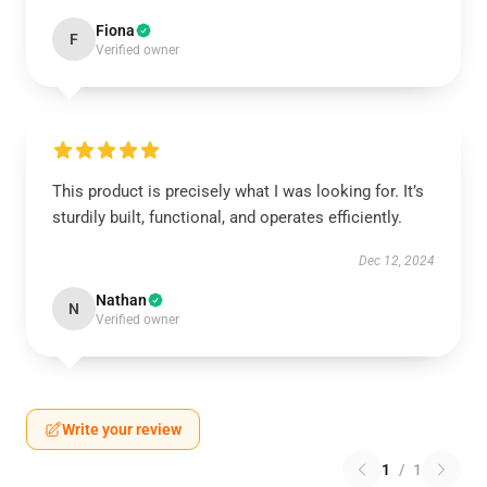
Fiona
F
Verified owner
This product is precisely what I was looking for. It’s
sturdily built, functional, and operates efficiently.
Dec 12, 2024
Nathan
N
Verified owner
Write your review
1
/
1