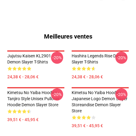
Meilleures ventes
Jujutsu Kaisen KL2901
Hashira Legends Rise Demon
-20%
-20%
Demon Slayer T-Shirts
Slayer T-Shirts
24,38 € - 28,06 €
24,38 € - 28,06 €
Kimetsu No Yaiba Hoodies -
Kimetsu No Yaiba Hoodies -
-20%
-20%
Tanjiro Style Unisex Pullover
Japanese Logo Demon Slayer
Hoodie Demon Slayer Store
Storeandise Demon Slayer
Store
39,51 € - 45,95 €
39,51 € - 45,95 €