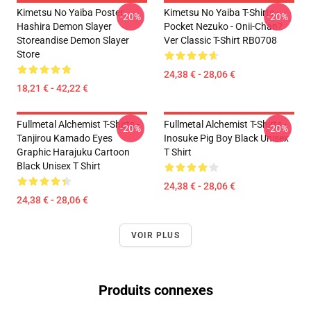
Kimetsu No Yaiba Poster
Kimetsu No Yaiba T-Shirts -
-20%
-20%
Hashira Demon Slayer
Pocket Nezuko - Onii-Chan?
Storeandise Demon Slayer
Ver Classic T-Shirt RB0708
Store
24,38 € - 28,06 €
18,21 € - 42,22 €
Fullmetal Alchemist T-Shirts -
Fullmetal Alchemist T-Shirts -
-20%
-20%
Tanjirou Kamado Eyes
Inosuke Pig Boy Black Unisex
Graphic Harajuku Cartoon
T Shirt
Black Unisex T Shirt
24,38 € - 28,06 €
24,38 € - 28,06 €
VOIR PLUS
Produits connexes