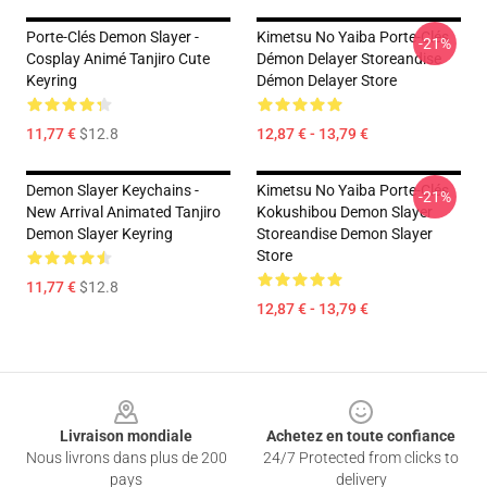
Porte-Clés Demon Slayer -
Kimetsu No Yaiba Porte-Clés
-21%
Cosplay Animé Tanjiro Cute
Démon Delayer Storeandise
Keyring
Démon Delayer Store
11,77 €
$12.8
12,87 € - 13,79 €
Demon Slayer Keychains -
Kimetsu No Yaiba Porte-Clés
-21%
New Arrival Animated Tanjiro
Kokushibou Demon Slayer
Demon Slayer Keyring
Storeandise Demon Slayer
Store
11,77 €
$12.8
12,87 € - 13,79 €
Footer
Livraison mondiale
Achetez en toute confiance
Nous livrons dans plus de 200
24/7 Protected from clicks to
pays
delivery