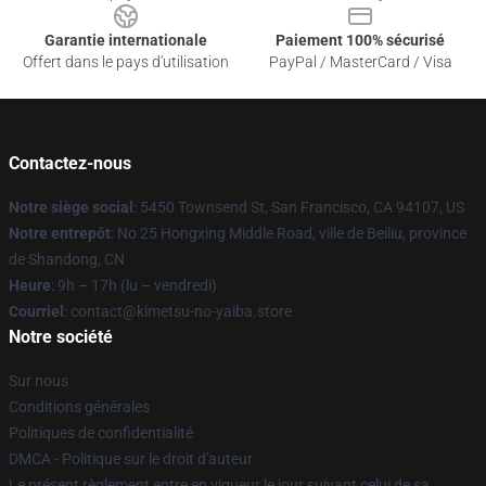
Garantie internationale
Paiement 100% sécurisé
Offert dans le pays d'utilisation
PayPal / MasterCard / Visa
Contactez-nous
Notre siège social
: 5450 Townsend St, San Francisco, CA 94107, US
Notre entrepôt
: No 25 Hongxing Middle Road, ville de Beiliu, province
de Shandong, CN
Heure
: 9h – 17h (lu – vendredi)
Courriel
: contact@kimetsu-no-yaiba.store
Notre société
Sur nous
Conditions générales
Politiques de confidentialité
DMCA - Politique sur le droit d'auteur
Le présent règlement entre en vigueur le jour suivant celui de sa