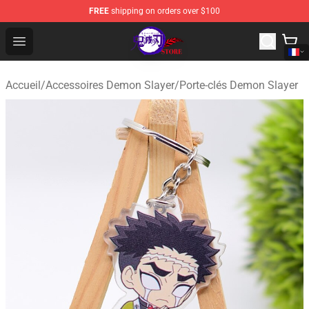
FREE
shipping on orders over $100
Kimetsu no Yaiba Store - Official Kimetsu no Yaiba Mer
Open menu
Accueil
/
Accessoires Demon Slayer
/
Porte-clés Demon Slayer