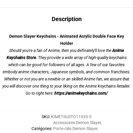
Description
Demon Slayer Keychains - Animated Acrylic Double Face Key
Holder
Should you're a fan of Anime, then you definately'll love the
Anime
Keychains Store
. They provide a wide array of high-quality keychains
which can be good for followers of all ages. A few of our favorites
embody anime characters, Japanese symbols, and common franchises.
Whether or not you are a newbie or an skilled Anime fan, we assure that
you will discover one thing to your liking on the Anime Keychains Retailer.
Go to right here:
https://animekeychains.com/
SKU
:
KIMETSUSTO11935-5
Accessoires Demon Slayer
,
Catégories
:
Porte-clés Demon Slayer
,