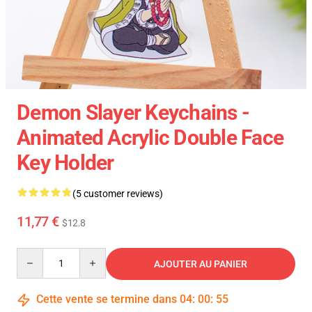
Demon Slayer Keychains -
Animated Acrylic Double Face
Key Holder
(5 customer reviews)
11,77 €
$12.8
Quantity
AJOUTER AU PANIER
Cette vente se termine dans
04
:
00
:
54