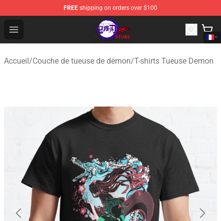
FREE
shipping on orders over $100
Kimetsu no Yaiba Store - Official Kimetsu no Yaiba Mer
Open menu
Accueil
/
Couche de tueuse de démon
/
T-shirts Tueuse Demon