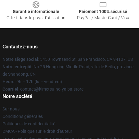
Garantie internationale
Paiement 100% sécurisé
Offert dans le pays d'utilisation
PayPal / MasterCard / Visa
Contactez-nous
Notre siège social
: 5450 Townsend St, San Francisco, CA 94107, US
Notre entrepôt
: No 25 Hongxing Middle Road, ville de Beiliu, province
de Shandong, CN
Heure
: 9h – 17h (lu – vendredi)
Courriel
: contact@kimetsu-no-yaiba.store
Notre société
Sur nous
Conditions générales
Politiques de confidentialité
DMCA - Politique sur le droit d'auteur
Le présent règlement entre en vigueur le jour suivant celui de sa