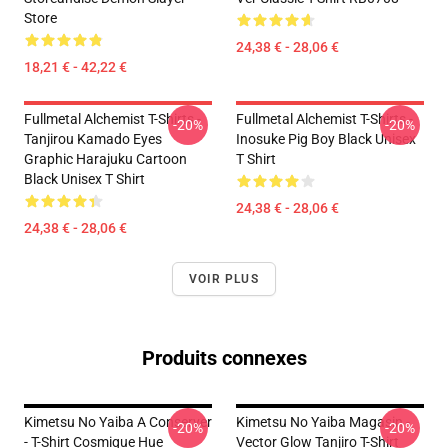
Store
24,38 € - 28,06 €
18,21 € - 42,22 €
Fullmetal Alchemist T-Shirts -
Fullmetal Alchemist T-Shirts -
-20%
-20%
Tanjirou Kamado Eyes
Inosuke Pig Boy Black Unisex
Graphic Harajuku Cartoon
T Shirt
Black Unisex T Shirt
24,38 € - 28,06 €
24,38 € - 28,06 €
VOIR PLUS
Produits connexes
Kimetsu No Yaiba A Conserver
Kimetsu No Yaiba Magasin -
-20%
-20%
- T-Shirt Cosmique Hue
Vector Glow Tanjiro T-Shirt