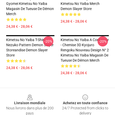
Gyomei Kimetsu No Yaiba
Kimetsu No Yaiba Merch
Magasin De Tueuse De Démon
Demon Slayer Store
Merch
24,38 € - 28,06 €
24,38 € - 28,06 €
Kimetsu No Yaiba T-Shirt -
Kimetsu No Yaiba A Conserver
-20%
-20%
Nezuko Pattern Demon Slayer
- Chemise 3D Kyojuro
Storeandise Demon Slayer
Rengoku Nouveau Design N° 2
Store
Kimetsu No Yaiba Magasin De
Tueuse De Démon Merch
24,38 € - 28,06 €
24,38 € - 28,06 €
Footer
Livraison mondiale
Achetez en toute confiance
Nous livrons dans plus de 200
24/7 Protected from clicks to
pays
delivery