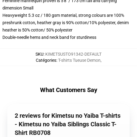
Feminine mannequin proven is 5'8" / 173 cm tall and carrying
dimension Small
Heavyweight 5.3 oz / 180 gsm material, strong colours are 100%
preshrunk cotton, heather gray is 90% cotton/10% polyester, denim
heather is 50% cotton/ 50% polyester
Double-needle hems and neck band for sturdiness
SKU
:
KIMETSUSTO91342-DEFAULT
Catégories
:
T-shirts Tueuse Demon
,
What Customers Say
2 reviews for Kimetsu no Yaiba T-shirts
- Kimetsu no Yaiba Siblings Classic T-
Shirt RB0708