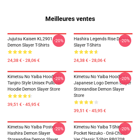
Meilleures ventes
Jujutsu Kaisen KL2901
Hashira Legends Rise Demon
-20%
-20%
Demon Slayer T-Shirts
Slayer T-Shirts
24,38 € - 28,06 €
24,38 € - 28,06 €
Kimetsu No Yaiba Hoodies -
Kimetsu No Yaiba Hoodies -
-20%
-20%
Tanjiro Style Unisex Pullover
Japanese Logo Demon Slayer
Hoodie Demon Slayer Store
Storeandise Demon Slayer
Store
39,51 € - 45,95 €
39,51 € - 45,95 €
Kimetsu No Yaiba Poster
Kimetsu No Yaiba T-Shirts -
-20%
-20%
Hashira Demon Slayer
Pocket Nezuko - Onii-Chan?
Storeandise Demon Slayer
Ver Classic T-Shirt RB0708