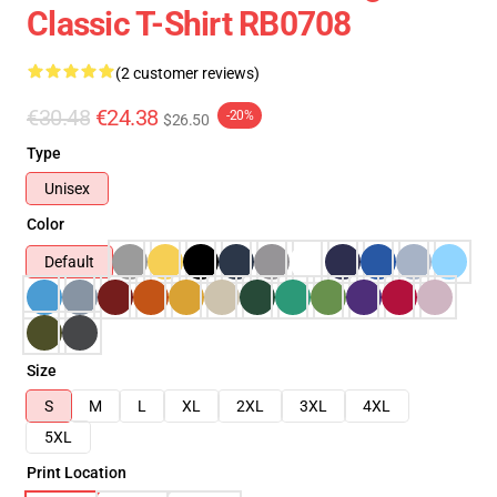
Classic T-Shirt RB0708
(2 customer reviews)
€30.48
€24.38
-20%
$26.50
Type
Unisex
Color
Default
Size
S
M
L
XL
2XL
3XL
4XL
5XL
Print Location