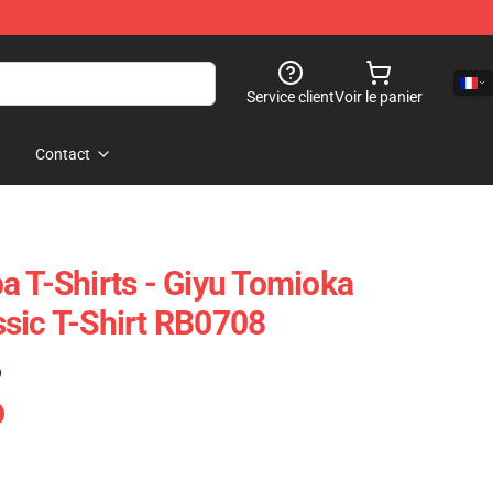
Service client
Voir le panier
Contact
a T-Shirts - Giyu Tomioka
sic T-Shirt RB0708
)