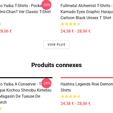
-20%
 Yaiba T-Shirts - Pocket
Fullmetal Alchemist T-Shirts -
nii-Chan? Ver Classic T-Shirt
Kamado Eyes Graphic Haraju
Cartoon Black Unisex T Shirt
28,06 €
24,38 € - 28,06 €
VOIR PLUS
Produits connexes
-20%
 Yaiba A Conserver - T-Shirt
Hashira Legends Rise Demon 
que Kochou Shinobu Kimetsu
Shirts
Magasin De Tueuse De
rch
24,38 € - 28,06 €