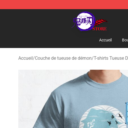
Kimetsu no Yaiba Store - Official Kimetsu no Yaiba M
Accueil
Bou
Accueil
/
Couche de tueuse de démon
/
T-shirts Tueuse