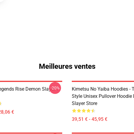
Meilleures ventes
-20%
egends Rise Demon Slayer T-
Kimetsu No Yaiba Hoodies - T
Style Unisex Pullover Hoodi
Slayer Store
28,06 €
39,51 € - 45,95 €