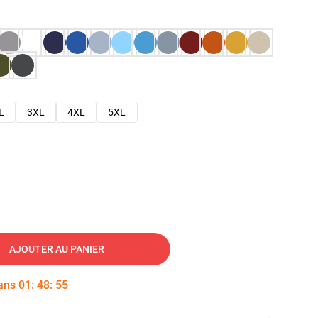
L
3XL
4XL
5XL
AJOUTER AU PANIER
dans
01
:
48
:
54