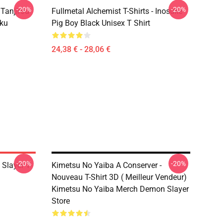
-20%
-20%
 Tanjirou
Fullmetal Alchemist T-Shirts - Inosuke
ku
Pig Boy Black Unisex T Shirt
24,38 € - 28,06 €
-20%
-20%
Slayer T-
Kimetsu No Yaiba A Conserver -
Nouveau T-Shirt 3D ( Meilleur Vendeur)
Kimetsu No Yaiba Merch Demon Slayer
Store