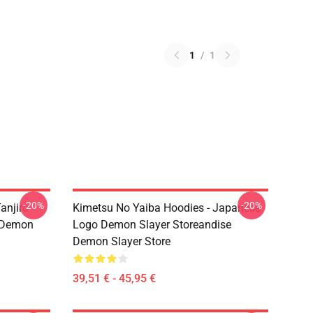
1
/
1
-20%
-20%
anjiro
Kimetsu No Yaiba Hoodies - Japanese
e Demon
Logo Demon Slayer Storeandise
Demon Slayer Store
39,51 € - 45,95 €