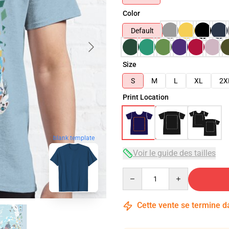
Color
Default
Size
S
M
L
XL
2X
Print Location
blank template
Voir le guide des tailles
Quantity
Cette vente se termine 