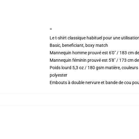
""
Le t-shirt classique habituel pour une utilisatio
Basic, beneficiant, boxy match
Mannequin homme prouvé est 6'0" / 183 cm de
Mannequin féminin prouvé est 5'8" / 173 cm de 
Poids lourd 5,3 oz / 180 gsm matière, couleur
polyester
Embouts à double nervure et bande de cou po