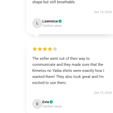
shape but still breathable.
Dec 18, 2024
Lawrence
L
Verified owner
The seller went out of their way to
communicate and they made sure that the
Kimetsu no Yaiba shirts were exactly how I
wanted them! They also look great and I’m
excited to use them.
Dec 12, 2024
Evie
E
Verified owner