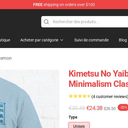
FREE
shipping on orders over $100
erchandise Shop
tique
Acheter par catégorie
Suivi de commande
Blog
 Demon
Kimetsu No Yaib
Minimalism Clas
(4 customer reviews
€30.48
€24.38
-20%
$26.50
Type
Unisex