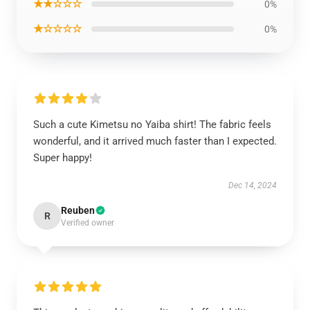
★★☆☆☆
0%
★☆☆☆☆
0%
Such a cute Kimetsu no Yaiba shirt! The fabric feels
wonderful, and it arrived much faster than I expected.
Super happy!
Dec 14, 2024
Reuben
R
Verified owner