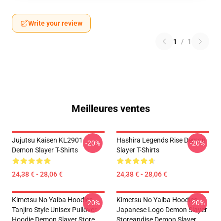
Write your review
1
/
1
Meilleures ventes
Jujutsu Kaisen KL2901
Hashira Legends Rise Demon
-20%
-20%
Demon Slayer T-Shirts
Slayer T-Shirts
24,38 € - 28,06 €
24,38 € - 28,06 €
Kimetsu No Yaiba Hoodies -
Kimetsu No Yaiba Hoodies -
-20%
-20%
Tanjiro Style Unisex Pullover
Japanese Logo Demon Slayer
Hoodie Demon Slayer Store
Storeandise Demon Slayer