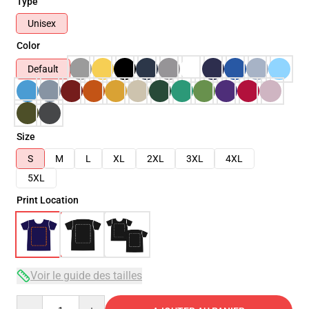
Type
Unisex
Color
Default
Size
S
M
L
XL
2XL
3XL
4XL
5XL
Print Location
Voir le guide des tailles
Quantity