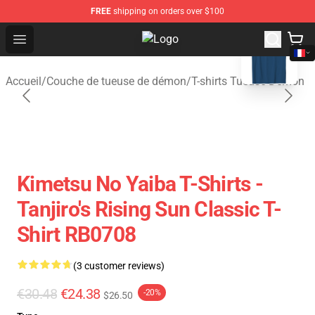
FREE
shipping on orders over $100
blank template
Open menu
Kimetsu no Yaiba Store - Official
Accueil
/
Couche de tueuse de démon
/
T-shirts Tueuse Demon
Kimetsu No Yaiba T-Shirts -
Tanjiro's Rising Sun Classic T-
Shirt RB0708
(3 customer reviews)
€30.48
€24.38
-20%
$26.50