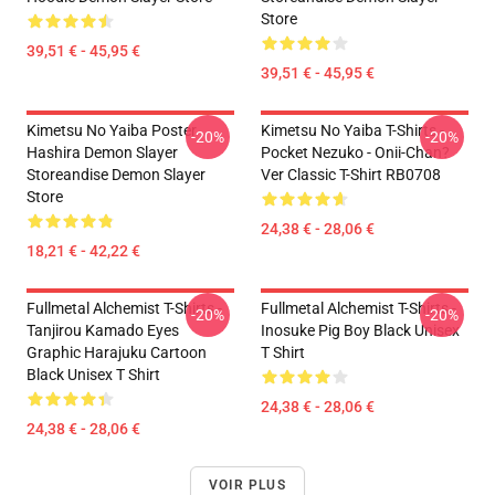
Store
39,51 € - 45,95 €
39,51 € - 45,95 €
Kimetsu No Yaiba Poster
Kimetsu No Yaiba T-Shirts -
-20%
-20%
Hashira Demon Slayer
Pocket Nezuko - Onii-Chan?
Storeandise Demon Slayer
Ver Classic T-Shirt RB0708
Store
24,38 € - 28,06 €
18,21 € - 42,22 €
Fullmetal Alchemist T-Shirts -
Fullmetal Alchemist T-Shirts -
-20%
-20%
Tanjirou Kamado Eyes
Inosuke Pig Boy Black Unisex
Graphic Harajuku Cartoon
T Shirt
Black Unisex T Shirt
24,38 € - 28,06 €
24,38 € - 28,06 €
VOIR PLUS