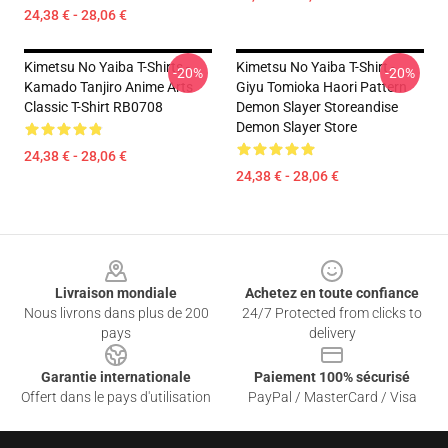
24,38 € - 28,06 €
Kimetsu No Yaiba T-Shirts -
Kimetsu No Yaiba T-Shirt -
-20%
-20%
Kamado Tanjiro Anime Arts
Giyu Tomioka Haori Pattern
Classic T-Shirt RB0708
Demon Slayer Storeandise
Demon Slayer Store
24,38 € - 28,06 €
24,38 € - 28,06 €
Footer
Livraison mondiale
Achetez en toute confiance
Nous livrons dans plus de 200
24/7 Protected from clicks to
pays
delivery
Garantie internationale
Paiement 100% sécurisé
Offert dans le pays d'utilisation
PayPal / MasterCard / Visa