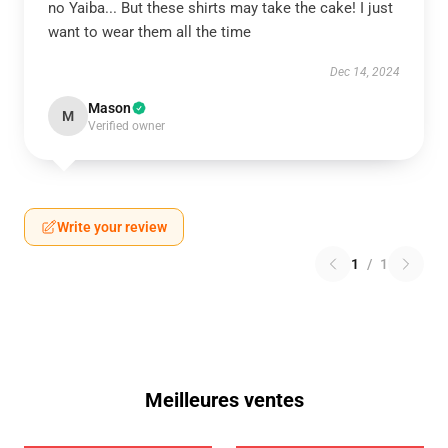
no Yaiba... But these shirts may take the cake! I just
want to wear them all the time
Dec 14, 2024
Mason
M
Verified owner
Write your review
1
/
1
Meilleures ventes