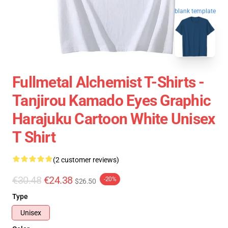
blank template
Fullmetal Alchemist T-Shirts -
Tanjirou Kamado Eyes Graphic
Harajuku Cartoon White Unisex
T Shirt
(2 customer reviews)
€30.48
€24.38
-20%
$26.50
Type
Unisex