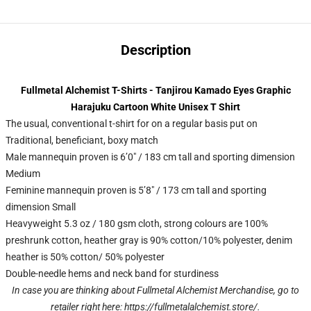
Description
Fullmetal Alchemist T-Shirts - Tanjirou Kamado Eyes Graphic
Harajuku Cartoon White Unisex T Shirt
The usual, conventional t-shirt for on a regular basis put on
Traditional, beneficiant, boxy match
Male mannequin proven is 6’0″ / 183 cm tall and sporting dimension
Medium
Feminine mannequin proven is 5’8″ / 173 cm tall and sporting
dimension Small
Heavyweight 5.3 oz / 180 gsm cloth, strong colours are 100%
preshrunk cotton, heather gray is 90% cotton/10% polyester, denim
heather is 50% cotton/ 50% polyester
Double-needle hems and neck band for sturdiness
In case you are thinking about Fullmetal Alchemist Merchandise, go to
retailer right here:
https://fullmetalalchemist.store/
.