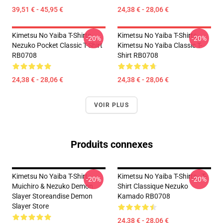
39,51 € - 45,95 €
24,38 € - 28,06 €
Kimetsu No Yaiba T-Shirts -
Kimetsu No Yaiba T-Shirts -
-20%
-20%
Nezuko Pocket Classic T-Shirt
Kimetsu No Yaiba Classic T-
RB0708
Shirt RB0708
24,38 € - 28,06 €
24,38 € - 28,06 €
VOIR PLUS
Produits connexes
Kimetsu No Yaiba T-Shirt -
Kimetsu No Yaiba T-Shirts - T-
-20%
-20%
Muichiro & Nezuko Demon
Shirt Classique Nezuko
Slayer Storeandise Demon
Kamado RB0708
Slayer Store
24,38 € - 28,06 €