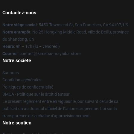
Contactez-nous
Notre siège social
: 5450 Townsend St, San Francisco, CA 94107, US
Notre entrepôt
: No 25 Hongxing Middle Road, ville de Beiliu, province
de Shandong, CN
Heure
: 9h – 17h (lu – vendredi)
Courriel
: contact@kimetsu-no-yaiba.store
Notre société
Sur nous
Conditions générales
Politiques de confidentialité
DMCA - Politique sur le droit d'auteur
Le présent règlement entre en vigueur le jour suivant celui de sa
publication au Journal officiel de l'Union européenne. Loi sur la
transparence de la chaîne d'approvisionnement
Notre soutien