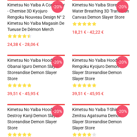
Kimetsu No Yaiba A Conserver
Kimetsu No Yaiba Store -
-20%
-20%
- Chemise 3D Kyojuro
Water Breathing 3D Transition
Rengoku Nouveau Design N° 2
Canvas Demon Slayer Store
Kimetsu No Yaiba Magasin De
Tueuse De Démon Merch
18,21 € - 42,22 €
24,38 € - 28,06 €
Kimetsu No Yaiba Hoodies -
Kimetsu No Yaiba Hoodies -
-20%
-20%
Obanai Iguro Demon Slayer
Rengoku Kyojuro Demon
Storeandise Demon Slayer
Slayer Storeandise Demon
Store
Slayer Store
39,51 € - 45,95 €
39,51 € - 45,95 €
Kimetsu No Yaiba Hoodies -
Kimetsu No Yaiba T-Shirt -
-20%
-20%
Destroy Kanji Demon Slayer
Zenitsu Agatsuma Demon
Storeandise Demon Slayer
Slayer Storeandise Demon
Store
Slayer Store