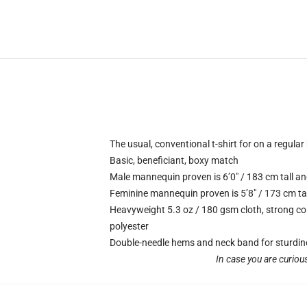
The usual, conventional t-shirt for on a regular
Basic, beneficiant, boxy match
Male mannequin proven is 6’0″ / 183 cm tall
Feminine mannequin proven is 5’8″ / 173 cm t
Heavyweight 5.3 oz / 180 gsm cloth, strong co
polyester
Double-needle hems and neck band for sturdin
In case you are curiou