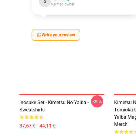
S
Verified owner
Write your review
-20%
Inosuke Set - Kimetsu No Yaiba -
Kimetsu N
Sweatshirts
Tomioka C
Yaiba Ma
Merch
37,67 € - 44,11 €