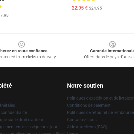
22,95 €
$24.95
7.98
hetez en toute confiance
Garantie international
otected from clicks to delivery
Offert dans le pays d'utilisa
ciété
Notre soutien
Politiques d'expédition et de livraiso
énérales
Conditions de paiement
 confidentialité
Politiques de retour et de rembours
que sur le droit d'auteur
Contactez-nous
glement entre en vigueur le jour
Aide aux clients (FAQ)