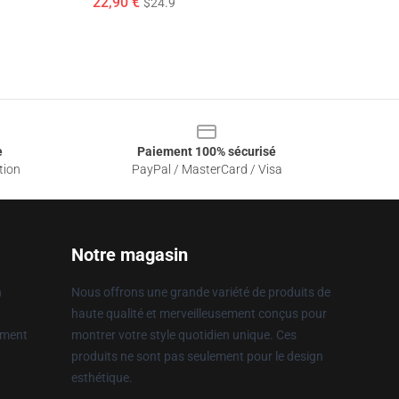
22,90 €
$24.9
e
Paiement 100% sécurisé
tion
PayPal / MasterCard / Visa
Notre magasin
n
Nous offrons une grande variété de produits de
haute qualité et merveilleusement conçus pour
ement
montrer votre style quotidien unique. Ces
produits ne sont pas seulement pour le design
esthétique.