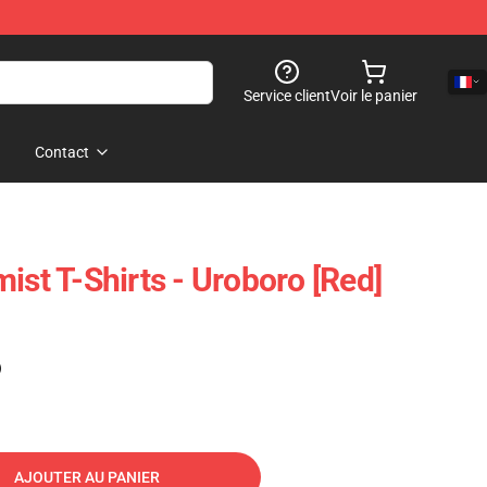
Service client
Voir le panier
Contact
ist T-Shirts - Uroboro [red]
)
AJOUTER AU PANIER