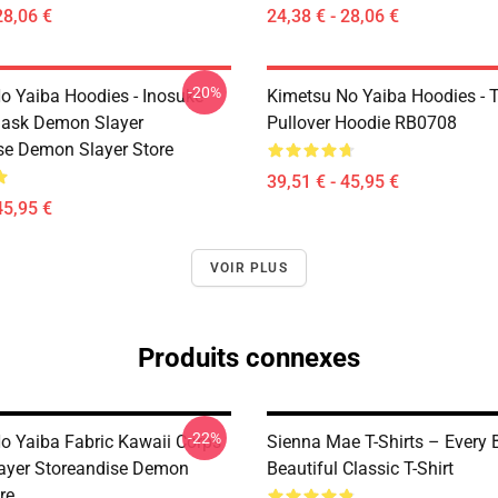
28,06 €
24,38 € - 28,06 €
-20%
o Yaiba Hoodies - Inosuke
Kimetsu No Yaiba Hoodies - T
Mask Demon Slayer
Pullover Hoodie RB0708
se Demon Slayer Store
39,51 € - 45,95 €
45,95 €
VOIR PLUS
Produits connexes
-22%
o Yaiba Fabric Kawaii Corps
Sienna Mae T-Shirts – Every 
ayer Storeandise Demon
Beautiful Classic T-Shirt
re