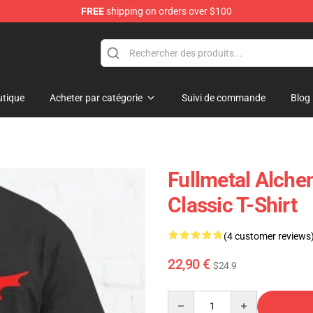
FREE
shipping on orders over $100
erchandise Shop
tique
Acheter par catégorie
Suivi de commande
Blog
Fullmetal Alchem
Classic T-Shirt
(4 customer reviews
22,90 €
$24.9
Quantity