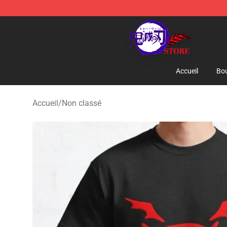
Kimetsu no Yaiba Store - Official Kimetsu no Yaiba M
Accueil
Bou
Accueil
/
Non classé