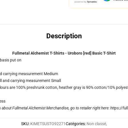
Description
Fullmetal Alchemist T-Shirts - Uroboro [red] Basic T-Shirt
 basis put on
 and carrying measurement Medium
all and carrying measurement Small
lours are 100% preshrunk cotton, heather gray is 90% cotton/10% polyes
ess
s about Fullmetal Alchemist Merchandise, go to retailer right here:
https://fu
SKU
:
KIMETSUSTO92271
Catégories
:
Non classé
,