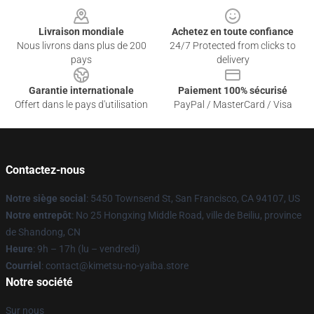
Livraison mondiale
Achetez en toute confiance
Nous livrons dans plus de 200
24/7 Protected from clicks to
pays
delivery
Garantie internationale
Paiement 100% sécurisé
Offert dans le pays d'utilisation
PayPal / MasterCard / Visa
Contactez-nous
Notre siège social
: 5450 Townsend St, San Francisco, CA 94107, US
Notre entrepôt
: No 25 Hongxing Middle Road, ville de Beiliu, province
de Shandong, CN
Heure
: 9h – 17h (lu – vendredi)
Courriel
: contact@kimetsu-no-yaiba.store
Notre société
Sur nous