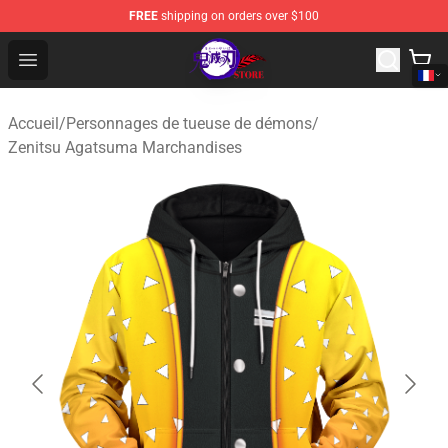
FREE
shipping on orders over $100
Kimetsu no Yaiba Store - Official Kimetsu no Yaiba Mer
Open menu
Accueil
/
Personnages de tueuse de démons
/
Zenitsu Agatsuma Marchandises