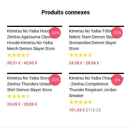
Produits connexes
Kimetsu No Yaiba Hoodies -
Kimetsu No Yaiba T-Shirt -
-20%
-20%
Zenitsu Agatsuma Classic
Neko's Team Demon Slayer
Hoodie Kimetsu No Yaiba
Storeandise Demon Slayer
Merch Demon Slayer Store
Store
39,51 € - 45,95 €
24,38 € - 28,06 €
Kimetsu No Yaiba Store -
Kimetsu No Yaiba Chaussures
-20%
-8%
Zenitsu Thunders Unisex T-
- Zenitsu Compétence
Shirt Demon Slayer Store
Thunder Respirant Jordan
Sneaker
24,38 € - 28,06 €
101,43 €
$110.25
Footer