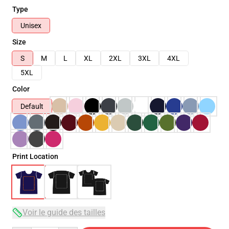
Type
Unisex
Size
S
M
L
XL
2XL
3XL
4XL
5XL
Color
Default
Print Location
Voir le guide des tailles