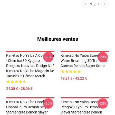
1
/
1
Meilleures ventes
Kimetsu No Yaiba A Conserver
Kimetsu No Yaiba Store -
-20%
-20%
- Chemise 3D Kyojuro
Water Breathing 3D Transition
Rengoku Nouveau Design N° 2
Canvas Demon Slayer Store
Kimetsu No Yaiba Magasin De
Tueuse De Démon Merch
18,21 € - 42,22 €
24,38 € - 28,06 €
Kimetsu No Yaiba Hoodies -
Kimetsu No Yaiba Hoodies -
-20%
-20%
Obanai Iguro Demon Slayer
Rengoku Kyojuro Demon
Storeandise Demon Slayer
Slayer Storeandise Demon