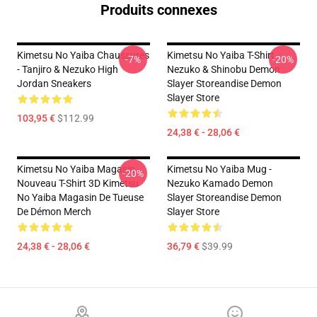
Produits connexes
Kimetsu No Yaiba Chaussures
Kimetsu No Yaiba T-Shirt -
-7%
-20%
- Tanjiro & Nezuko High
Nezuko & Shinobu Demon
Jordan Sneakers
Slayer Storeandise Demon
Slayer Store
103,95 €
$112.99
24,38 € - 28,06 €
Kimetsu No Yaiba Magasin -
Kimetsu No Yaiba Mug -
-20%
Nouveau T-Shirt 3D Kimetsu
Nezuko Kamado Demon
No Yaiba Magasin De Tueuse
Slayer Storeandise Demon
De Démon Merch
Slayer Store
24,38 € - 28,06 €
36,79 €
$39.99
Footer