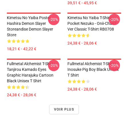
39,51 € - 45,95 €
Kimetsu No Yaiba Poster
Kimetsu No Yaiba T-Shirts -
-20%
-20%
Hashira Demon Slayer
Pocket Nezuko - Onii-Chan?
Storeandise Demon Slayer
Ver Classic T-Shirt RB0708
Store
24,38 € - 28,06 €
18,21 € - 42,22 €
Fullmetal Alchemist T-Shirts -
Fullmetal Alchemist T-Shirts -
-20%
-20%
Tanjirou Kamado Eyes
Inosuke Pig Boy Black Unisex
Graphic Harajuku Cartoon
T Shirt
Black Unisex T Shirt
24,38 € - 28,06 €
24,38 € - 28,06 €
VOIR PLUS