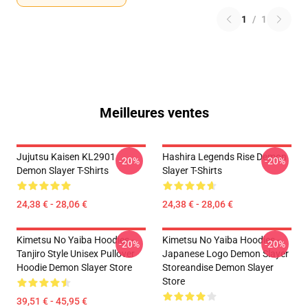
1
/
1
Meilleures ventes
Jujutsu Kaisen KL2901
Hashira Legends Rise Demon
-20%
-20%
Demon Slayer T-Shirts
Slayer T-Shirts
24,38 € - 28,06 €
24,38 € - 28,06 €
Kimetsu No Yaiba Hoodies -
Kimetsu No Yaiba Hoodies -
-20%
-20%
Tanjiro Style Unisex Pullover
Japanese Logo Demon Slayer
Hoodie Demon Slayer Store
Storeandise Demon Slayer
Store
39,51 € - 45,95 €