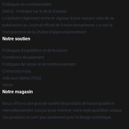
Politiques de confidentialité
DMCA - Politique sur le droit d'auteur
Le présent règlement entre en vigueur le jour suivant celui de sa
publication au Journal officiel de l'Union européenne. Loi sur la
transparence de la chaîne d'approvisionnement
Notre soutien
Politiques d'expédition et de livraison
Conditions de paiement
Politiques de retour et de remboursement
Contactez-nous
Aide aux clients (FAQ)
Vente
Notre magasin
Nous offrons une grande variété de produits de haute qualité et
merveilleusement conçus pour montrer votre style quotidien unique.
Ces produits ne sont pas seulement pour le design esthétique.