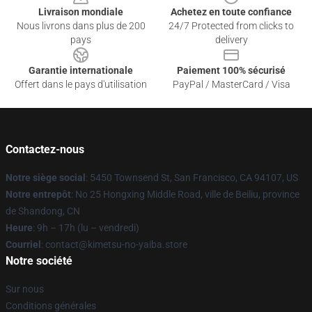
Livraison mondiale
Achetez en toute confiance
Nous livrons dans plus de 200
24/7 Protected from clicks to
pays
delivery
Garantie internationale
Paiement 100% sécurisé
Offert dans le pays d'utilisation
PayPal / MasterCard / Visa
Contactez-nous
Notre siège social
: 5450 Townsend St, San Francisco, CA 94107, US
Notre entrepôt
: No 25 Hongxing Middle Road, ville de Beiliu, province
de Shandong, CN
Heure
: 9h – 17h (lu – vendredi)
Courriel
: contact@kimetsu-no-yaiba.store
Notre société
Sur nous
Conditions générales