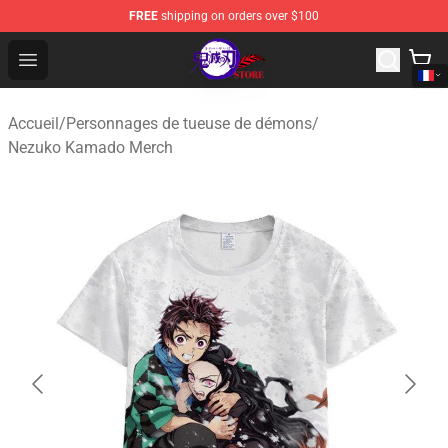
FREE
shipping on orders over $100
Kimetsu no Yaiba Store - Official Kimetsu no Yaiba Mer
Open menu
Accueil
/
Personnages de tueuse de démons
/
Nezuko Kamado Merch