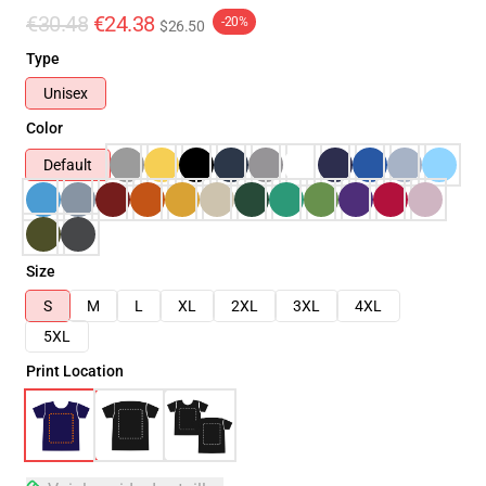
€30.48
€24.38
-20%
$26.50
Type
Unisex
Color
Default
Size
S
M
L
XL
2XL
3XL
4XL
5XL
Print Location