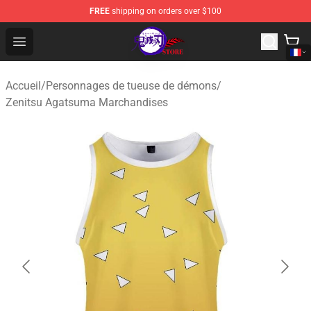
FREE
shipping on orders over $100
Kimetsu no Yaiba Store - Official Kimetsu no Yaiba Mer
Open menu
Accueil
/
Personnages de tueuse de démons
/
Zenitsu Agatsuma Marchandises