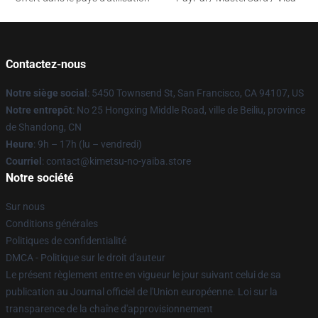
Contactez-nous
Notre siège social
: 5450 Townsend St, San Francisco, CA 94107, US
Notre entrepôt
: No 25 Hongxing Middle Road, ville de Beiliu, province
de Shandong, CN
Heure
: 9h – 17h (lu – vendredi)
Courriel
: contact@kimetsu-no-yaiba.store
Notre société
Sur nous
Conditions générales
Politiques de confidentialité
DMCA - Politique sur le droit d'auteur
Le présent règlement entre en vigueur le jour suivant celui de sa
publication au Journal officiel de l'Union européenne. Loi sur la
transparence de la chaîne d'approvisionnement