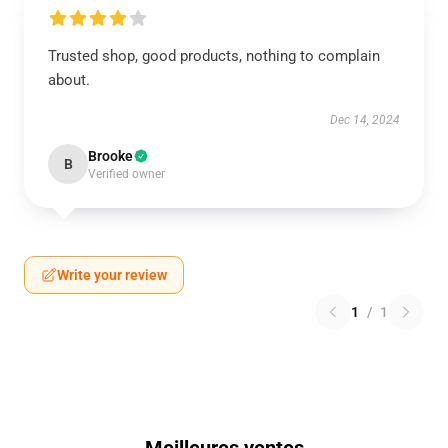
Trusted shop, good products, nothing to complain
about.
Dec 14, 2024
Brooke
B
Verified owner
Write your review
1
/
1