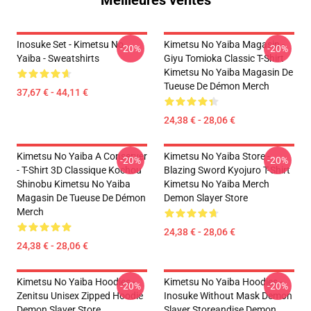
Meilleures ventes
Inosuke Set - Kimetsu No
Kimetsu No Yaiba Magasin -
-20%
-20%
Yaiba - Sweatshirts
Giyu Tomioka Classic T-Shirt
Kimetsu No Yaiba Magasin De
Tueuse De Démon Merch
37,67 € - 44,11 €
24,38 € - 28,06 €
Kimetsu No Yaiba A Conserver
Kimetsu No Yaiba Store -
-20%
-20%
- T-Shirt 3D Classique Kochou
Blazing Sword Kyojuro T-Shirt
Shinobu Kimetsu No Yaiba
Kimetsu No Yaiba Merch
Magasin De Tueuse De Démon
Demon Slayer Store
Merch
24,38 € - 28,06 €
24,38 € - 28,06 €
Kimetsu No Yaiba Hoodies -
Kimetsu No Yaiba Hoodies -
-20%
-20%
Zenitsu Unisex Zipped Hoodie
Inosuke Without Mask Demon
Demon Slayer Store
Slayer Storeandise Demon