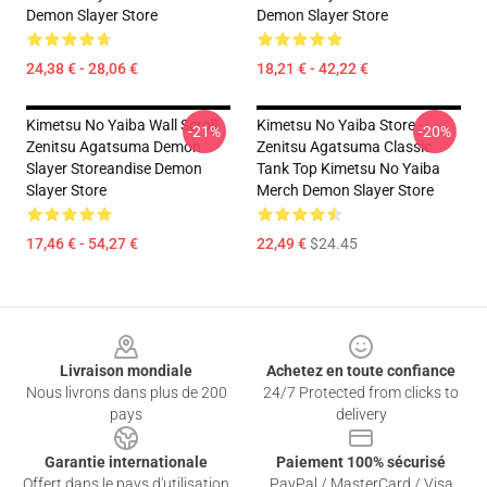
Demon Slayer Store
Demon Slayer Store
24,38 € - 28,06 €
18,21 € - 42,22 €
Kimetsu No Yaiba Wall Scroll
Kimetsu No Yaiba Store -
-21%
-20%
Zenitsu Agatsuma Demon
Zenitsu Agatsuma Classic
Slayer Storeandise Demon
Tank Top Kimetsu No Yaiba
Slayer Store
Merch Demon Slayer Store
17,46 € - 54,27 €
22,49 €
$24.45
Footer
Livraison mondiale
Achetez en toute confiance
Nous livrons dans plus de 200
24/7 Protected from clicks to
pays
delivery
Garantie internationale
Paiement 100% sécurisé
Offert dans le pays d'utilisation
PayPal / MasterCard / Visa