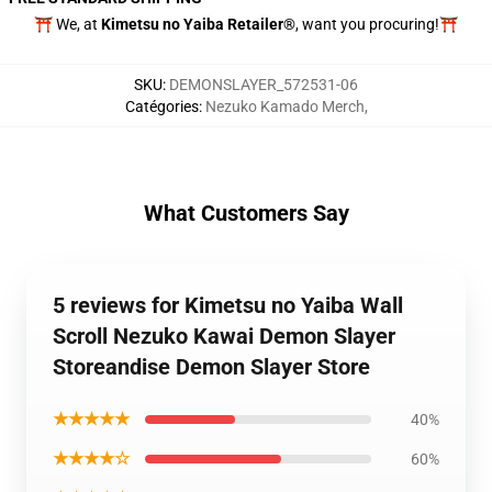
⛩️ We, at
Kimetsu no Yaiba Retailer®
, want you procuring!⛩️
SKU
:
DEMONSLAYER_572531-06
Catégories
:
Nezuko Kamado Merch
,
What Customers Say
5 reviews for Kimetsu no Yaiba Wall
Scroll Nezuko Kawai Demon Slayer
Storeandise Demon Slayer Store
★★★★★
40%
★★★★☆
60%