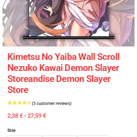
Kimetsu No Yaiba Wall Scroll
Nezuko Kawai Demon Slayer
Storeandise Demon Slayer
Store
(5 customer reviews)
2,38 € - 27,59 €
Size