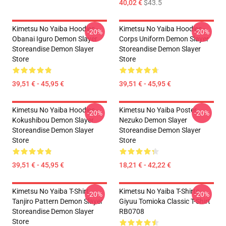
40,02 €
$43.5
Kimetsu No Yaiba Hoodies -
Kimetsu No Yaiba Hoodies -
-20%
-20%
Obanai Iguro Demon Slayer
Corps Uniform Demon Slayer
Storeandise Demon Slayer
Storeandise Demon Slayer
Store
Store
39,51 € - 45,95 €
39,51 € - 45,95 €
Kimetsu No Yaiba Hoodies -
Kimetsu No Yaiba Poster
-20%
-20%
Kokushibou Demon Slayer
Nezuko Demon Slayer
Storeandise Demon Slayer
Storeandise Demon Slayer
Store
Store
39,51 € - 45,95 €
18,21 € - 42,22 €
Kimetsu No Yaiba T-Shirt -
Kimetsu No Yaiba T-Shirts -
-20%
-20%
Tanjiro Pattern Demon Slayer
Giyuu Tomioka Classic T-Shirt
Storeandise Demon Slayer
RB0708
Store