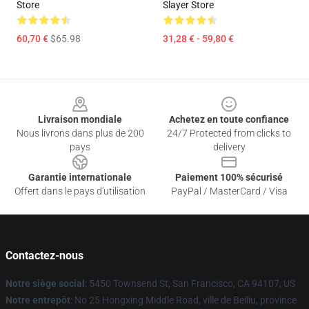
Store
Slayer Store
60,70 €
$65.98
31,28 € - 59,80 €
Footer
Livraison mondiale
Achetez en toute confiance
Nous livrons dans plus de 200
24/7 Protected from clicks to
pays
delivery
Garantie internationale
Paiement 100% sécurisé
Offert dans le pays d'utilisation
PayPal / MasterCard / Visa
Contactez-nous
Notre siège social
: 5450 Townsend St, San Francisco, CA 94107, US
Notre entrepôt
: No 25 Hongxing Middle Road, ville de Beiliu, province