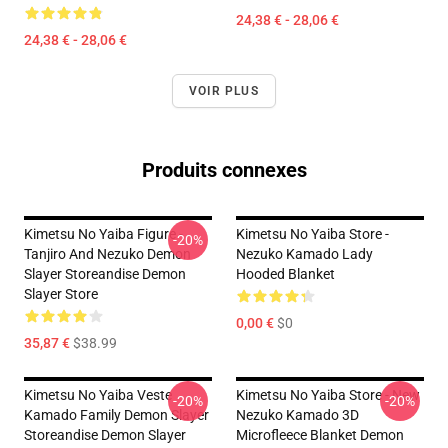
24,38 € - 28,06 €
24,38 € - 28,06 €
VOIR PLUS
Produits connexes
Kimetsu No Yaiba Figure -
Kimetsu No Yaiba Store -
-20%
Tanjiro And Nezuko Demon
Nezuko Kamado Lady
Slayer Storeandise Demon
Hooded Blanket
Slayer Store
0,00 €
$0
35,87 €
$38.99
Kimetsu No Yaiba Veste
Kimetsu No Yaiba Store - New
-20%
-20%
Kamado Family Demon Slayer
Nezuko Kamado 3D
Storeandise Demon Slayer
Microfleece Blanket Demon