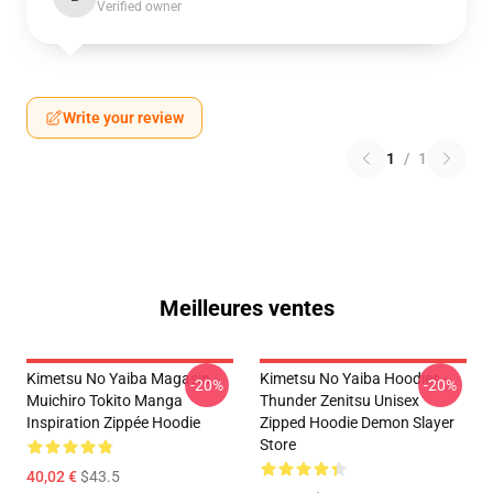
Verified owner
Write your review
1
/
1
Meilleures ventes
Kimetsu No Yaiba Magasin -
Kimetsu No Yaiba Hoodies -
-20%
-20%
Muichiro Tokito Manga
Thunder Zenitsu Unisex
Inspiration Zippée Hoodie
Zipped Hoodie Demon Slayer
Store
40,02 €
$43.5