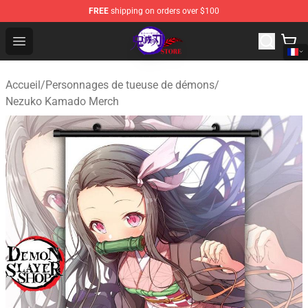
FREE
shipping on orders over $100
Kimetsu no Yaiba Store - Official Kimetsu no Yaiba Mer
Open menu
Accueil
/
Personnages de tueuse de démons
/
Nezuko Kamado Merch