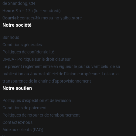
de Shandong, CN
Heure
: 9h – 17h (lu – vendredi)
Courriel
: contact@kimetsu-no-yaiba.store
Notre société
Sur nous
Conditions générales
Politiques de confidentialité
DMCA - Politique sur le droit d'auteur
Le présent règlement entre en vigueur le jour suivant celui de sa
publication au Journal officiel de l'Union européenne. Loi sur la
transparence de la chaîne d'approvisionnement
Notre soutien
Politiques d'expédition et de livraison
Conditions de paiement
Politiques de retour et de remboursement
Contactez-nous
Aide aux clients (FAQ)