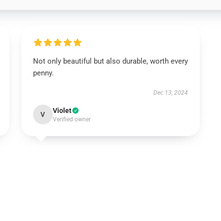
Not only beautiful but also durable, worth every
penny.
Dec 13, 2024
Violet
V
Verified owner