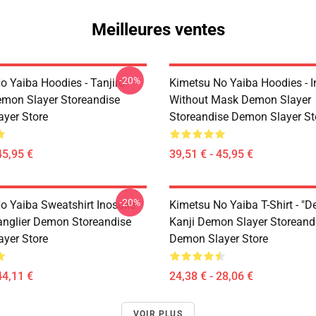
Meilleures ventes
-20%
o Yaiba Hoodies - Tanjiro
Kimetsu No Yaiba Hoodies - 
emon Slayer Storeandise
Without Mask Demon Slayer
yer Store
Storeandise Demon Slayer St
45,95 €
39,51 € - 45,95 €
-20%
o Yaiba Sweatshirt Inosuke
Kimetsu No Yaiba T-Shirt - "D
anglier Demon Storeandise
Kanji Demon Slayer Storeand
yer Store
Demon Slayer Store
44,11 €
24,38 € - 28,06 €
VOIR PLUS