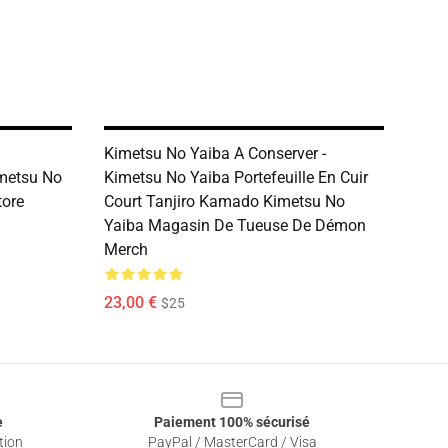
Kimetsu No Yaiba A Conserver -
imetsu No
Kimetsu No Yaiba Portefeuille En Cuir
tore
Court Tanjiro Kamado Kimetsu No
Yaiba Magasin De Tueuse De Démon
Merch
23,00 €
$25
e
Paiement 100% sécurisé
tion
PayPal / MasterCard / Visa