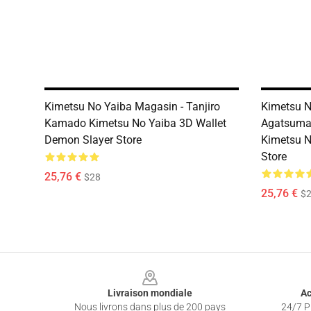
Kimetsu No Yaiba Magasin - Tanjiro
Kimetsu N
Kamado Kimetsu No Yaiba 3D Wallet
Agatsuma 
Demon Slayer Store
Kimetsu N
Store
25,76 €
$28
25,76 €
$
Footer
Livraison mondiale
Ac
Nous livrons dans plus de 200 pays
24/7 Pr