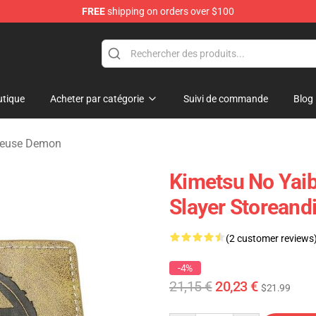
FREE
shipping on orders over $100
erchandise Shop
tique
Acheter par catégorie
Suivi de commande
Blog
Tueuse Demon
Kimetsu No Yaib
Slayer Storeand
(2 customer reviews
-4%
21,15 €
20,23 €
$21.99