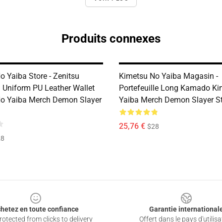
Produits connexes
o Yaiba Store - Zenitsu
Kimetsu No Yaiba Magasin -
Uniform PU Leather Wallet
Portefeuille Long Kamado K
o Yaiba Merch Demon Slayer
Yaiba Merch Demon Slayer S
25,76 €
$28
28
hetez en toute confiance
Garantie international
otected from clicks to delivery
Offert dans le pays d'utilisa