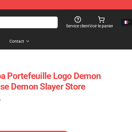
Service client
Voir le panier
Contact
a Portefeuille Logo Demon
ise Demon Slayer Store
)