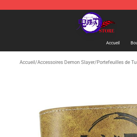
Kimetsu no Yaiba Store - Official Kimetsu no Yaiba M
Accueil
Bou
Accueil
/
Accessoires Demon Slayer
/
Portefeuilles de 