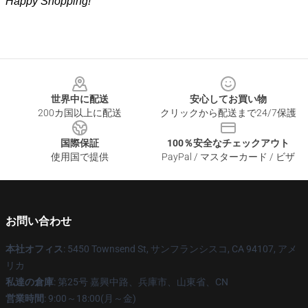
Happy Shopping!
Footer
世界中に配送
安心してお買い物
200カ国以上に配送
クリックから配送まで24/7保護
国際保証
100％安全なチェックアウト
使用国で提供
PayPal / マスターカード / ビザ
お問い合わせ
本社オフィス
: 5450 Townsend St, サンフランシスコ, CA 94107, アメ
リカ
私達の倉庫
: 第25号 嘉興中路、兵庫市、山東省、CN
営業時間
: 9:00～18:00(月～金)