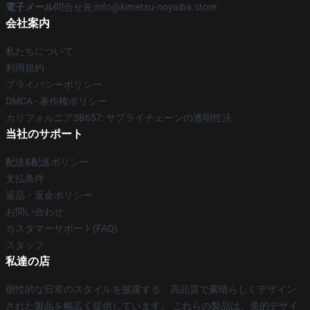
電子メール
問合せ先:info@kimetsu-noyaiba.store
会社案内
私たちについて
利用規約
プライバシーポリシー
DMCA - 著作権ポリシー
カリフォルニアSB657: サプライチェーンの透明性法
当社のサポート
配送&配送ポリシー
支払条件
返品・返金ポリシー
お問い合わせ
カスタマーサポート(FAQ)
スタッフ
私達の店
個性的な日常のスタイルを披露する、高品質で素晴らしくデザイン
された製品を幅広く提供しています。 これらの製品は、美的デザイ