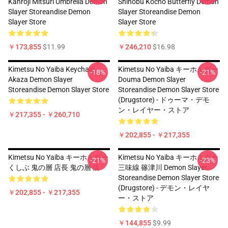
Kanroji Mitsuri Umbrella Demon
Shinobu Kocho Butterfly Demon
Slayer Storeandise Demon
Slayer Storeandise Demon
Slayer Store
Slayer Store
￥173,855
$11.99
￥246,210
$16.98
Kimetsu No Yaiba Keychain
Kimetsu No Yaiba キーホルダー
-18%
-21%
Akaza Demon Slayer
Douma Demon Slayer
Storeandise Demon Slayer Store
Storeandise Demon Slayer Store
(Drugstore) - ドゥーマ・デモ
ン・レイヤー・ストア
￥217,355 - ￥260,710
￥202,855 - ￥217,355
Kimetsu No Yaiba キーホルダー
Kimetsu No Yaiba キーホルダー
-21%
-23%
くしぶ 鬼の層 店長 鬼の層 店
三味線 篠津川 Demon Slayer
Storeandise Demon Slayer Store
(Drugstore) - デモン・レイヤ
￥202,855 - ￥217,355
ー・ストア
￥144,855
$9.99