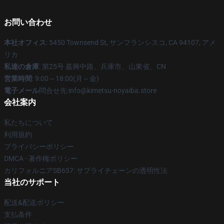
お問い合わせ
本社オフィス
: 5450 Townsend St, サンフランシスコ, CA 94107, アメ
リカ
私達の倉庫
: 第25号 嘉興中路、兵庫市、山東省、CN
営業時間
: 9:00～18:00(月～金)
電子メール
問合せ先:info@kimetsu-noyaiba.store
会社案内
私たちについて
利用規約
プライバシーポリシー
DMCA - 著作権ポリシー
カリフォルニアSB657: サプライチェーンの透明性法
当社のサポート
配送&配送ポリシー
支払条件