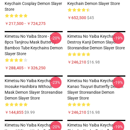
Keychain Cosplay Demon Slayer
Keychain Demon Slayer Store
Store
￥652,500
$45
￥217,500 - ￥724,275
Kimetsu No Yaiba Store - Box
Kimetsu No Yaiba Keychain -
-20%
-19%
8pcs Tanjirou Mask Butterfly
Destroy Kanji Demon Slayer
Bamboo Tube Keychains Demon
Storeandise Demon Slayer Store
Slayer Store
￥246,210
$16.98
￥288,405 - ￥326,250
Kimetsu No Yaiba Keychain -
Kimetsu No Yaiba Keychain -
-23%
-19%
Inosuke Hashibira Without
Kanao Tsuyuri Butterfly Demon
Mask Demon Slayer Storeandise
Slayer Storeandise Demon
Demon Slayer Store
Slayer Store
￥144,855
$9.99
￥246,210
$16.98
Kimetsu No Yaiba Keychain -
Kimetsu No Yaiba Keychain -
-20%
-19%