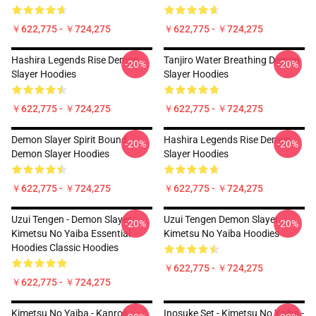
￥622,775 - ￥724,275
￥622,775 - ￥724,275
Hashira Legends Rise Demon
Tanjiro Water Breathing Demon
-20%
-20%
Slayer Hoodies
Slayer Hoodies
￥622,775 - ￥724,275
￥622,775 - ￥724,275
Demon Slayer Spirit Bound
Hashira Legends Rise Demon
-20%
-20%
Demon Slayer Hoodies
Slayer Hoodies
￥622,775 - ￥724,275
￥622,775 - ￥724,275
Uzui Tengen - Demon Slayer
Uzui Tengen Demon Slayer
-20%
-20%
Kimetsu No Yaiba Essential
Kimetsu No Yaiba Hoodies
Hoodies Classic Hoodies
￥622,775 - ￥724,275
￥622,775 - ￥724,275
Kimetsu No Yaiba - Kanroji
Inosuke Set - Kimetsu No Yaiba -