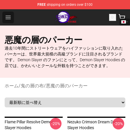
FREE
shipping on orders over $100
Kimetsu no Yaiba Store - Official Kimetsu no Yaiba Mer
Open menu
悪魔の層のパーカー
過去10年間にストリートウェアをハイファッションに取り入れた
パーカーは、世界最大規模の高級ブランドに注目されるブランド
です。 Demon Slayer のファンにとって、Demon Slayer Hoodies の
店では、かわいいとクールな外観を持つことができます。
ホーム
/
鬼の層の布
/
悪魔の層のパーカー
Flame Pillar Resolve Demon
Nezuko Crimson Dream Demon
-20%
-20%
Slayer Hoodies
Slayer Hoodies