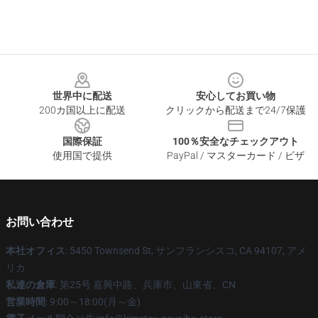
Footer
世界中に配送
安心してお買い物
200カ国以上に配送
クリックから配送まで24/7保護
国際保証
100％安全なチェックアウト
使用国で提供
PayPal / マスターカード / ビザ
お問い合わせ
本社オフィス
: 5450 Townsend St, サンフランシスコ, CA 94107, アメ
リカ
私達の倉庫
: 第25号 嘉興中路、兵庫市、山東省、CN
営業時間
: 9:00～18:00(月～金)