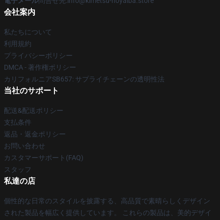
電子メール
問合せ先:info@kimetsu-noyaiba.store
会社案内
私たちについて
利用規約
プライバシーポリシー
DMCA - 著作権ポリシー
カリフォルニアSB657: サプライチェーンの透明性法
当社のサポート
配送&配送ポリシー
支払条件
返品・返金ポリシー
お問い合わせ
カスタマーサポート(FAQ)
スタッフ
私達の店
個性的な日常のスタイルを披露する、高品質で素晴らしくデザイン
された製品を幅広く提供しています。 これらの製品は、美的デザイ