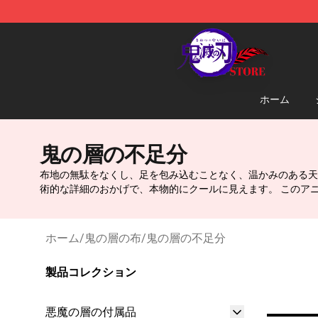
Kimetsu no Yaiba Store - Official Kimetsu no Yaiba M
ホーム
鬼の層の不足分
布地の無駄をなくし、足を包み込むことなく、温かみのある天
術的な詳細のおかげで、本物的にクールに見えます。 このア
ホーム
/
鬼の層の布
/
鬼の層の不足分
製品コレクション
悪魔の層の付属品