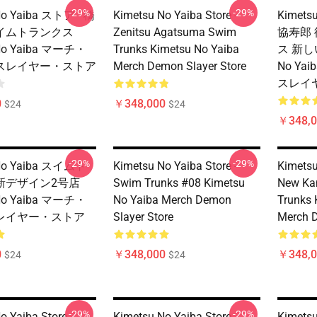
-29%
-29%
No Yaiba ストア - 橋
Kimetsu No Yaiba Store -
Kimets
イムトランクス
Zenitsu Agatsuma Swim
協寿郎 
 No Yaiba マーチ・
Trunks Kimetsu No Yaiba
ス 新し
スレイヤー・ストア
Merch Demon Slayer Store
No Y
スレイ
0
￥348,000
$24
$24
￥348,0
-29%
-29%
 No Yaiba スイムト
Kimetsu No Yaiba Store -
Kimetsu
新デザイン2号店
Swim Trunks #08 Kimetsu
New Ka
 No Yaiba マーチ・
No Yaiba Merch Demon
Trunks 
レイヤー・ストア
Slayer Store
Merch D
0
￥348,000
￥348,0
$24
$24
-29%
-29%
o Yaiba Store -
Kimetsu No Yaiba Store -
Kimetsu