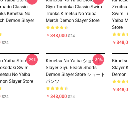
amado Classic
Giyu Tomioka Classic Swim
Zenitsu
nks Kimetsu No
Trunks Kimetsu No Yaiba
Swim T
ch Demon Slayer
Merch Demon Slayer Store
Yaiba M
Store
￥348,000
$24
0
￥348,0
$24
-29%
-30%
o Yaiba Store -
Kimetsu No Yaiba ショート -
Kimetsu
rokodaki Swim
Slayer Giyu Beach Shorts
Slayer 
metsu No Yaiba
Demon Slayer Store ショート
Demon S
on Slayer Store
パンツ
￥348,0
0
￥348,000
$24
$24