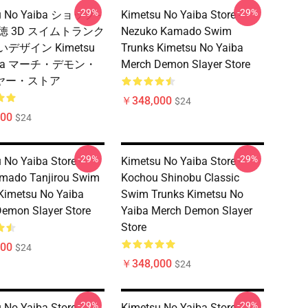
-29%
-29%
u No Yaiba ショップ -
Kimetsu No Yaiba Store -
徳 3D スイムトランク
Nezuko Kamado Swim
いデザイン Kimetsu
Trunks Kimetsu No Yaiba
aiba マーチ・デモン・
Merch Demon Slayer Store
ヤー・ストア
￥348,000
$24
00
$24
-29%
-29%
 No Yaiba Store -
Kimetsu No Yaiba Store -
mado Tanjirou Swim
Kochou Shinobu Classic
Kimetsu No Yaiba
Swim Trunks Kimetsu No
emon Slayer Store
Yaiba Merch Demon Slayer
Store
00
$24
￥348,000
$24
-29%
-29%
 No Yaiba Store -
Kimetsu No Yaiba Store -