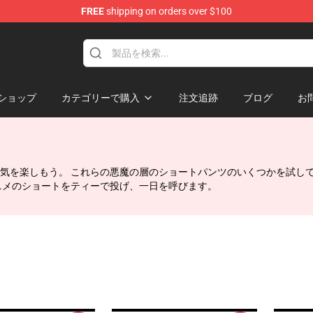
FREE
shipping on orders over $100
erchandise Shop
ショップ
カテゴリーで購入
注文追跡
ブログ
お
気を楽しもう。 これらの悪魔の層のショートパンツのいくつかを試し
ニメのショートをティーで投げ、一日を呼びます。