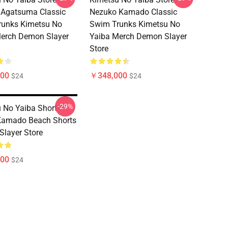
 Agatsuma Classic
Nezuko Kamado Classic
runks Kimetsu No
Swim Trunks Kimetsu No
erch Demon Slayer
Yaiba Merch Demon Slayer
Store
00
￥348,000
$24
$24
-29%
 No Yaiba Short-
Kamado Beach Shorts
layer Store
00
$24