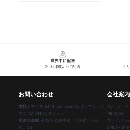
Footer
世界中に配送
200カ国以上に配送
クリ
お問い合わせ
会社案内
本社オフィス
: 5450 Townsend St, サンフランシ
私たちにつ
スコ, CA 94107, アメリカ
利用規約
私達の倉庫
: 第25号 嘉興中路、兵庫市、山東
プライバシ
省、CN
DMCA - 