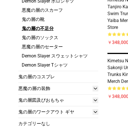
Demon Slayer ポロシャツ
Tanjiro K
悪魔の層のスカーフ
Swim Tru
鬼の層の靴
Yaiba Mer
Store
鬼の層の不足分
鬼の層のソックス
￥348,00
悪魔の層のセーター
Demon Slayer スウェットシャツ
Kimetsu N
Demon Slayer Tシャツ
Sakonji U
Trunks Ki
鬼の層のコスプレ
Merch Dem
悪魔の層の装飾
￥348,00
鬼の層図及びおもちゃ
鬼の層のワークアウト ギヤ
カテゴリーなし