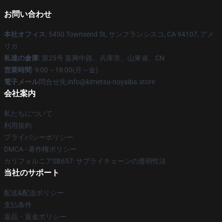
お問い合わせ
本社オフィス
: 5450 Townsend St, サンフランシスコ, CA 94107, アメ
リカ
私達の倉庫
: 第25号 嘉興中路、兵庫市、山東省、CN
営業時間
: 9:00～18:00(月～金)
電子メール
問合せ先:info@kimetsu-noyaiba.store
会社案内
私たちについて
利用規約
プライバシーポリシー
DMCA - 著作権ポリシー
カリフォルニアSB657: サプライチェーンの透明性法
当社のサポート
配送&配送ポリシー
支払条件
返品・返金ポリシー