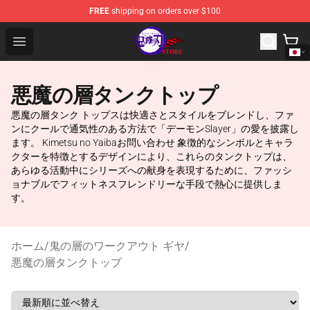
FREE
shipping on orders over $100
Kimetsu no Yaiba Store - Official Kimetsu no Yaiba Mer
Open menu
悪魔の層タンクトップ
悪魔の層タンク トップスは快適さとスタイルをブレンドし、ファ
ンにクールで通気性のある方法で「デーモンSlayer」の愛を披露し
ます。 Kimetsu no Yaibaお問い合わせ 象徴的なシンボルとキャラ
クターを特徴とするデザインにより、これらのタンクトップは、
あらゆる活動中にシリーズへの献身を表現するために、ファッシ
ョナブルでフィットネスフレンドリーな手段で熱心に提供しま
す。
ホーム
/
鬼の層のワークアウト ギヤ
/
悪魔の層タンクトップ