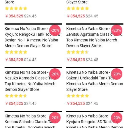
Store
Slayer Store
￥354,525
$24.45
￥354,525
$24.45
Kimetsu No Yaiba Store -
Kimetsu No Yaiba Store -
-20%
-20%
Kyojuro Rengoku Tank Top New
Zenitsu Agatsuma Classic Tank
Design No.1 Kimetsu No Yaiba
Top Kimetsu No Yaiba Merch
Merch Demon Slayer Store
Demon Slayer Store
￥354,525
$24.45
￥354,525
$24.45
Kimetsu No Yaiba Store -
Kimetsu No Yaiba Store -
-20%
-20%
Nezuko Kamado Classic Tank
Sakonji Urokodaki Tank Top
Top Kimetsu No Yaiba Merch
Kimetsu No Yaiba Merch Demon
Demon Slayer Store
Slayer Store
￥354,525
$24.45
￥354,525
$24.45
Kimetsu No Yaiba Store -
Kimetsu No Yaiba Store -
-20%
-20%
Kochou Shinobu Classic Tank
Kyojuro Rengoku 3D Tank Top
Top Kimetsu No Yaiba Merch
Kimetsu No Yaiba Merch Demon