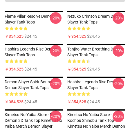
Flame Pillar Resolve Demon
Nezuko Crimson Dream Demon
-20%
-20%
Slayer Tank Tops
Slayer Tank Tops
￥354,525
$24.45
￥354,525
$24.45
Hashira Legends Rise Demon
Tanjiro Water Breathing Demon
-20%
-20%
Slayer Tank Tops
Slayer Tank Tops
￥354,525
$24.45
￥354,525
$24.45
Demon Slayer Spirit Bound
Hashira Legends Rise Demon
-20%
-20%
Demon Slayer Tank Tops
Slayer Tank Tops
￥354,525
$24.45
￥354,525
$24.45
Kimetsu No Yaiba Store - Rui
Kimetsu No Yaiba Store -
-20%
-20%
Demon 3D Tank Top Kimetsu No
Kochou Shinobu Tank Top
Yaiba Merch Demon Slayer
Kimetsu No Yaiba Merch Demon