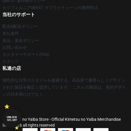
DMCA - 著作権ポリシー
カリフォルニアSB657: サプライチェーンの透明性法
当社のサポート
配送&配送ポリシー
支払条件
返品・返金ポリシー
お問い合わせ
カスタマーサポート(FAQ)
スタッフ
私達の店
個性的な日常のスタイルを披露する、高品質で素晴らしくデザイン
された製品を幅広く提供しています。 これらの製品は、美的デザイ
ンの日本酒だけでなく、
UNLOCK
© Kimetsu no Yaiba Store - Official Kimetsu no Yaiba Merchandise
10% OFF
Shop 2026 all rights reserved