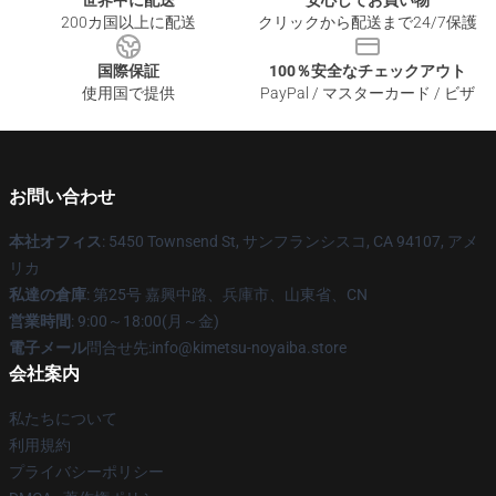
世界中に配送
安心してお買い物
200カ国以上に配送
クリックから配送まで24/7保護
国際保証
100％安全なチェックアウト
使用国で提供
PayPal / マスターカード / ビザ
お問い合わせ
本社オフィス
: 5450 Townsend St, サンフランシスコ, CA 94107, アメ
リカ
私達の倉庫
: 第25号 嘉興中路、兵庫市、山東省、CN
営業時間
: 9:00～18:00(月～金)
電子メール
問合せ先:info@kimetsu-noyaiba.store
会社案内
私たちについて
利用規約
プライバシーポリシー