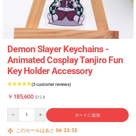
Demon Slayer Keychains -
Animated Cosplay Tanjiro Fun
Key Holder Accessory
(5 customer reviews)
￥185,600
$12.8
Quantity
カートに追加
このセールはあと
04
:
23
:
54