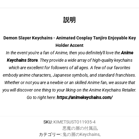
説明
Demon Slayer Keychains - Animated Cosplay Tanjiro Enjoyable Key
Holder Accent
In the event you're a fan of Anime, then you definitely'll love the
Anime
Keychains Store
. They provide a wide array of high-quality keychains
which are excellent for followers of all ages. A few of our favorites
embody anime characters, Japanese symbols, and standard franchises.
Whether or not you are a newbie or an skilled Anime fan, we assure that
you will discover one thing to your liking on the Anime Keychains Retailer.
Go to right here:
https://animekeychains.com/
SKU
:
KIMETSUSTO11935-4
悪魔の層の付属品
,
カテゴリー
:
鬼の層のKeychains
,