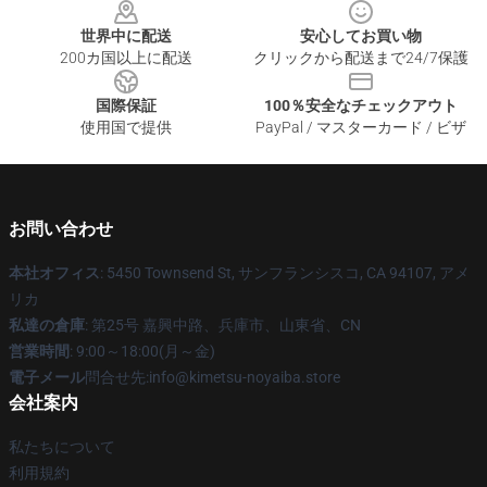
世界中に配送
安心してお買い物
200カ国以上に配送
クリックから配送まで24/7保護
国際保証
100％安全なチェックアウト
使用国で提供
PayPal / マスターカード / ビザ
お問い合わせ
本社オフィス
: 5450 Townsend St, サンフランシスコ, CA 94107, アメ
リカ
私達の倉庫
: 第25号 嘉興中路、兵庫市、山東省、CN
営業時間
: 9:00～18:00(月～金)
電子メール
問合せ先:info@kimetsu-noyaiba.store
会社案内
私たちについて
利用規約