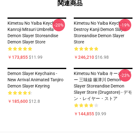
関連商品
Kimetsu No Yaiba Keychain -
Kimetsu No Yaiba Keychain -
-20%
-19%
Kanroji Mitsuri Umbrella
Destroy Kanji Demon Slayer
Demon Slayer Storeandise
Storeandise Demon Slayer
Demon Slayer Store
Store
￥173,855
$11.99
￥246,210
$16.98
Demon Slayer Keychains -
Kimetsu No Yaiba キーホルダ
-23%
New Arrival Animated Tanjiro
ー 三味線 篠津川 Demon
Demon Slayer Keyring
Slayer Storeandise Demon
Slayer Store (Drugstore) - デモ
ン・レイヤー・ストア
￥185,600
$12.8
￥144,855
$9.99
Footer