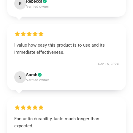
Rebecca
R
Verified owner
I value how easy this product is to use and its
immediate effectiveness.
Dec 16, 2024
Sarah
S
Verified owner
Fantastic durability, lasts much longer than
expected.