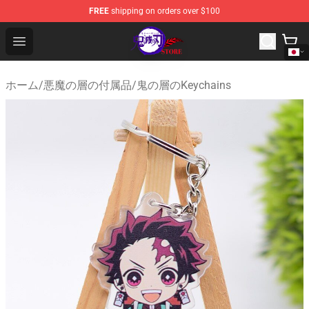
FREE
shipping on orders over $100
Kimetsu no Yaiba Store - Official Kimetsu no Yaiba Mer
Open menu
ホーム
/
悪魔の層の付属品
/
鬼の層のKeychains