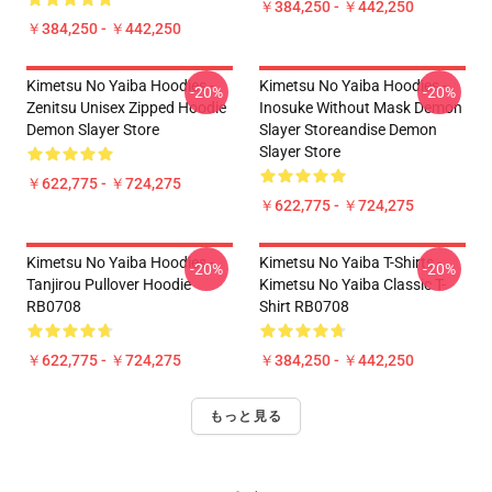
￥384,250 - ￥442,250
￥384,250 - ￥442,250
Kimetsu No Yaiba Hoodies -
Kimetsu No Yaiba Hoodies -
-20%
-20%
Zenitsu Unisex Zipped Hoodie
Inosuke Without Mask Demon
Demon Slayer Store
Slayer Storeandise Demon
Slayer Store
￥622,775 - ￥724,275
￥622,775 - ￥724,275
Kimetsu No Yaiba Hoodies -
Kimetsu No Yaiba T-Shirts -
-20%
-20%
Tanjirou Pullover Hoodie
Kimetsu No Yaiba Classic T-
RB0708
Shirt RB0708
￥622,775 - ￥724,275
￥384,250 - ￥442,250
もっと見る