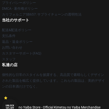
プライバシーポリシー
DMCA - 著作権ポリシー
カリフォルニアSB657: サプライチェーンの透明性法
当社のサポート
配送&配送ポリシー
支払条件
返品・返金ポリシー
お問い合わせ
カスタマーサポート(FAQ)
スタッフ
私達の店
個性的な日常のスタイルを披露する、高品質で素晴らしくデザイン
された製品を幅広く提供しています。 これらの製品は、美的デザイ
ンの日本酒だけでなく、
UNLOCK
© Kimetsu no Yaiba Store - Official Kimetsu no Yaiba Merchandise
10% OFF