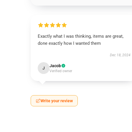
Exactly what I was thinking, items are great,
done exactly how I wanted them
Dec 18, 2024
Jacob
J
Verified owner
Write your review