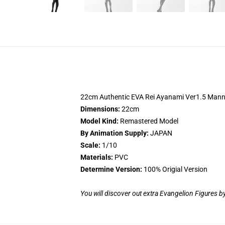
22cm Authentic EVA Rei Ayanami Ver1.5 Manneq
Dimensions:
22cm
Model Kind:
Remastered Model
By Animation Supply:
JAPAN
Scale:
1/10
Materials:
PVC
Determine Version:
100% Origial Version
You will discover out extra Evangelion Figures by