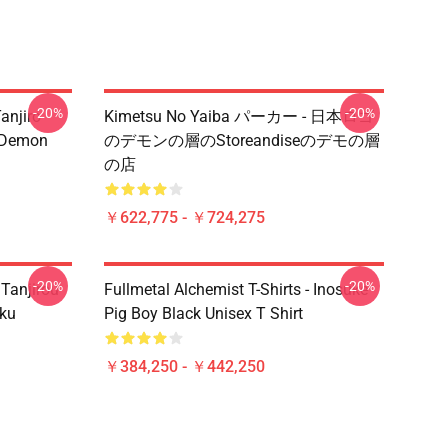
-20%
-20%
anjiro
Kimetsu No Yaiba パーカー - 日本ロゴ
e Demon
のデモンの層のStoreandiseのデモの層
の店
￥622,775 - ￥724,275
-20%
-20%
 Tanjirou
Fullmetal Alchemist T-Shirts - Inosuke
ku
Pig Boy Black Unisex T Shirt
￥384,250 - ￥442,250