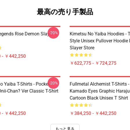
最高の売り手製品
-20%
egends Rise Demon Slayer T-
Kimetsu No Yaiba Hoodies - T
Style Unisex Pullover Hoodi
Slayer Store
 - ￥442,250
￥622,775 - ￥724,275
-20%
 Yaiba T-Shirts - Pocket
Fullmetal Alchemist T-Shirts -
nii-Chan? Ver Classic T-Shirt
Kamado Eyes Graphic Haraju
Cartoon Black Unisex T Shirt
 - ￥442,250
￥384,250 - ￥442,250
もっと見る