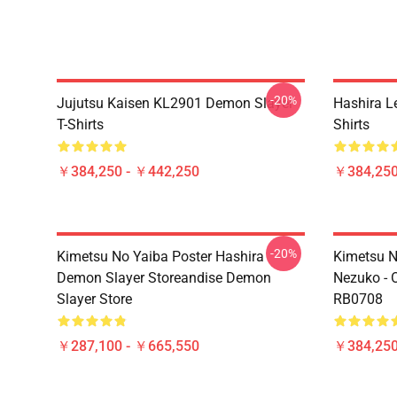
-20%
Jujutsu Kaisen KL2901 Demon Slayer
Hashira L
T-Shirts
Shirts
￥384,250 - ￥442,250
￥384,250
-20%
Kimetsu No Yaiba Poster Hashira
Kimetsu No
Demon Slayer Storeandise Demon
Nezuko - O
Slayer Store
RB0708
￥287,100 - ￥665,550
￥384,250