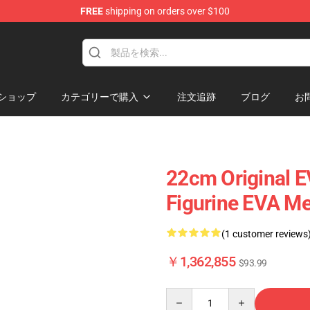
FREE
shipping on orders over $100
erchandise Shop
ショップ
カテゴリーで購入
注文追跡
ブログ
お
22cm Original E
Figurine EVA M
(1 customer reviews
￥1,362,855
$93.99
Quantity