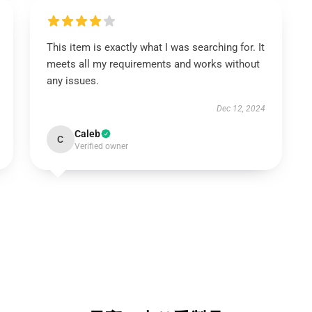
This item is exactly what I was searching for. It
meets all my requirements and works without
any issues.
Dec 12, 2024
Caleb
C
Verified owner