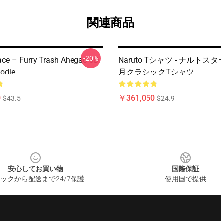
関連商品
-20%
ce – Furry Trash Ahegao 3D
Naruto Tシャツ - ナルトス
odie
月クラシックTシャツ
0
￥361,050
$43.5
$24.9
安心してお買い物
国際保証
ックから配送まで24/7保護
使用国で提供