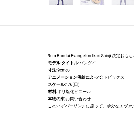
9cm Bandai Evangelion Ikari Shinji 決定おも
モデル タイトル:
バンダイ
寸法:
9cmの
アニメーション供給によって:
トピックス
スケール:
1/6(日)
材料:
ポリ塩化ビニール
本物の束:
お問い合わせ
このハイパーリンクに従って、余分なエヴァ