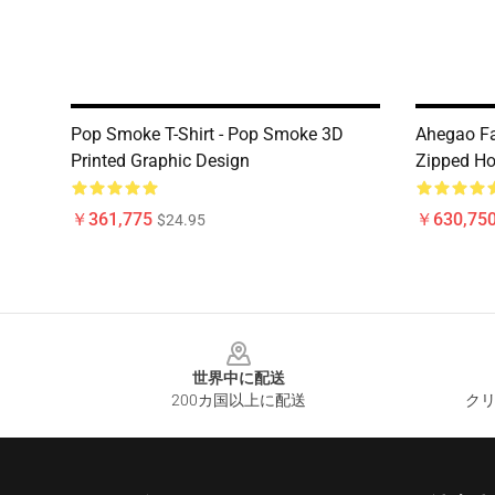
Pop Smoke T-Shirt - Pop Smoke 3D
Ahegao Fa
Printed Graphic Design
Zipped Ho
￥361,775
￥630,75
$24.95
Footer
世界中に配送
200カ国以上に配送
クリ