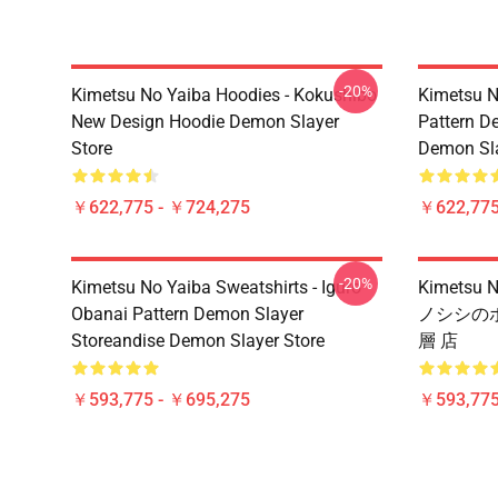
-20%
Kimetsu No Yaiba Hoodies - Kokushibo
Kimetsu N
New Design Hoodie Demon Slayer
Pattern D
Store
Demon Sla
￥622,775 - ￥724,275
￥622,775
-20%
Kimetsu No Yaiba Sweatshirts - Iguro
Kimets
Obanai Pattern Demon Slayer
ノシシのボ
Storeandise Demon Slayer Store
層 店
￥593,775 - ￥695,275
￥593,775