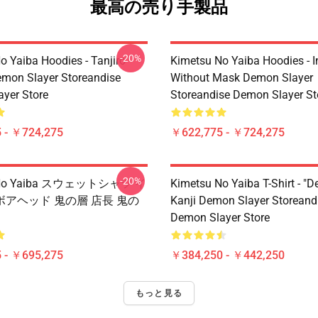
最高の売り手製品
-20%
o Yaiba Hoodies - Tanjiro
Kimetsu No Yaiba Hoodies - 
emon Slayer Storeandise
Without Mask Demon Slayer
yer Store
Storeandise Demon Slayer St
 - ￥724,275
￥622,775 - ￥724,275
-20%
u No Yaiba スウェットシャツ イ
Kimetsu No Yaiba T-Shirt - "D
アヘッド 鬼の層 店長 鬼の
Kanji Demon Slayer Storeand
Demon Slayer Store
 - ￥695,275
￥384,250 - ￥442,250
もっと見る