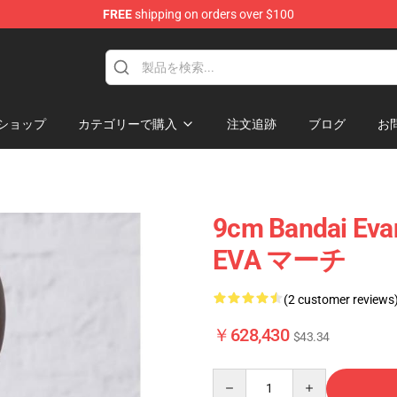
FREE
shipping on orders over $100
erchandise Shop
ショップ
カテゴリーで購入
注文追跡
ブログ
お
9cm Bandai Eva
EVA マーチ
(2 customer reviews
￥628,430
$43.34
Quantity