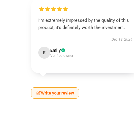
I’m extremely impressed by the quality of this
product; it's definitely worth the investment.
Dec 18, 2024
Emily
E
Verified owner
Write your review