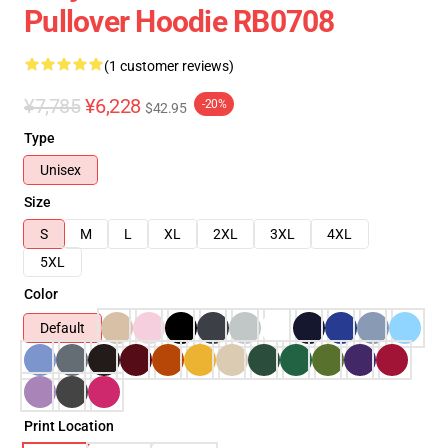
Pullover Hoodie RB0708
(1 customer reviews)
¥7,785
¥6,228
-20%
$42.95
Type
Unisex
Size
S
M
L
XL
2XL
3XL
4XL
5XL
Color
Default
Print Location