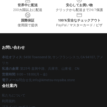
世界中に配送
安心してお買い物
200カ国以上に配送
クリックから配送まで24/7保護
国際保証
100％安全なチェックアウト
使用国で提供
PayPal / マスターカード / ビザ
お問い合わせ
本社オフィス
: 5450 Townsend St, サンフランシスコ, CA 94107, アメ
リカ
私達の倉庫
: 第25号 嘉興中路、兵庫市、山東省、CN
営業時間
: 9:00～18:00(月～金)
電子メール
問合せ先:info@kimetsu-noyaiba.store
会社案内
私たちについて
利用規約
プライバシーポリシー