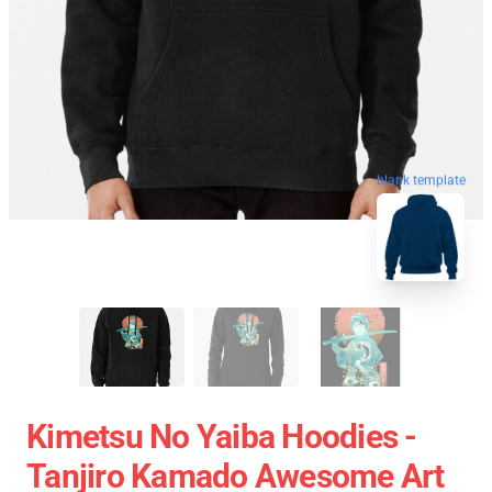
blank template
Kimetsu No Yaiba Hoodies -
Tanjiro Kamado Awesome Art