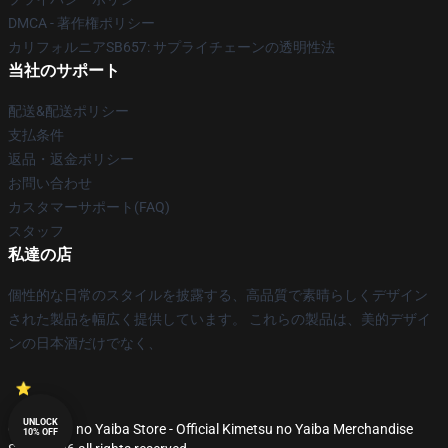
DMCA - 著作権ポリシー
カリフォルニアSB657: サプライチェーンの透明性法
当社のサポート
配送&配送ポリシー
支払条件
返品・返金ポリシー
お問い合わせ
カスタマーサポート(FAQ)
スタッフ
私達の店
個性的な日常のスタイルを披露する、高品質で素晴らしくデザイン
された製品を幅広く提供しています。 これらの製品は、美的デザイ
ンの日本酒だけでなく、
UNLOCK
© Kimetsu no Yaiba Store - Official Kimetsu no Yaiba Merchandise
10% OFF