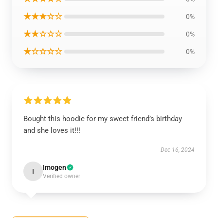
★★★☆☆
0%
★★☆☆☆
0%
★☆☆☆☆
0%
Bought this hoodie for my sweet friend’s birthday
and she loves it!!!
Dec 16, 2024
Imogen
I
Verified owner