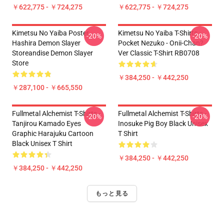
￥622,775 - ￥724,275
￥622,775 - ￥724,275
Kimetsu No Yaiba Poster
Kimetsu No Yaiba T-Shirts -
-20%
-20%
Hashira Demon Slayer
Pocket Nezuko - Onii-Chan?
Storeandise Demon Slayer
Ver Classic T-Shirt RB0708
Store
￥384,250 - ￥442,250
￥287,100 - ￥665,550
Fullmetal Alchemist T-Shirts -
Fullmetal Alchemist T-Shirts -
-20%
-20%
Tanjirou Kamado Eyes
Inosuke Pig Boy Black Unisex
Graphic Harajuku Cartoon
T Shirt
Black Unisex T Shirt
￥384,250 - ￥442,250
￥384,250 - ￥442,250
もっと見る