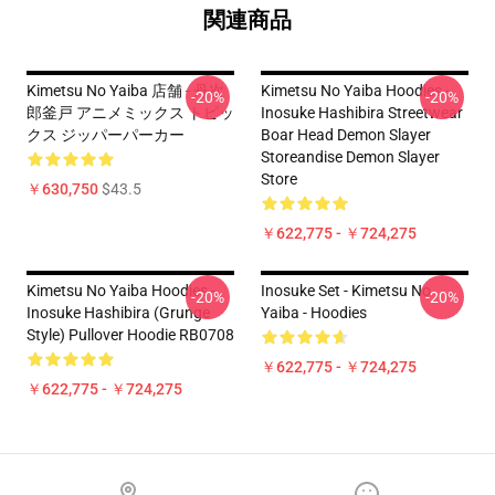
関連商品
Kimetsu No Yaiba 店舗 - 丹次
Kimetsu No Yaiba Hoodies -
-20%
-20%
郎釜戸 アニメミックス トピッ
Inosuke Hashibira Streetwear
クス ジッパーパーカー
Boar Head Demon Slayer
Storeandise Demon Slayer
Store
￥630,750
$43.5
￥622,775 - ￥724,275
Kimetsu No Yaiba Hoodies -
Inosuke Set - Kimetsu No
-20%
-20%
Inosuke Hashibira (Grunge
Yaiba - Hoodies
Style) Pullover Hoodie RB0708
￥622,775 - ￥724,275
￥622,775 - ￥724,275
Footer