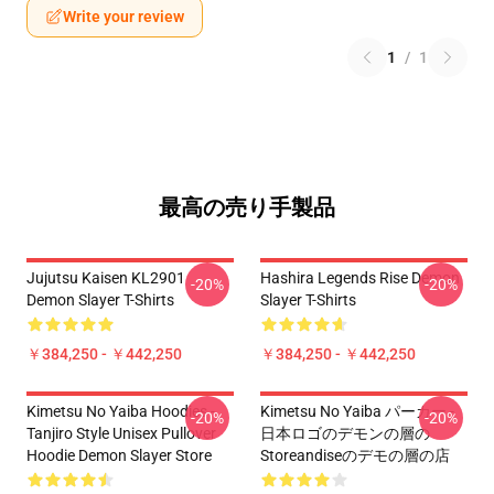
Write your review
1
/
1
最高の売り手製品
Jujutsu Kaisen KL2901
Hashira Legends Rise Demon
-20%
-20%
Demon Slayer T-Shirts
Slayer T-Shirts
￥384,250 - ￥442,250
￥384,250 - ￥442,250
Kimetsu No Yaiba Hoodies -
Kimetsu No Yaiba パーカー -
-20%
-20%
Tanjiro Style Unisex Pullover
日本ロゴのデモンの層の
Hoodie Demon Slayer Store
Storeandiseのデモの層の店