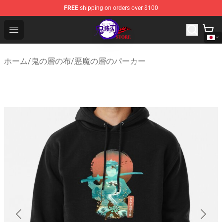
FREE
shipping on orders over $100
Kimetsu no Yaiba Store - Official Kimetsu no Yaiba Mer
Open menu
ホーム
/
鬼の層の布
/
悪魔の層のパーカー