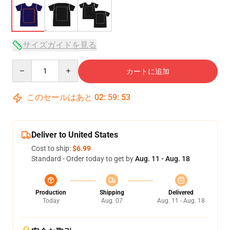
サイズガイドを見る
Quantity
カートに追加
このセールはあと
02
:
59
:
53
Deliver to United States
Cost to ship:
$6.99
Standard - Order today to get by
Aug. 11 - Aug. 18
Production
Shipping
Delivered
Today
Aug. 07
Aug. 11 - Aug. 18