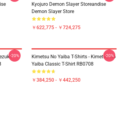
ise
Kyojuro Demon Slayer Storeandise
Demon Slayer Store
￥622,775 - ￥724,275
-20%
-20%
Nezuko
Kimetsu No Yaiba T-Shirts - Kimetsu No
8
Yaiba Classic T-Shirt RB0708
￥384,250 - ￥442,250