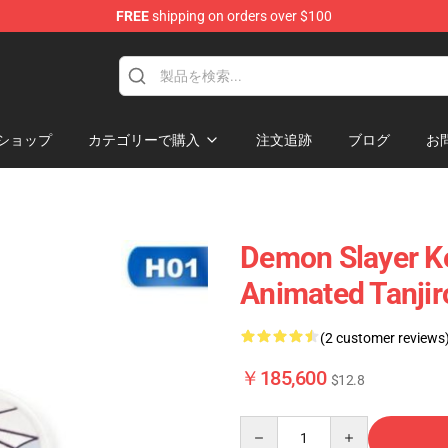
FREE
shipping on orders over $100
erchandise Shop
ショップ
カテゴリーで購入
注文追跡
ブログ
お
Demon Slayer Ke
Animated Tanjir
(2 customer reviews
￥185,600
$12.8
Quantity