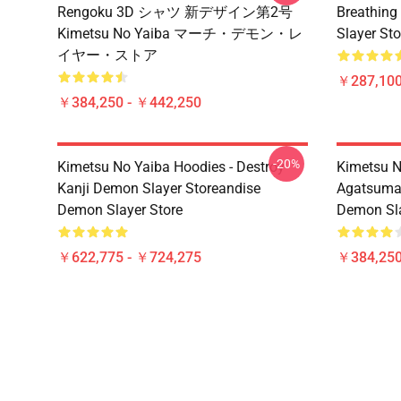
Rengoku 3D シャツ 新デザイン第2号
Breathing
Kimetsu No Yaiba マーチ・デモン・レ
Slayer Sto
イヤー・ストア
￥287,100
￥384,250 - ￥442,250
-20%
Kimetsu No Yaiba Hoodies - Destroy
Kimetsu No
Kanji Demon Slayer Storeandise
Agatsuma 
Demon Slayer Store
Demon Sla
￥622,775 - ￥724,275
￥384,250