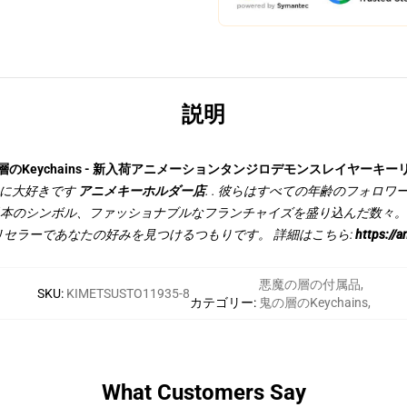
説明
層のKeychains - 新入荷アニメーションタンジロデモンスレイヤーキー
かに大好きです
アニメキーホルダー店
. . 彼らはすべての年齢のフォロ
日本のシンボル、ファッショナブルなフランチャイズを盛り込んだ数々。
セラーであなたの好みを見つけるつもりです。 詳細はこちら:
https://
悪魔の層の付属品
,
SKU
:
KIMETSUSTO11935-8
カテゴリー
:
鬼の層のKeychains
,
What Customers Say