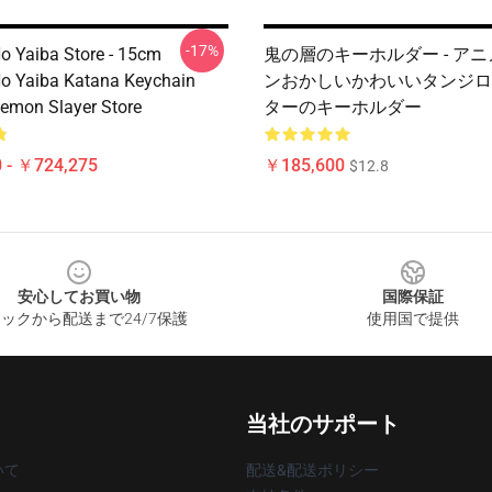
-17%
o Yaiba Store - 15cm
鬼の層のキーホルダー - ア
o Yaiba Katana Keychain
ンおかしいかわいいタンジロ
emon Slayer Store
ターのキーホルダー
 - ￥724,275
￥185,600
$12.8
安心してお買い物
国際保証
ックから配送まで24/7保護
使用国で提供
当社のサポート
いて
配送&配送ポリシー