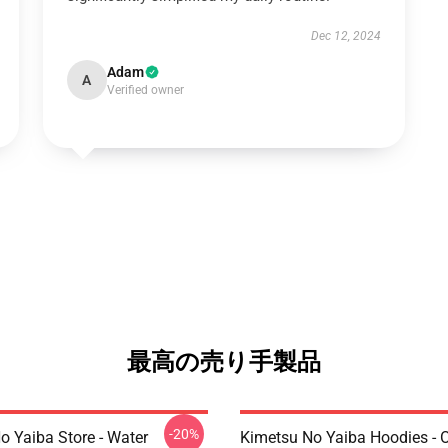
Dec 12, 2024
Adam
A
Verified owner
最高の売り手製品
-20%
o Yaiba Store - Water
Kimetsu No Yaiba Hoodies - 