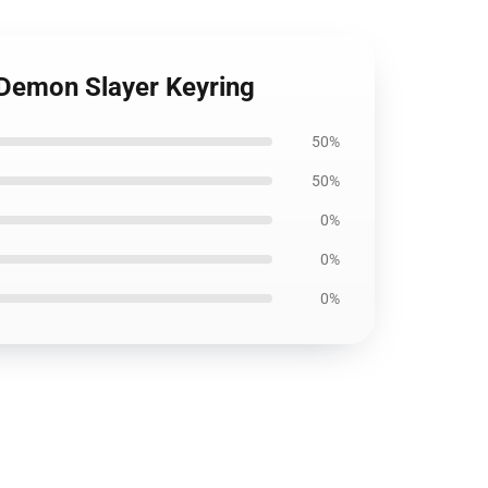
 Demon Slayer Keyring
50%
50%
0%
0%
0%