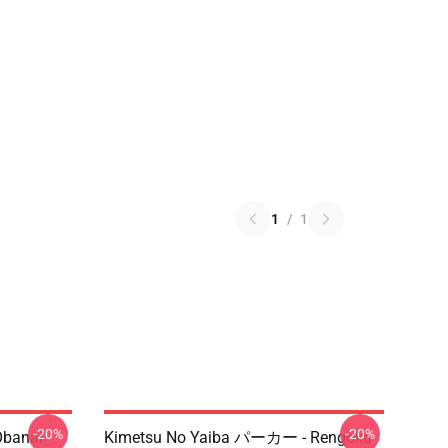
1
/
1
-20%
-20%
Obanai
Kimetsu No Yaiba パーカー - Rengoku