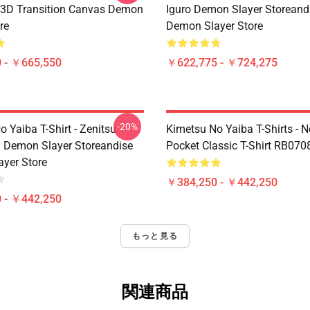
 3D Transition Canvas Demon
Iguro Demon Slayer Storeand
re
Demon Slayer Store
 - ￥665,550
￥622,775 - ￥724,275
-20%
 Yaiba T-Shirt - Zenitsu
Kimetsu No Yaiba T-Shirts - 
Demon Slayer Storeandise
Pocket Classic T-Shirt RB070
yer Store
￥384,250 - ￥442,250
 - ￥442,250
もっと見る
関連商品