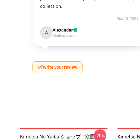
collection.
Dec 13, 2024
Alexander
A
Verified owner
Write your review
-20%
Kimetsu No Yaiba ショップ - 協重郎
Kimetsu N