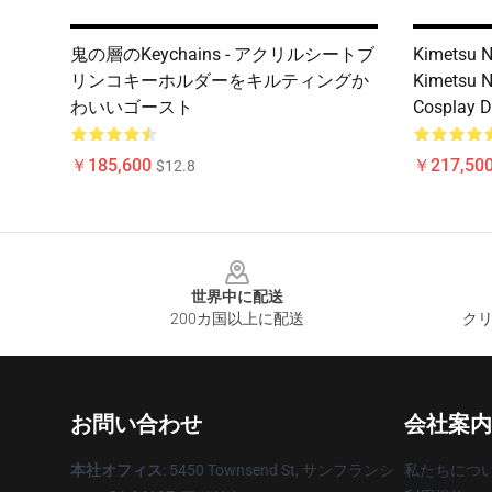
鬼の層のKeychains - アクリルシートブ
Kimetsu N
リンコキーホルダーをキルティングか
Kimetsu N
わいいゴースト
Cosplay D
￥185,600
￥217,500
$12.8
Footer
世界中に配送
200カ国以上に配送
クリ
お問い合わせ
会社案内
本社オフィス
: 5450 Townsend St, サンフランシ
私たちにつ