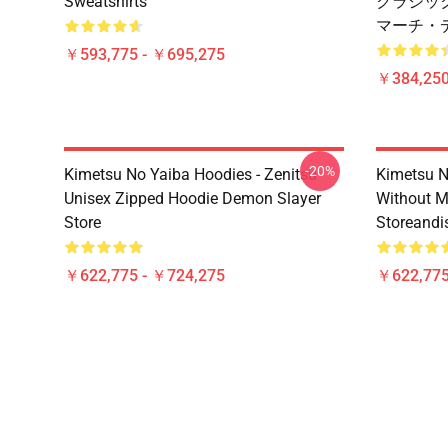
Sweatshirts
クラシックT
マーチ・
￥593,775 - ￥695,275
￥384,250
-20%
Kimetsu No Yaiba Hoodies - Zenitsu
Kimetsu N
Unisex Zipped Hoodie Demon Slayer
Without 
Store
Storeandi
￥622,775 - ￥724,275
￥622,775