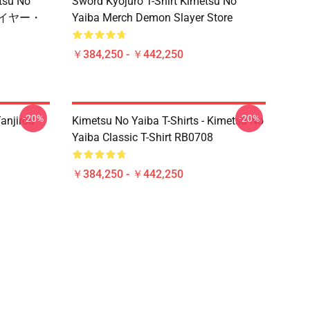
su No
Sword Kyojuro T-Shirt Kimetsu No
レイヤー・
Yaiba Merch Demon Slayer Store
￥384,250 - ￥442,250
-20%
-20%
anjirou
Kimetsu No Yaiba T-Shirts - Kimetsu No
Yaiba Classic T-Shirt RB0708
￥384,250 - ￥442,250