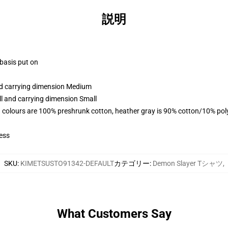
説明
 basis put on
and carrying dimension Medium
ll and carrying dimension Small
 colours are 100% preshrunk cotton, heather gray is 90% cotton/10% pol
ess
SKU
:
KIMETSUSTO91342-DEFAULT
カテゴリー
:
Demon Slayer Tシャツ
,
What Customers Say