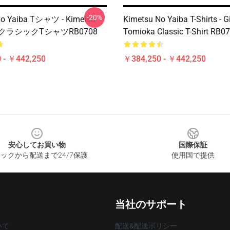
-20%
No Yaiba Tシャツ - Kimetsu
Kimetsu No Yaiba T-Shirts - G
ba クラシックTシャツRB0708
Tomioka Classic T-Shirt RB0
 - ￥442,250
￥384,250 - ￥442,250
安心してお買い物
国際保証
ックから配送まで24/7保護
使用国で提供
当社のサポート
いて
配送&配送ポリシー