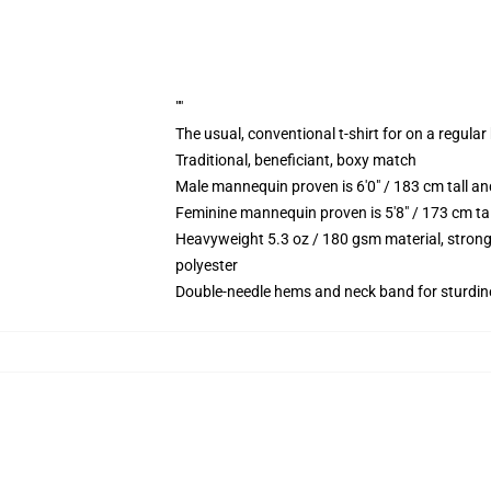
""
The usual, conventional t-shirt for on a regular
Traditional, beneficiant, boxy match
Male mannequin proven is 6'0" / 183 cm tall 
Feminine mannequin proven is 5'8" / 173 cm ta
Heavyweight 5.3 oz / 180 gsm material, strong
polyester
Double-needle hems and neck band for sturdin