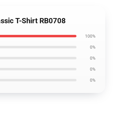
assic T-Shirt RB0708
100%
0%
0%
0%
0%