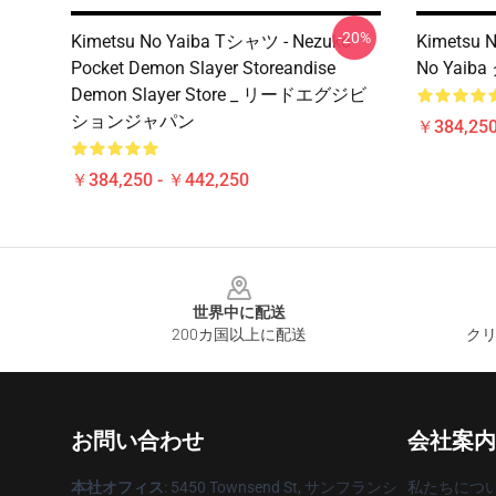
-20%
Kimetsu No Yaiba Tシャツ - Nezuko
Kimetsu 
Pocket Demon Slayer Storeandise
No Yai
Demon Slayer Store _ リードエグジビ
ションジャパン
￥384,250
￥384,250 - ￥442,250
Footer
世界中に配送
200カ国以上に配送
クリ
お問い合わせ
会社案内
本社オフィス
: 5450 Townsend St, サンフランシ
私たちにつ