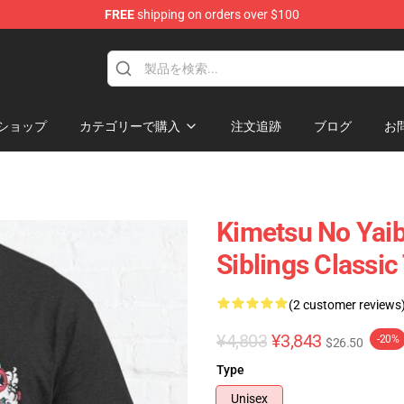
FREE
shipping on orders over $100
erchandise Shop
ショップ
カテゴリーで購入
注文追跡
ブログ
お
Kimetsu No Yaib
Siblings Classic
(2 customer reviews
¥4,803
¥3,843
-20%
$26.50
Type
Unisex