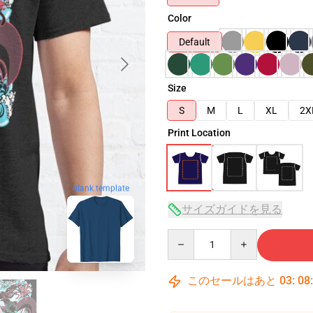
Color
Default
Size
S
M
L
XL
2X
Print Location
blank template
サイズガイドを見る
Quantity
このセールはあと
03
:
08