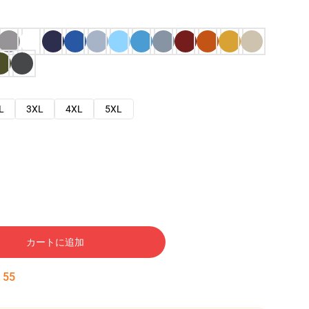
L
3XL
4XL
5XL
カートに追加
:
53