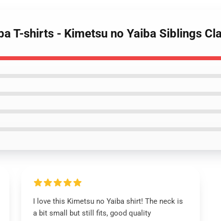
ba T-shirts - Kimetsu no Yaiba Siblings Cl
I love this Kimetsu no Yaiba shirt! The neck is
a bit small but still fits, good quality