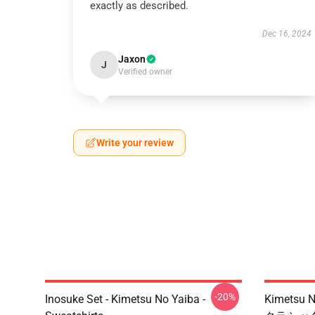
exactly as described.
Dec 16, 2024
Jaxon
J
Verified owner
Write your review
-20%
Inosuke Set - Kimetsu No Yaiba -
Kimetsu