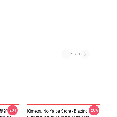
1
/
1
-20%
-20%
- 篠笛 信夫
Kimetsu No Yaiba Store - Blazing