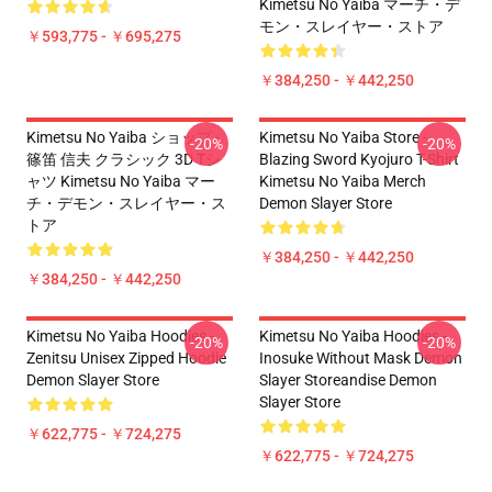
Kimetsu No Yaiba マーチ・デ
モン・スレイヤー・ストア
￥593,775 - ￥695,275
￥384,250 - ￥442,250
Kimetsu No Yaiba ショップ -
Kimetsu No Yaiba Store -
-20%
-20%
篠笛 信夫 クラシック 3D Tシ
Blazing Sword Kyojuro T-Shirt
ャツ Kimetsu No Yaiba マー
Kimetsu No Yaiba Merch
チ・デモン・スレイヤー・ス
Demon Slayer Store
トア
￥384,250 - ￥442,250
￥384,250 - ￥442,250
Kimetsu No Yaiba Hoodies -
Kimetsu No Yaiba Hoodies -
-20%
-20%
Zenitsu Unisex Zipped Hoodie
Inosuke Without Mask Demon
Demon Slayer Store
Slayer Storeandise Demon
Slayer Store
￥622,775 - ￥724,275
￥622,775 - ￥724,275