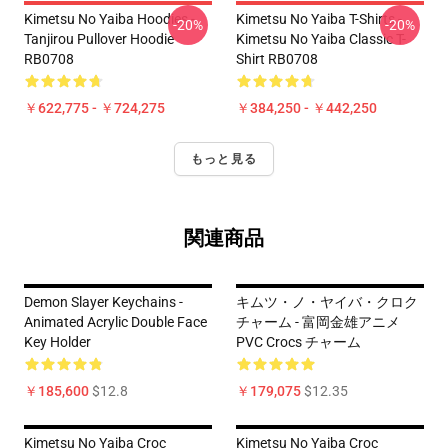
Kimetsu No Yaiba Hoodies -
Kimetsu No Yaiba T-Shirts -
-20%
-20%
Tanjirou Pullover Hoodie
Kimetsu No Yaiba Classic T-
RB0708
Shirt RB0708
￥622,775 - ￥724,275
￥384,250 - ￥442,250
もっと見る
関連商品
Demon Slayer Keychains -
キムツ・ノ・ヤイバ・クロク
Animated Acrylic Double Face
チャーム - 富岡金雄アニメ
Key Holder
PVC Crocs チャーム
￥185,600
$12.8
￥179,075
$12.35
Kimetsu No Yaiba Croc
Kimetsu No Yaiba Croc