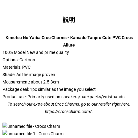
説明
Kimetsu No Yaiba Croc Charms - Kamado Tanjiro Cute PVC Crocs
Allure
100% Model New and prime quality
Options: Cartoon
Materials: PVC
Shade: As the image proven
Measurement: about 2.5-3cm
Package deal: 1pc similar as the image you select
Product use: Primarily used on sneakers/backpacks/wristbands
To search out extra about Croc Charms, go to our retailer right here:
https://crocscharm.com/
.