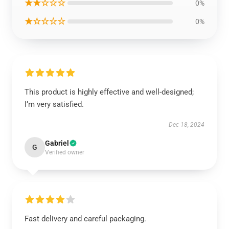
★★☆☆☆
0%
★☆☆☆☆
0%
This product is highly effective and well-designed;
I’m very satisfied.
Dec 18, 2024
Gabriel
G
Verified owner
Fast delivery and careful packaging.