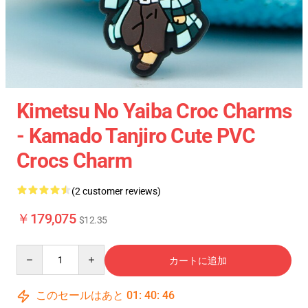
Kimetsu No Yaiba Croc Charms
- Kamado Tanjiro Cute PVC
Crocs Charm
(2 customer reviews)
￥179,075
$12.35
Quantity
カートに追加
このセールはあと
01
:
40
:
46