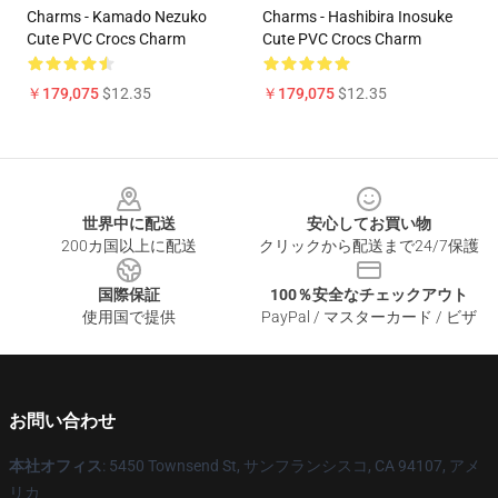
Charms - Kamado Nezuko
Charms - Hashibira Inosuke
Cute PVC Crocs Charm
Cute PVC Crocs Charm
￥179,075
$12.35
￥179,075
$12.35
Footer
世界中に配送
安心してお買い物
200カ国以上に配送
クリックから配送まで24/7保護
国際保証
100％安全なチェックアウト
使用国で提供
PayPal / マスターカード / ビザ
お問い合わせ
本社オフィス
: 5450 Townsend St, サンフランシスコ, CA 94107, アメ
リカ