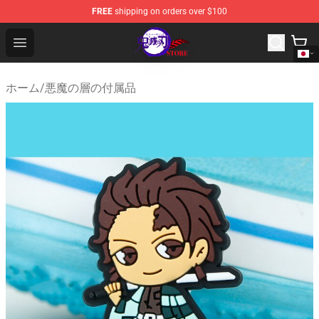
FREE
shipping on orders over $100
Kimetsu no Yaiba Store - Official Kimetsu no Yaiba Mer
Open menu
ホーム
/
悪魔の層の付属品