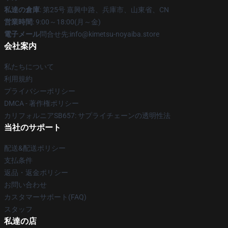
私達の倉庫
: 第25号 嘉興中路、兵庫市、山東省、CN
営業時間
: 9:00～18:00(月～金)
電子メール
問合せ先:info@kimetsu-noyaiba.store
会社案内
私たちについて
利用規約
プライバシーポリシー
DMCA - 著作権ポリシー
カリフォルニアSB657: サプライチェーンの透明性法
当社のサポート
配送&配送ポリシー
支払条件
返品・返金ポリシー
お問い合わせ
カスタマーサポート(FAQ)
スタッフ
私達の店