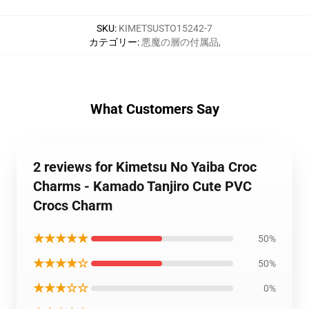
SKU
:
KIMETSUSTO15242-7
カテゴリー
:
悪魔の層の付属品
,
What Customers Say
2 reviews for Kimetsu No Yaiba Croc
Charms - Kamado Tanjiro Cute PVC
Crocs Charm
★★★★★
50%
★★★★☆
50%
★★★☆☆
0%