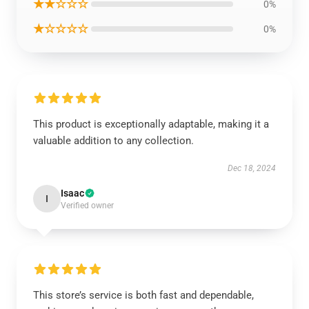
★★☆☆☆
0%
★☆☆☆☆
0%
This product is exceptionally adaptable, making it a
valuable addition to any collection.
Dec 18, 2024
Isaac
I
Verified owner
This store’s service is both fast and dependable,