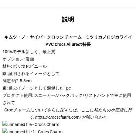
説明
キムツ・ノ・ヤイバ・クロッシ チャーム - ミツリカノロジカワイイ
PVC Crocs Allureの特長
100%モデル新しく、最上質
オプション: 漫画
材料: ポリ塩化ビニール
陰: 証明されるイメージとして
測定:約2.5-3cm
束: 選ぶイメージとして類似した1pc
プロダクト使用: スニーカー/バックパック/リストバンドで主に使用
されて
Crocチャームについてさらに探すには、ここに私たちの小売店に行
く:
https://crocscharm.com/
お問い合わせ