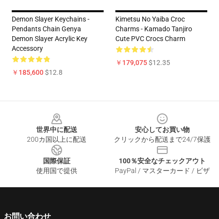
Demon Slayer Keychains -
Kimetsu No Yaiba Croc
Pendants Chain Genya
Charms - Kamado Tanjiro
Demon Slayer Acrylic Key
Cute PVC Crocs Charm
Accessory
￥179,075
$12.35
￥185,600
$12.8
Footer
世界中に配送
安心してお買い物
200カ国以上に配送
クリックから配送まで24/7保護
国際保証
100％安全なチェックアウト
使用国で提供
PayPal / マスターカード / ビザ
お問い合わせ