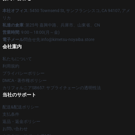
本社オフィス
: 5450 Townsend St, サンフランシスコ, CA 94107, アメ
リカ
私達の倉庫
: 第25号 嘉興中路、兵庫市、山東省、CN
営業時間
: 9:00～18:00(月～金)
電子メール
問合せ先:info@kimetsu-noyaiba.store
会社案内
私たちについて
利用規約
プライバシーポリシー
DMCA - 著作権ポリシー
カリフォルニアSB657: サプライチェーンの透明性法
当社のサポート
配送&配送ポリシー
支払条件
返品・返金ポリシー
お問い合わせ