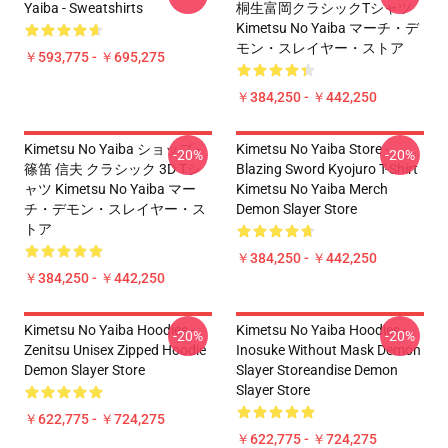
Yaiba - Sweatshirts
桐生富岡クラシックTシャツ
Kimetsu No Yaiba マーチ・デ
モン・スレイヤー・ストア
￥593,775 - ￥695,275
￥384,250 - ￥442,250
Kimetsu No Yaiba ショップ -
Kimetsu No Yaiba Store -
-20%
-20%
篠笛 信夫 クラシック 3D Tシ
Blazing Sword Kyojuro T-Shirt
ャツ Kimetsu No Yaiba マー
Kimetsu No Yaiba Merch
チ・デモン・スレイヤー・ス
Demon Slayer Store
トア
￥384,250 - ￥442,250
￥384,250 - ￥442,250
Kimetsu No Yaiba Hoodies -
Kimetsu No Yaiba Hoodies -
-20%
-20%
Zenitsu Unisex Zipped Hoodie
Inosuke Without Mask Demon
Demon Slayer Store
Slayer Storeandise Demon
Slayer Store
￥622,775 - ￥724,275
￥622,775 - ￥724,275