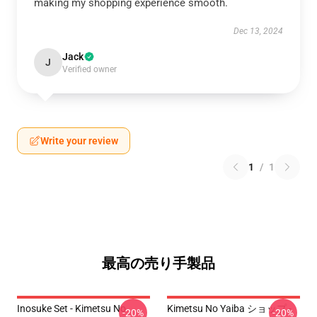
making my shopping experience smooth.
Dec 13, 2024
Jack
J
Verified owner
Write your review
1
/
1
最高の売り手製品
Inosuke Set - Kimetsu No
Kimetsu No Yaiba ショップ -
-20%
-20%