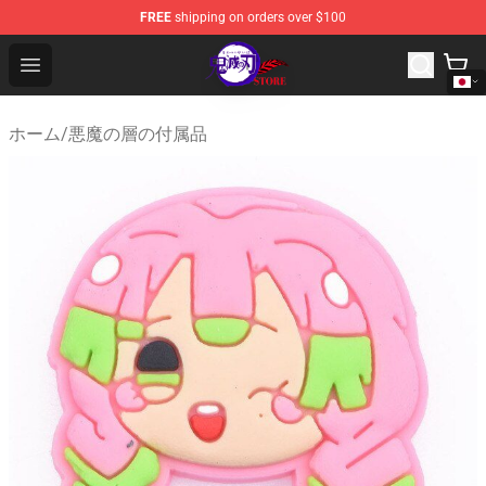
FREE
shipping on orders over $100
Kimetsu no Yaiba Store - Official Kimetsu no Yaiba Mer
Open menu
ホーム
/
悪魔の層の付属品