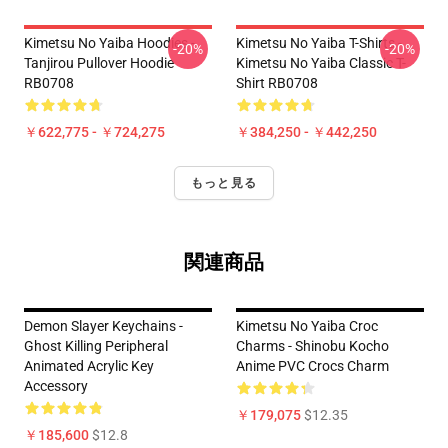
Kimetsu No Yaiba Hoodies -
Kimetsu No Yaiba T-Shirts -
-20%
-20%
Tanjirou Pullover Hoodie
Kimetsu No Yaiba Classic T-
RB0708
Shirt RB0708
￥622,775 - ￥724,275
￥384,250 - ￥442,250
もっと見る
関連商品
Demon Slayer Keychains -
Kimetsu No Yaiba Croc
Ghost Killing Peripheral
Charms - Shinobu Kocho
Animated Acrylic Key
Anime PVC Crocs Charm
Accessory
￥179,075
$12.35
￥185,600
$12.8