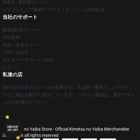
DMCA - 著作権ポリシー
カリフォルニアSB657: サプライチェーンの透明性法
当社のサポート
配送&配送ポリシー
支払条件
返品・返金ポリシー
お問い合わせ
カスタマーサポート(FAQ)
スタッフ
私達の店
個性的な日常のスタイルを披露する、高品質で素晴らしくデザイン
された製品を幅広く提供しています。 これらの製品は、美的デザイ
ンの日本酒だけでなく、
UNLOCK
© Kimetsu no Yaiba Store - Official Kimetsu no Yaiba Merchandise
10% OFF
Shop 2026 all rights reserved