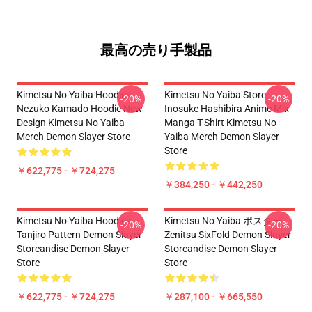
最高の売り手製品
Kimetsu No Yaiba Hoodies -
Kimetsu No Yaiba Store -
-20%
-20%
Nezuko Kamado Hoodie New
Inosuke Hashibira Anime Mix
Design Kimetsu No Yaiba
Manga T-Shirt Kimetsu No
Merch Demon Slayer Store
Yaiba Merch Demon Slayer
Store
￥622,775 - ￥724,275
￥384,250 - ￥442,250
Kimetsu No Yaiba Hoodies -
Kimetsu No Yaiba ポスター -
-20%
-20%
Tanjiro Pattern Demon Slayer
Zenitsu SixFold Demon Slayer
Storeandise Demon Slayer
Storeandise Demon Slayer
Store
Store
￥622,775 - ￥724,275
￥287,100 - ￥665,550