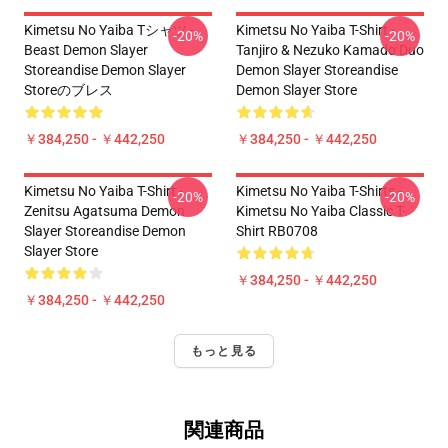
Kimetsu No Yaiba Tシャツ -
Kimetsu No Yaiba T-Shirt -
-20%
-20%
Beast Demon Slayer
Tanjiro & Nezuko Kamado Duo
Storeandise Demon Slayer
Demon Slayer Storeandise
Storeのブレス
Demon Slayer Store
￥384,250 - ￥442,250
￥384,250 - ￥442,250
Kimetsu No Yaiba T-Shirt -
Kimetsu No Yaiba T-Shirts -
-20%
-20%
Zenitsu Agatsuma Demon
Kimetsu No Yaiba Classic T-
Slayer Storeandise Demon
Shirt RB0708
Slayer Store
￥384,250 - ￥442,250
￥384,250 - ￥442,250
もっと見る
関連商品