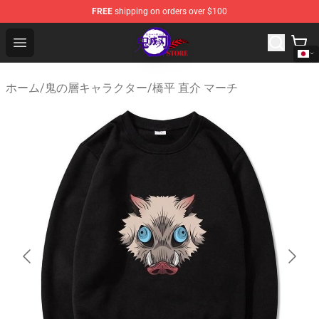
FREE
shipping on orders over $100
Kimetsu no Yaiba Store - Official Kimetsu no Yaiba Mer
Open menu
ホーム
/
鬼の層キャラクター
/
橋平 直介 マーチ