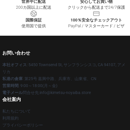
世界中に配送
安心してお買い物
200カ国以上に配送
クリックから配送まで24/7保護
国際保証
100％安全なチェックアウト
使用国で提供
PayPal / マスターカード / ビザ
お問い合わせ
本社オフィス
: 5450 Townsend St, サンフランシスコ, CA 94107, アメ
リカ
私達の倉庫
: 第25号 嘉興中路、兵庫市、山東省、CN
営業時間
: 9:00～18:00(月～金)
電子メール
問合せ先:info@kimetsu-noyaiba.store
会社案内
私たちについて
利用規約
プライバシーポリシー