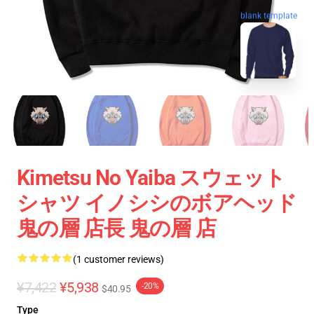
blank template
Kimetsu No Yaiba スウェット
シャツ イノシシのボアヘッド
鬼の層 店長 鬼の層 店
(1 customer reviews)
¥7,422
¥5,938
-20%
$40.95
Type