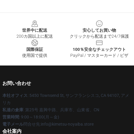
Footer
世界中に配送
安心してお買い物
200カ国以上に配送
クリックから配送まで24/7保護
国際保証
100％安全なチェックアウト
使用国で提供
PayPal / マスターカード / ビザ
お問い合わせ
本社オフィス
: 5450 Townsend St, サンフランシスコ, CA 94107, アメ
リカ
私達の倉庫
: 第25号 嘉興中路、兵庫市、山東省、CN
営業時間
: 9:00～18:00(月～金)
電子メール
問合せ先:info@kimetsu-noyaiba.store
会社案内