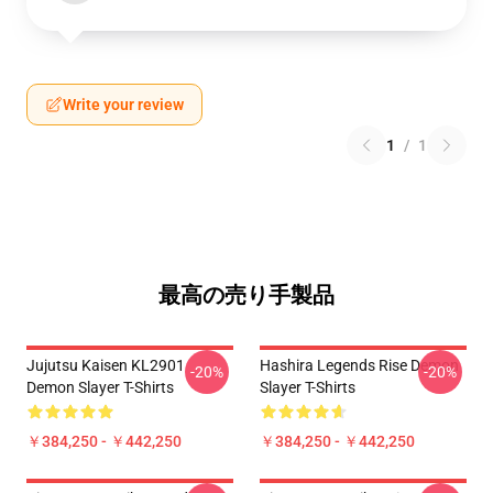
Write your review
1
/
1
最高の売り手製品
Jujutsu Kaisen KL2901
Hashira Legends Rise Demon
-20%
-20%
Demon Slayer T-Shirts
Slayer T-Shirts
￥384,250 - ￥442,250
￥384,250 - ￥442,250