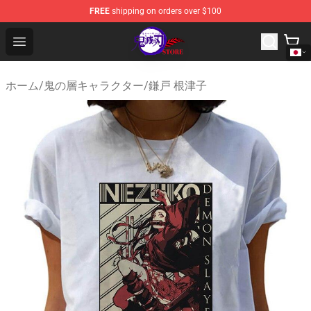
FREE
shipping on orders over $100
Kimetsu no Yaiba Store - Official Kimetsu no Yaiba Mer
Open menu
ホーム
/
鬼の層キャラクター
/
鎌戸 根津子