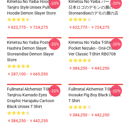
Kimetsu No Yaiba Hoodies -
Kimetsu No Yaiba パーカー -
-20%
-20%
Tanjiro Style Unisex Pullover
日本ロゴのデモンの層の
Hoodie Demon Slayer Store
Storeandiseのデモの層の店
￥622,775 - ￥724,275
￥622,775 - ￥724,275
Kimetsu No Yaiba Poster
Kimetsu No Yaiba T-Shirts -
-20%
-20%
Hashira Demon Slayer
Pocket Nezuko - Onii-Chan?
Storeandise Demon Slayer
Ver Classic T-Shirt RB0708
Store
￥384,250 - ￥442,250
￥287,100 - ￥665,550
Fullmetal Alchemist T-Shirts -
Fullmetal Alchemist T-Shirts -
-20%
-20%
Tanjirou Kamado Eyes
Inosuke Pig Boy Black Unisex
Graphic Harajuku Cartoon
T Shirt
Black Unisex T Shirt
￥384,250 - ￥442,250
￥384,250 - ￥442,250