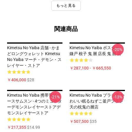
もっと見る
関連商品
Kimetsu No Yaiba 店舗 - かま
Kimetsu No Yaiba ポスター -
-20%
どロングウォレット Kimetsu
鎌戸 根子 鬼 層 店長 鬼 層 店
No Yaiba マーチ・デモン・ス
レイヤー・ストア
￥287,100 - ￥665,550
￥406,000
$28
Kimetsu No Yaiba 携帯電話ケ
Kimetsu No Yaiba プラシ天:か
-21%
-13%
ースサムスン - 4つのミュケタ
わいい眠るねずこ釜戸プラシ
ーデモンスレイヤーストアデ
天の枕鬼の層店
モンスレイヤーストア
￥507,500
$35
￥217,355
$14.99