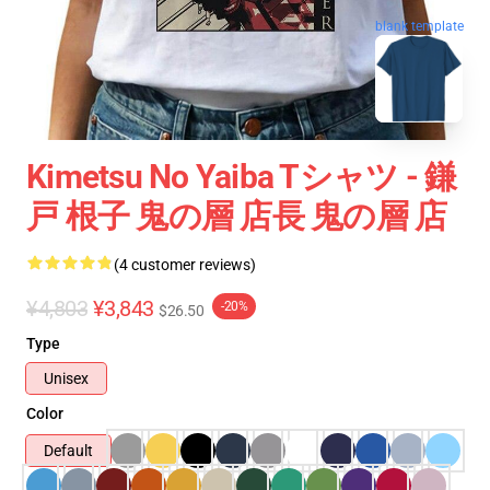
blank template
Kimetsu No Yaiba Tシャツ - 鎌
戸 根子 鬼の層 店長 鬼の層 店
(4 customer reviews)
¥4,803
¥3,843
-20%
$26.50
Type
Unisex
Color
Default