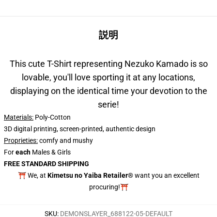
説明
This cute T-Shirt representing Nezuko Kamado is so
lovable, you'll love sporting it at any locations,
displaying on the identical time your devotion to the
serie!
Materials:
Poly-Cotton
3D digital printing, screen-printed, authentic design
Proprieties
:
comfy and mushy
For
each
Males & Girls
FREE STANDARD SHIPPING
⛩️ We, at
Kimetsu no Yaiba Retailer®
want you an excellent
procuring!⛩️
SKU
:
DEMONSLAYER_688122-05-DEFAULT