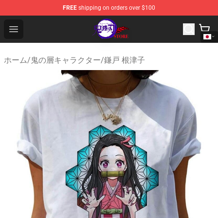
FREE
shipping on orders over $100
Kimetsu no Yaiba Store - Official Kimetsu no Yaiba Mer
Open menu
ホーム
/
鬼の層キャラクター
/
鎌戸 根津子