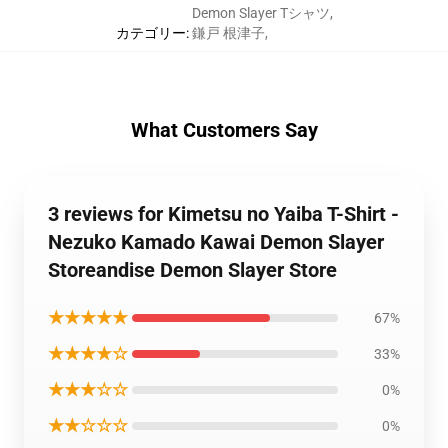
Demon Slayer Tシャツ
,
カテゴリー
:
鎌戸 根津子
,
What Customers Say
3 reviews for Kimetsu no Yaiba T-Shirt -
Nezuko Kamado Kawai Demon Slayer
Storeandise Demon Slayer Store
★★★★★
67%
★★★★☆
33%
★★★☆☆
0%
★★☆☆☆
0%