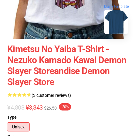
blank template
Kimetsu No Yaiba T-Shirt -
Nezuko Kamado Kawai Demon
Slayer Storeandise Demon
Slayer Store
(3 customer reviews)
¥4,803
¥3,843
-20%
$26.50
Type
Unisex