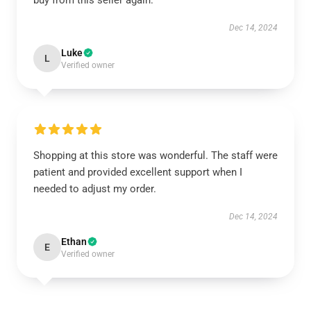
buy from this seller again.
Dec 14, 2024
Luke
L
Verified owner
Shopping at this store was wonderful. The staff were
patient and provided excellent support when I
needed to adjust my order.
Dec 14, 2024
Ethan
E
Verified owner