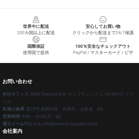
Footer
世界中に配送
安心してお買い物
200カ国以上に配送
クリックから配送まで24/7保護
国際保証
100％安全なチェックアウト
使用国で提供
PayPal / マスターカード / ビザ
お問い合わせ
本社オフィス
: 5450 Townsend St, サンフランシスコ, CA 94107, アメ
リカ
私達の倉庫
: 第25号 嘉興中路、兵庫市、山東省、CN
営業時間
: 9:00～18:00(月～金)
電子メール
問合せ先:info@kimetsu-noyaiba.store
会社案内