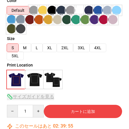
Color
Default
Size
S
M
L
XL
2XL
3XL
4XL
5XL
Print Location
サイズガイドを見る
Quantity
カートに追加
このセールはあと
02
:
39
:
54