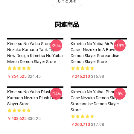
もっと見る
関連商品
Kimetsu No Yaiba Store -
Kimetsu No Yaiba AirPod
-20%
-19%
Nezuko Kamado Tank Top
Case - Nezuko In A Bowl
New Design Kimetsu No Yaiba
Demon Slayer Storeandise
Merch Demon Slayer Store
Demon Slayer Store
￥354,525
$24.45
￥246,210
$16.98
Kimetsu No Yaiba Plush- Cute
Kimetsu No Yaiba IPhone
-14%
-5%
Kamado Nezuko Plush Demon
Case Nezuko Demon Slayer
Slayer Store
Storeandise Demon Slayer
Store
￥438,625
$30.25
￥260,710
$17.98