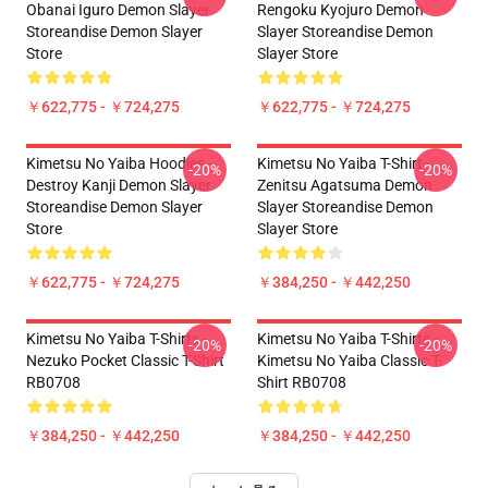
Obanai Iguro Demon Slayer
Rengoku Kyojuro Demon
Storeandise Demon Slayer
Slayer Storeandise Demon
Store
Slayer Store
￥622,775 - ￥724,275
￥622,775 - ￥724,275
Kimetsu No Yaiba Hoodies -
Kimetsu No Yaiba T-Shirt -
-20%
-20%
Destroy Kanji Demon Slayer
Zenitsu Agatsuma Demon
Storeandise Demon Slayer
Slayer Storeandise Demon
Store
Slayer Store
￥622,775 - ￥724,275
￥384,250 - ￥442,250
Kimetsu No Yaiba T-Shirts -
Kimetsu No Yaiba T-Shirts -
-20%
-20%
Nezuko Pocket Classic T-Shirt
Kimetsu No Yaiba Classic T-
RB0708
Shirt RB0708
￥384,250 - ￥442,250
￥384,250 - ￥442,250