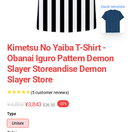
blank template
Kimetsu No Yaiba T-Shirt -
Obanai Iguro Pattern Demon
Slayer Storeandise Demon
Slayer Store
(5 customer reviews)
¥4,803
¥3,843
-20%
$26.50
Type
Unisex