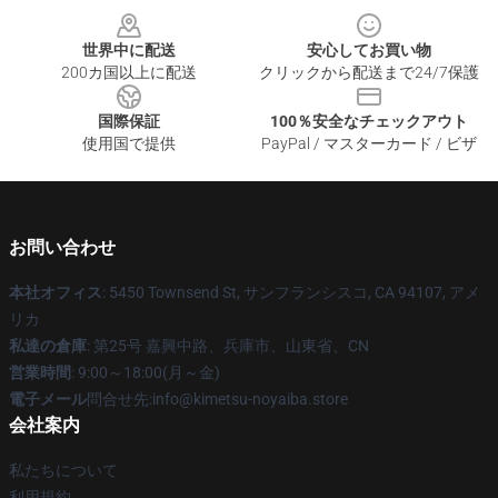
世界中に配送
安心してお買い物
200カ国以上に配送
クリックから配送まで24/7保護
国際保証
100％安全なチェックアウト
使用国で提供
PayPal / マスターカード / ビザ
お問い合わせ
本社オフィス
: 5450 Townsend St, サンフランシスコ, CA 94107, アメ
リカ
私達の倉庫
: 第25号 嘉興中路、兵庫市、山東省、CN
営業時間
: 9:00～18:00(月～金)
電子メール
問合せ先:info@kimetsu-noyaiba.store
会社案内
私たちについて
利用規約