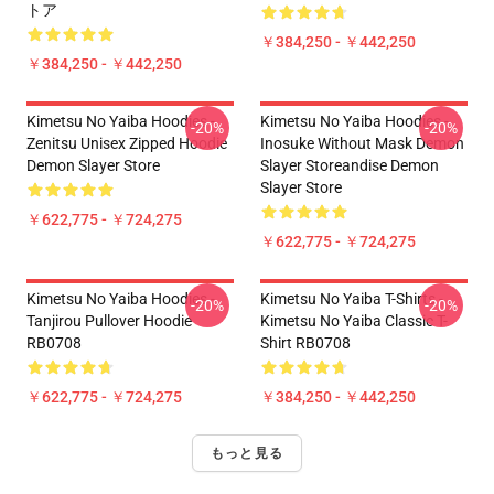
トア
￥384,250 - ￥442,250
￥384,250 - ￥442,250
Kimetsu No Yaiba Hoodies -
Kimetsu No Yaiba Hoodies -
-20%
-20%
Zenitsu Unisex Zipped Hoodie
Inosuke Without Mask Demon
Demon Slayer Store
Slayer Storeandise Demon
Slayer Store
￥622,775 - ￥724,275
￥622,775 - ￥724,275
Kimetsu No Yaiba Hoodies -
Kimetsu No Yaiba T-Shirts -
-20%
-20%
Tanjirou Pullover Hoodie
Kimetsu No Yaiba Classic T-
RB0708
Shirt RB0708
￥622,775 - ￥724,275
￥384,250 - ￥442,250
もっと見る