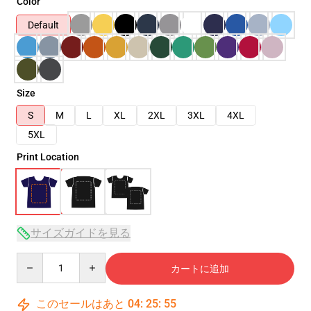
Color
Default
Size
S
M
L
XL
2XL
3XL
4XL
5XL
Print Location
サイズガイドを見る
Quantity
カートに追加
このセールはあと
04
:
25
:
54