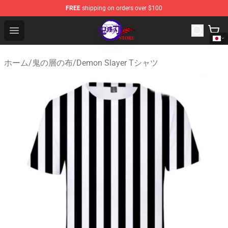
FREE
shipping on orders over $100
Kimetsu no Yaiba Store - Official Kimetsu no Yaiba Mer
Open menu
ホーム
/
鬼の層の布
/
Demon Slayer Tシャツ