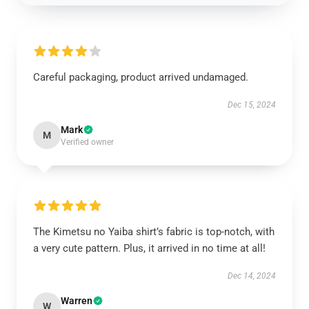
Careful packaging, product arrived undamaged.
Dec 15, 2024
Mark
M
Verified owner
The Kimetsu no Yaiba shirt’s fabric is top-notch, with
a very cute pattern. Plus, it arrived in no time at all!
Dec 14, 2024
Warren
W