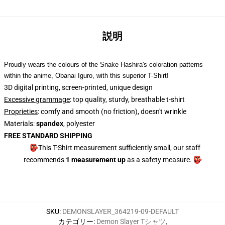
説明
Proudly wears the colours of the Snake Hashira's coloration patterns
within the anime, Obanai Iguro, with this superior T-Shirt!
3D digital printing, screen-printed, unique design
Excessive grammage
: top quality, sturdy, breathable t-shirt
Proprieties
: comfy and smooth (no friction), doesn't wrinkle
Materials:
spandex
, polyester
FREE STANDARD SHIPPING
👺This T-Shirt measurement sufficiently small, our staff
recommends
1 measurement up
as a safety measure. 👺
SKU
:
DEMONSLAYER_364219-09-DEFAULT
カテゴリー
:
Demon Slayer Tシャツ
,