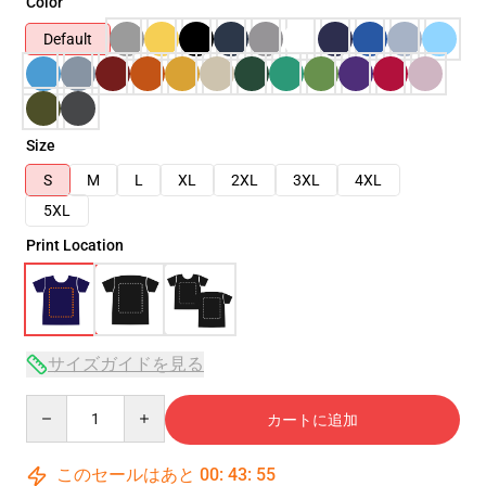
Color
Default
Size
S
M
L
XL
2XL
3XL
4XL
5XL
Print Location
サイズガイドを見る
Quantity
カートに追加
このセールはあと
00
:
43
:
54