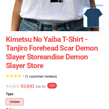
blank template
Kimetsu No Yaiba T-Shirt -
Tanjiro Forehead Scar Demon
Slayer Storeandise Demon
Slayer Store
(1 customer reviews)
¥4,803
¥3,843
-20%
$26.50
Type
Unisex