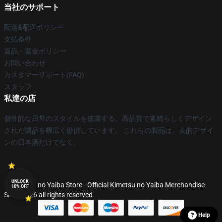
当社のサポート
配送&配送ポリシー
支払条件
返品・返金ポリシー
お問い合わせ
カスタマーサポート(FAQ)
スタッフ
私達の店
個性的な日常のスタイルを披露する、高品質で素晴らしくデザイン
された製品を幅広く提供しています。 これらの製品は、美的デザイ
ンの日本酒だけでなく、
UNLOCK
© Kimetsu no Yaiba Store - Official Kimetsu no Yaiba Merchandise
10% OFF
Shop 2026 all rights reserved
Help