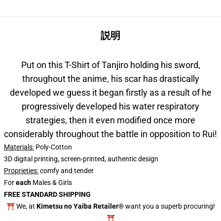
説明
Put on this T-Shirt of Tanjiro holding his sword,
throughout the anime, his scar has drastically
developed we guess it began firstly
as a result of he
progressively developed his water respiratory
strategies, then it even modified once more
considerably throughout the battle in opposition to Rui!
Materials:
Poly-Cotton
3D digital printing, screen-printed, authentic design
Proprieties
:
comfy and tender
For
each
Males & Girls
FREE STANDARD SHIPPING
⛩️ We, at
Kimetsu no Yaiba Retailer®
want you a superb procuring!
⛩️