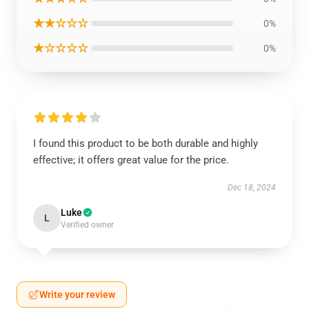
★★☆☆☆
0%
★☆☆☆☆
0%
I found this product to be both durable and highly
effective; it offers great value for the price.
Dec 18, 2024
Luke
L
Verified owner
Write your review