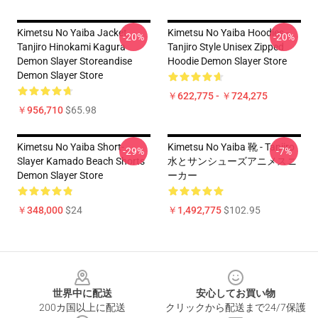
Kimetsu No Yaiba Jacket
Kimetsu No Yaiba Hoodies -
-20%
-20%
Tanjiro Hinokami Kagura
Tanjiro Style Unisex Zipped
Demon Slayer Storeandise
Hoodie Demon Slayer Store
Demon Slayer Store
￥622,775 - ￥724,275
￥956,710
$65.98
Kimetsu No Yaiba Short-
Kimetsu No Yaiba 靴 - Tanjiro
-29%
-7%
Slayer Kamado Beach Shorts
水とサンシューズアニメスニ
Demon Slayer Store
ーカー
￥348,000
$24
￥1,492,775
$102.95
Footer
世界中に配送
安心してお買い物
200カ国以上に配送
クリックから配送まで24/7保護