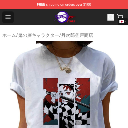
FREE
shipping on orders over $100
Kimetsu no Yaiba Store - Official Kimetsu no Yaiba Mer
Open menu
ホーム
/
鬼の層キャラクター
/
丹次郎釜戸商店