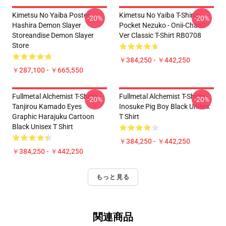
Kimetsu No Yaiba Poster
Kimetsu No Yaiba T-Shirts -
-20%
-20%
Hashira Demon Slayer
Pocket Nezuko - Onii-Chan?
Storeandise Demon Slayer
Ver Classic T-Shirt RB0708
Store
￥384,250 - ￥442,250
￥287,100 - ￥665,550
Fullmetal Alchemist T-Shirts -
Fullmetal Alchemist T-Shirts -
-20%
-20%
Tanjirou Kamado Eyes
Inosuke Pig Boy Black Unisex
Graphic Harajuku Cartoon
T Shirt
Black Unisex T Shirt
￥384,250 - ￥442,250
￥384,250 - ￥442,250
もっと見る
関連商品