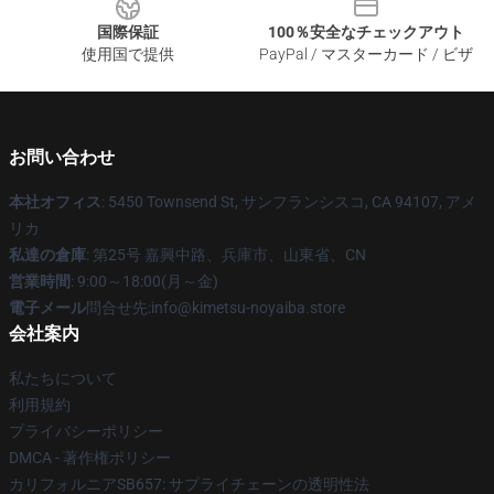
国際保証
100％安全なチェックアウト
使用国で提供
PayPal / マスターカード / ビザ
お問い合わせ
本社オフィス
: 5450 Townsend St, サンフランシスコ, CA 94107, アメ
リカ
私達の倉庫
: 第25号 嘉興中路、兵庫市、山東省、CN
営業時間
: 9:00～18:00(月～金)
電子メール
問合せ先:info@kimetsu-noyaiba.store
会社案内
私たちについて
利用規約
プライバシーポリシー
DMCA - 著作権ポリシー
カリフォルニアSB657: サプライチェーンの透明性法