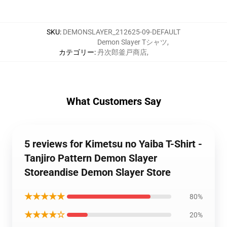
SKU
:
DEMONSLAYER_212625-09-DEFAULT
Demon Slayer Tシャツ
,
カテゴリー
:
丹次郎釜戸商店
,
What Customers Say
5 reviews for Kimetsu no Yaiba T-Shirt -
Tanjiro Pattern Demon Slayer
Storeandise Demon Slayer Store
★★★★★
80%
★★★★☆
20%