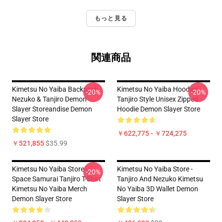
もっと見る
関連商品
Kimetsu No Yaiba Backpack -
Kimetsu No Yaiba Hoodies -
-20%
-20%
Nezuko & Tanjiro Demon
Tanjiro Style Unisex Zipped
Slayer Storeandise Demon
Hoodie Demon Slayer Store
Slayer Store
￥622,775 - ￥724,275
￥521,855
$35.99
Kimetsu No Yaiba Store -
Kimetsu No Yaiba Store -
-20%
Space Samurai Tanjiro T-Shirt
Tanjiro And Nezuko Kimetsu
Kimetsu No Yaiba Merch
No Yaiba 3D Wallet Demon
Demon Slayer Store
Slayer Store