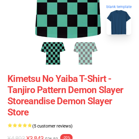
blank template
Kimetsu No Yaiba T-Shirt -
Tanjiro Pattern Demon Slayer
Storeandise Demon Slayer
Store
(5 customer reviews)
¥4,803
¥3,843
-20%