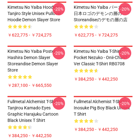
Kimetsu No Yaiba Hoodies -
Kimetsu No Yaiba パーカー -
-20%
-20%
Tanjiro Style Unisex Pullover
日本ロゴのデモンの層の
Hoodie Demon Slayer Store
Storeandiseのデモの層の店
￥622,775 - ￥724,275
￥622,775 - ￥724,275
Kimetsu No Yaiba Poster
Kimetsu No Yaiba T-Shirts -
-20%
-20%
Hashira Demon Slayer
Pocket Nezuko - Onii-Chan?
Storeandise Demon Slayer
Ver Classic T-Shirt RB0708
Store
￥384,250 - ￥442,250
￥287,100 - ￥665,550
Fullmetal Alchemist T-Shirts -
Fullmetal Alchemist T-Shirts -
-20%
-20%
Tanjirou Kamado Eyes
Inosuke Pig Boy Black Unisex
Graphic Harajuku Cartoon
T Shirt
Black Unisex T Shirt
￥384,250 - ￥442,250
￥384,250 - ￥442,250