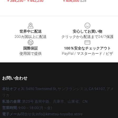
￥384,250 - ￥442,250
￥406,000
$28
Footer
世界中に配送
安心してお買い物
200カ国以上に配送
クリックから配送まで24/7保護
国際保証
100％安全なチェックアウト
使用国で提供
PayPal / マスターカード / ビザ
お問い合わせ
本社オフィス
: 5450 Townsend St, サンフランシスコ, CA 94107, アメ
リカ
私達の倉庫
: 第25号 嘉興中路、兵庫市、山東省、CN
営業時間
: 9:00～18:00(月～金)
電子メール
問合せ先:info@kimetsu-noyaiba.store