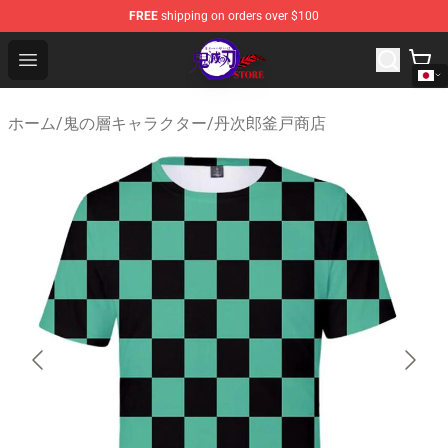
FREE
shipping on orders over $100
Kimetsu no Yaiba Store - Official Kimetsu no Yaiba Mer
Open menu
ホーム
/
鬼の層キャラクター
/
丹次郎釜戸商店