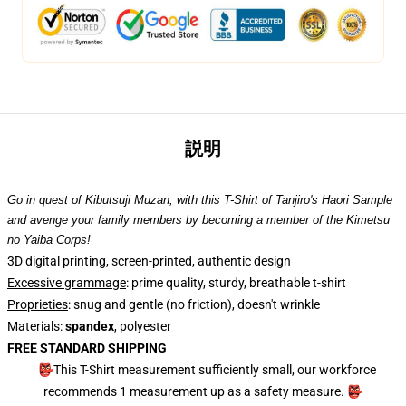
説明
Go in quest of Kibutsuji Muzan, with this T-Shirt of Tanjiro's Haori Sample
and avenge your family members by becoming a member of the Kimetsu
no Yaiba Corps!
3D digital printing, screen-printed, authentic design
Excessive grammage
: prime quality, sturdy, breathable t-shirt
Proprieties
: snug and gentle (no friction), doesn't wrinkle
Materials:
spandex
, polyester
FREE STANDARD SHIPPING
👺This T-Shirt measurement sufficiently small, our workforce
recommends 1 measurement up as a safety measure. 👺