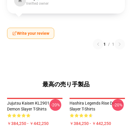
H
Verified owner
Write your review
1
/
1
最高の売り手製品
Jujutsu Kaisen KL2901
Hashira Legends Rise Demon
-20%
-20%
Demon Slayer T-Shirts
Slayer T-Shirts
￥384,250 - ￥442,250
￥384,250 - ￥442,250