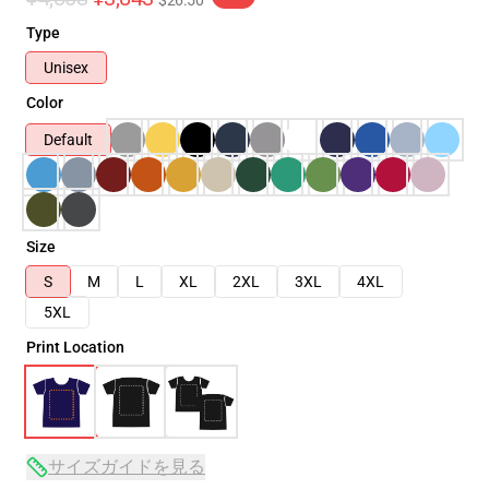
$26.50
Type
Unisex
Color
Default
Size
S
M
L
XL
2XL
3XL
4XL
5XL
Print Location
サイズガイドを見る