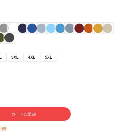
L
3XL
4XL
5XL
カートに追加
:
54