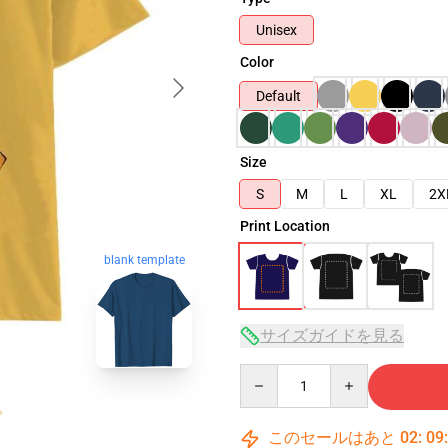
Unisex
Color
Default
Size
S
M
L
XL
2X
Print Location
blank template
サイズガイドを見る
Quantity
このセールはあと
02
:
09