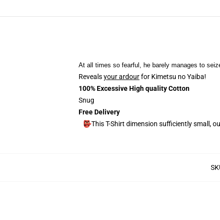
At all times so fearful, he barely manages to seiz
Reveals
your ardour
for Kimetsu no Yaiba!
100% Excessive High quality Cotton
Snug
Free Delivery
👺This T-Shirt dimension sufficiently small,
SK