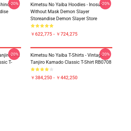
-20%
-20%
Shinobu
Kimetsu No Yaiba Hoodies - Inosuke
dise
Without Mask Demon Slayer
Storeandise Demon Slayer Store
￥622,775 - ￥724,275
-20%
-20%
anjiro And
Kimetsu No Yaiba T-Shirts - Vintage
sic T-
Tanjiro Kamado Classic T-Shirt RB0708
￥384,250 - ￥442,250