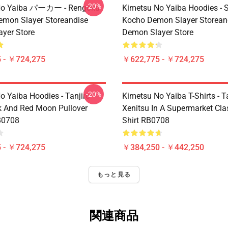
-20%
No Yaiba パーカー - Rengoku
Kimetsu No Yaiba Hoodies - 
emon Slayer Storeandise
Kocho Demon Slayer Storean
yer Store
Demon Slayer Store
 - ￥724,275
￥622,775 - ￥724,275
-20%
o Yaiba Hoodies - Tanjiro
Kimetsu No Yaiba T-Shirts - T
 And Red Moon Pullover
Xenitsu In A Supermarket Clas
B0708
Shirt RB0708
 - ￥724,275
￥384,250 - ￥442,250
もっと見る
関連商品