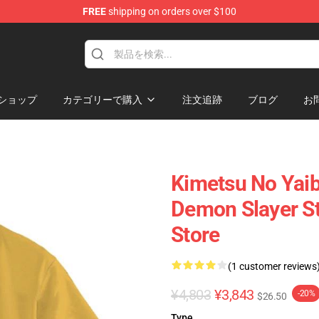
FREE
shipping on orders over $100
erchandise Shop
ショップ
カテゴリーで購入
注文追跡
ブログ
お
Kimetsu No Yaib
Demon Slayer S
Store
(1 customer reviews
¥4,803
¥3,843
-20%
$26.50
Type