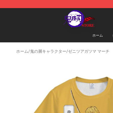
Kimetsu no Yaiba Store - Official Kimetsu no Yaiba M
ホーム
ホーム
/
鬼の層キャラクター
/
ゼニツアガツマ マーチ