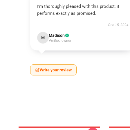
I’m thoroughly pleased with this product; it
performs exactly as promised.
Dec 15, 2024
Madison
M
Verified owner
Write your review