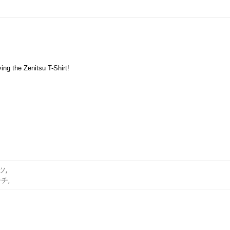
ing the Zenitsu T-Shirt!
ャツ
,
ーチ
,