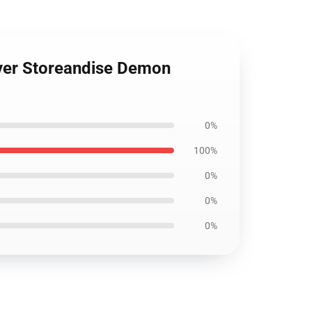
ayer Storeandise Demon
0%
100%
0%
0%
0%