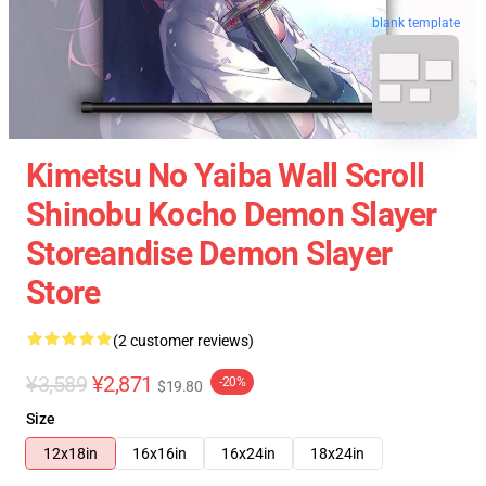
blank template
Kimetsu No Yaiba Wall Scroll
Shinobu Kocho Demon Slayer
Storeandise Demon Slayer
Store
(2 customer reviews)
¥3,589
¥2,871
-20%
$19.80
Size
12x18in
16x16in
16x24in
18x24in