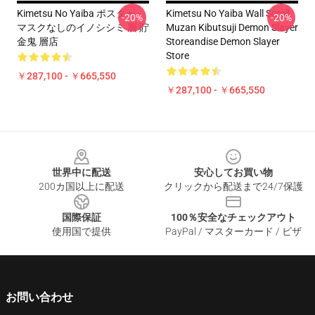
Kimetsu No Yaiba ポスター -
Kimetsu No Yaiba Wall Scroll
-20%
-20%
マスクなしのイノシシミ 層 貯
Muzan Kibutsuji Demon Slayer
金鬼 層店
Storeandise Demon Slayer
Store
￥287,100 - ￥665,550
￥287,100 - ￥665,550
Footer
世界中に配送
安心してお買い物
200カ国以上に配送
クリックから配送まで24/7保護
国際保証
100％安全なチェックアウト
使用国で提供
PayPal / マスターカード / ビザ
お問い合わせ