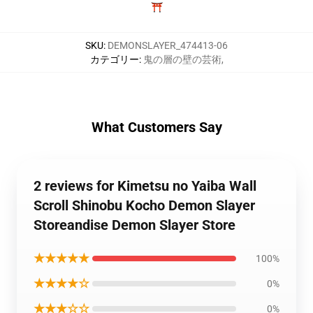
⛩️
SKU
:
DEMONSLAYER_474413-06
カテゴリー
:
鬼の層の壁の芸術
,
What Customers Say
2 reviews for Kimetsu no Yaiba Wall
Scroll Shinobu Kocho Demon Slayer
Storeandise Demon Slayer Store
★★★★★
100%
★★★★☆
0%
★★★☆☆
0%