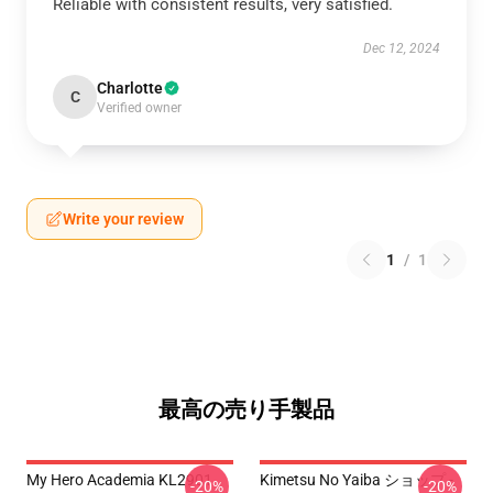
Reliable with consistent results, very satisfied.
Dec 12, 2024
Charlotte
C
Verified owner
Write your review
1
/
1
最高の売り手製品
My Hero Academia KL2901
Kimetsu No Yaiba ショップ -
-20%
-20%