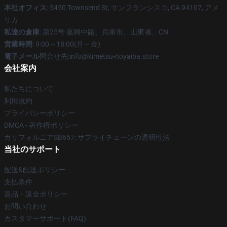
本社オフィス
: 5450 Townsend St, サンフランシスコ, CA 94107, アメ
リカ
私達の倉庫
: 第25号 嘉興中路、兵庫市、山東省、CN
営業時間
: 9:00～18:00(月～金)
電子メール
問合せ先:info@kimetsu-noyaiba.store
会社案内
私たちについて
利用規約
プライバシーポリシー
DMCA - 著作権ポリシー
カリフォルニアSB657: サプライチェーンの透明性法
当社のサポート
配送&配送ポリシー
支払条件
返品・返金ポリシー
お問い合わせ
カスタマーサポート(FAQ)