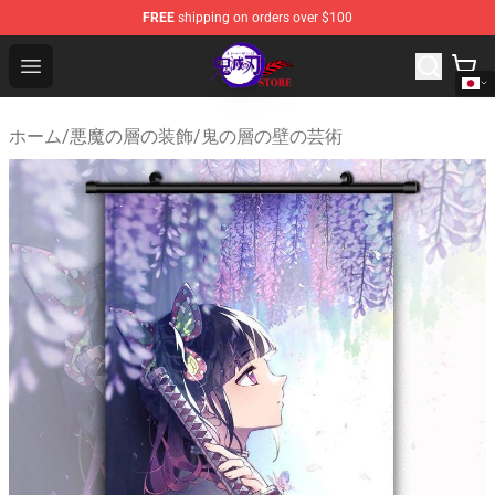
FREE
shipping on orders over $100
Kimetsu no Yaiba Store - Official Kimetsu no Yaiba Mer
Open menu
ホーム
/
悪魔の層の装飾
/
鬼の層の壁の芸術