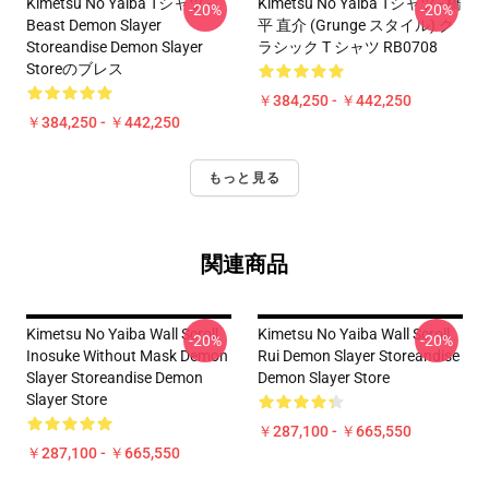
Kimetsu No Yaiba Tシャツ -
Kimetsu No Yaiba Tシャツ - 橋
-20%
-20%
Beast Demon Slayer
平 直介 (Grunge スタイル) ク
Storeandise Demon Slayer
ラシック T シャツ RB0708
Storeのブレス
￥384,250 - ￥442,250
￥384,250 - ￥442,250
もっと見る
関連商品
Kimetsu No Yaiba Wall Scroll
Kimetsu No Yaiba Wall Scroll
-20%
-20%
Inosuke Without Mask Demon
Rui Demon Slayer Storeandise
Slayer Storeandise Demon
Demon Slayer Store
Slayer Store
￥287,100 - ￥665,550
￥287,100 - ￥665,550