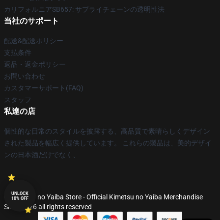
カリフォルニアSB657: サプライチェーンの透明性法
当社のサポート
配送&配送ポリシー
支払条件
返品・返金ポリシー
お問い合わせ
カスタマーサポート(FAQ)
スタッフ
私達の店
個性的な日常のスタイルを披露する、高品質で素晴らしくデザイン
された製品を幅広く提供しています。 これらの製品は、美的デザイ
ンの日本酒だけでなく、
UNLOCK
© Kimetsu no Yaiba Store - Official Kimetsu no Yaiba Merchandise
10% OFF
Shop 2026 all rights reserved