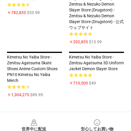
Zenitsu & Nezuko Demon
Slayer Store (Drugstore) -
￥782,855
$53.99
Zenitsu & Nezuko Demon
Slayer Store (Drugstore) - 公式
ウェブサイト
￥202,855
$13.99
Kimetsu No Yaiba Store -
Kimetsu No Yaiba Store -
Zenitsu Agatsuma Skate
Zenitsu Agatsuma 3D Uniform
Shoes Anime Custom Shoes
Jacket Demon Slayer Store
PN10 Kimetsu No Yaiba
Merch
￥710,500
$49
￥1,304,275
$89.95
Footer
世界中に配送
安心してお買い物