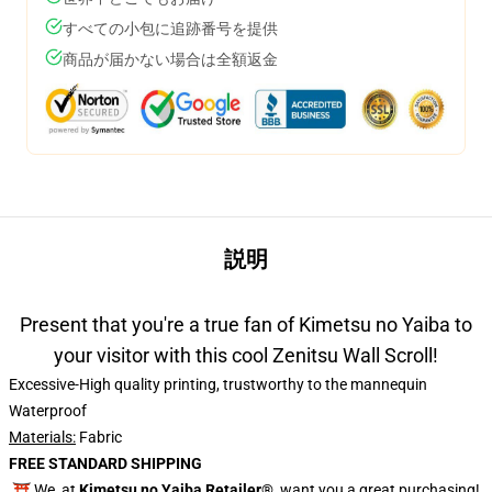
すべての小包に追跡番号を提供
商品が届かない場合は全額返金
説明
Present that you're a true fan of Kimetsu no Yaiba to
your visitor with this cool Zenitsu Wall Scroll!
Excessive-High quality printing, trustworthy to the mannequin
Waterproof
Materials:
Fabric
FREE STANDARD SHIPPING
⛩️ We, at
Kimetsu no Yaiba Retailer®
, want you a great purchasing!