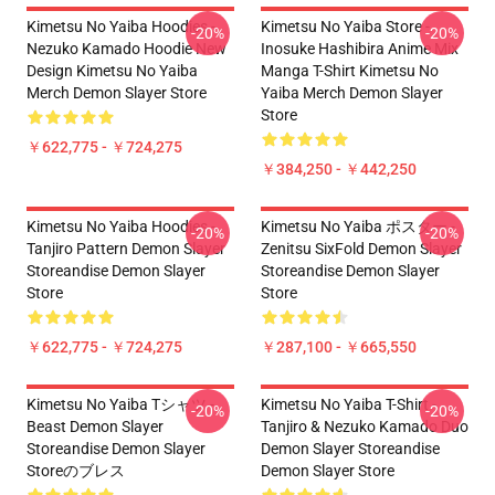
Kimetsu No Yaiba Hoodies -
Kimetsu No Yaiba Store -
-20%
-20%
Nezuko Kamado Hoodie New
Inosuke Hashibira Anime Mix
Design Kimetsu No Yaiba
Manga T-Shirt Kimetsu No
Merch Demon Slayer Store
Yaiba Merch Demon Slayer
Store
￥622,775 - ￥724,275
￥384,250 - ￥442,250
Kimetsu No Yaiba Hoodies -
Kimetsu No Yaiba ポスター -
-20%
-20%
Tanjiro Pattern Demon Slayer
Zenitsu SixFold Demon Slayer
Storeandise Demon Slayer
Storeandise Demon Slayer
Store
Store
￥622,775 - ￥724,275
￥287,100 - ￥665,550
Kimetsu No Yaiba Tシャツ -
Kimetsu No Yaiba T-Shirt -
-20%
-20%
Beast Demon Slayer
Tanjiro & Nezuko Kamado Duo
Storeandise Demon Slayer
Demon Slayer Storeandise
Storeのブレス
Demon Slayer Store