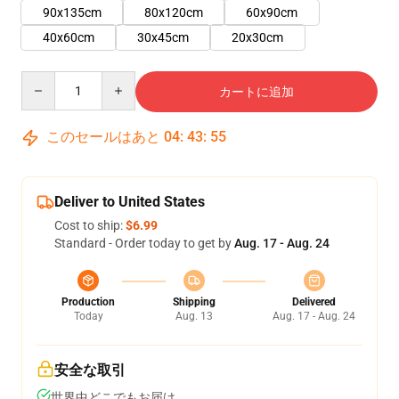
90x135cm
80x120cm
60x90cm
40x60cm
30x45cm
20x30cm
Quantity
カートに追加
このセールはあと
04
:
43
:
54
Deliver to United States
Cost to ship:
$6.99
Standard - Order today to get by
Aug. 17 - Aug. 24
Production
Shipping
Delivered
Today
Aug. 13
Aug. 17 - Aug. 24
安全な取引
世界中どこでもお届け