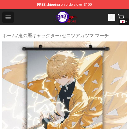
FREE
shipping on orders over $100
Kimetsu no Yaiba Store - Official Kimetsu no Yaiba Mer
Open menu
ホーム
/
鬼の層キャラクター
/
ゼニツアガツマ マーチ