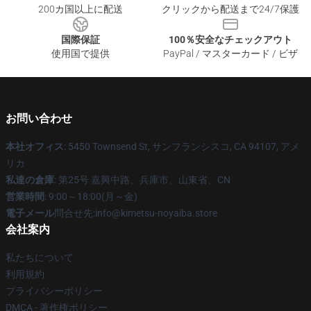
200カ国以上に配送
クリックから配送まで24/7保護
国際保証
100％安全なチェックアウト
使用国で提供
PayPal / マスターカード / ビザ
お問い合わせ
本社オフィス
: 5450 Townsend St, サンフランシスコ, CA 94107, アメ
リカ
私達の倉庫
: 第25号 嘉興中路、兵庫市、山東省、CN
営業時間
: 9:00～18:00(月～金)
電子メール
問合せ先:info@kimetsu-noyaiba.store
会社案内
私たちについて
利用規約
プライバシーポリシー
DMCA - 著作権ポリシー