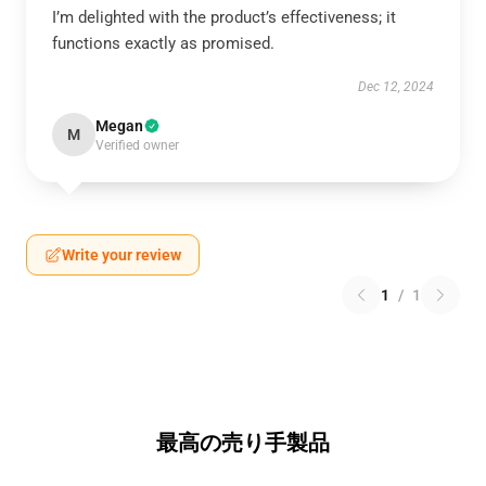
I’m delighted with the product’s effectiveness; it
functions exactly as promised.
Dec 12, 2024
Megan
M
Verified owner
Write your review
1
/
1
最高の売り手製品