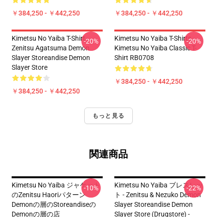
￥384,250 - ￥442,250
￥384,250 - ￥442,250
Kimetsu No Yaiba T-Shirt -
Kimetsu No Yaiba T-Shirts -
-20%
-20%
Zenitsu Agatsuma Demon
Kimetsu No Yaiba Classic T-
Slayer Storeandise Demon
Shirt RB0708
Slayer Store
￥384,250 - ￥442,250
￥384,250 - ￥442,250
もっと見る
関連商品
Kimetsu No Yaiba ジャケット
Kimetsu No Yaiba ブレスレッ
-10%
-22%
のZenitsu Haoriパターン
ト - Zenitsu & Nezuko Demon
Demonの層のstoreandiseの
Slayer Storeandise Demon
Demonの層の店
Slayer Store (Drugstore) -