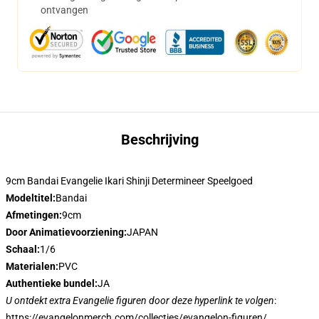
ontvangen
Beschrijving
9cm Bandai Evangelie Ikari Shinji Determineer Speelgoed
Modeltitel:
Bandai
Afmetingen:
9cm
Door Animatievoorziening:
JAPAN
Schaal:
1/6
Materialen:
PVC
Authentieke bundel:
JA
U ontdekt extra Evangelie figuren door deze hyperlink te volgen
:
https://evangelonmerch.com/collecties/evangelon-figuren/