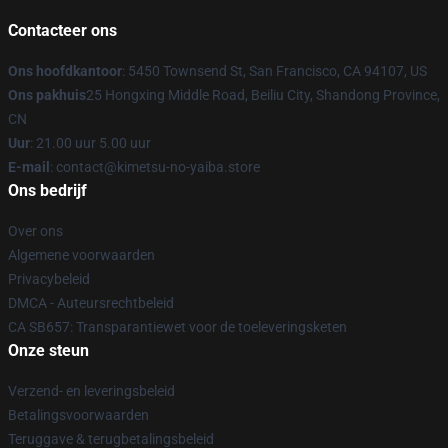
Contacteer ons
Ons hoofdkantoor
: 5450 Townsend St, San Francisco, CA 94107, US
Ons pakhuis
25 Hongxing Middle Road, Beiliu City, Shandong Province,
CN
Uur
: 21.00 uur 5.00 uur
E-mail
: contact@kimetsu-no-yaiba.store
Ons bedrijf
Over ons
Algemene voorwaarden
Privacybeleid
DMCA - Auteursrechtbeleid
CA SB657: Transparantiewet voor de toeleveringsketen
Onze steun
Verzend- en leveringsbeleid
Betalingsvoorwaarden
Teruggave & terugbetalingsbeleid