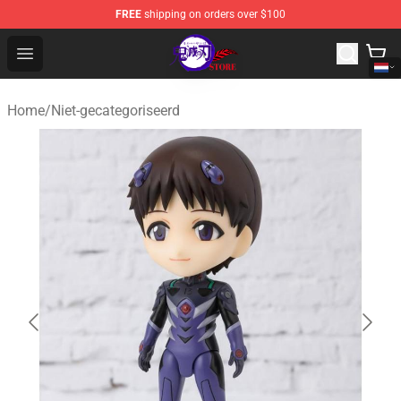
FREE
shipping on orders over $100
Kimetsu no Yaiba Store - Official Kimetsu no Yaiba Mer
Open menu
Home
/
Niet-gecategoriseerd