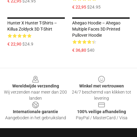
€ 22,95
$24.95
€ 22,95
$24.95
Hunter X Hunter T-Shirts –
Ahegao Hoodie – Ahegao
Killua Zoldyck 3D T-Shirt
Multiple Faces 3D Printed
Pullover Hoodie
€ 22,90
$24.9
€ 36,80
$40
Footer
Wereldwijde verzending
Winkel met vertrouwen
Wij verzenden naar meer dan 200
24/7 beschermd van klikken tot
landen
levering
Internationale garantie
100% veilige afhandeling
Aangeboden in het gebruiksland
PayPal / MasterCard / Visa