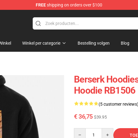
FREE
shipping on orders over $100
erchandise Shop
Winkel
Winkel per categorie
Bestelling volgen
Blog
Berserk Hoodies
Hoodie RB1506
(5 customer reviews
€ 36,75
$39.95
Quantity
TOE