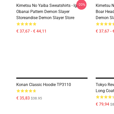
-20%
Kimetsu No Yaiba Sweatshirts - Iguro
Kimetsu N
Obanai Pattern Demon Slayer
Boar Head
Storeandise Demon Slayer Store
Demon Sla
€ 37,67 - € 44,11
€ 37,67 - 
Konan Classic Hoodie TP3110
Tokyo Rev
Long Coat 
€ 35,83
$38.95
€ 79,94
$8