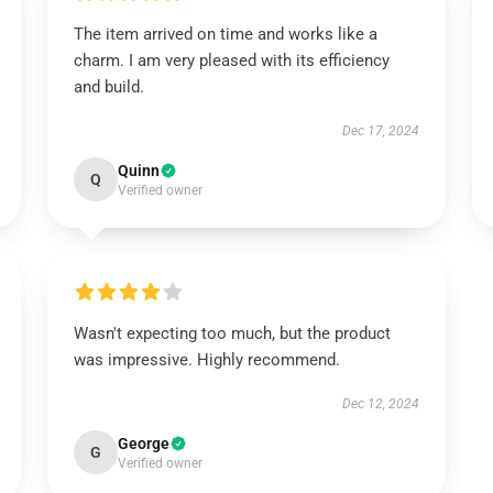
The item arrived on time and works like a
charm. I am very pleased with its efficiency
and build.
Dec 17, 2024
Quinn
Q
Verified owner
Wasn't expecting too much, but the product
was impressive. Highly recommend.
Dec 12, 2024
George
G
Verified owner