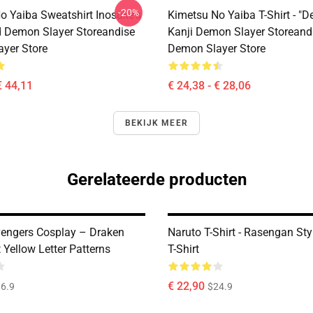
-20%
o Yaiba Sweatshirt Inosuke's
Kimetsu No Yaiba T-Shirt - "D
 Demon Slayer Storeandise
Kanji Demon Slayer Storeand
yer Store
Demon Slayer Store
€ 44,11
€ 24,38 - € 28,06
BEKIJK MEER
Gerelateerde producten
engers Cosplay – Draken
Naruto T-Shirt - Rasengan Sty
Yellow Letter Patterns
T-Shirt
€ 22,90
6.9
$24.9