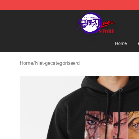
Kimetsu no Yaiba Store - Official Kimetsu no Yaiba M
Home
Home
/
Niet-gecategoriseerd