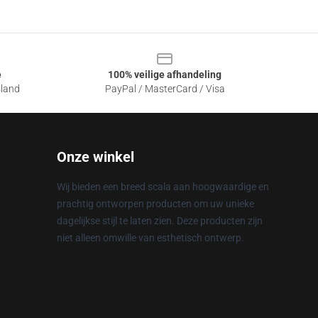
e
100% veilige afhandeling
sland
PayPal / MasterCard / Visa
Onze winkel
Wij bieden een breed scala aan hoogwaardige en
prachtig ontworpen producten om uw unieke
dagelijkse stijl te laten zien. Deze producten zijn
niet alleen omwille van esthetisch ontwerp.