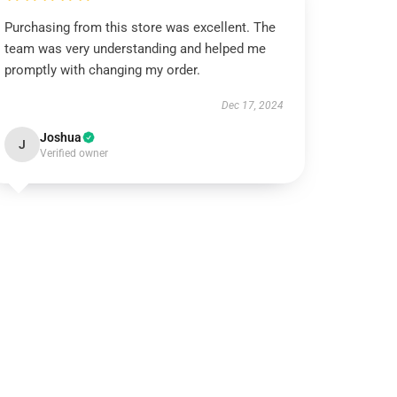
Purchasing from this store was excellent. The
team was very understanding and helped me
promptly with changing my order.
Dec 17, 2024
Joshua
J
Verified owner