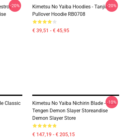
-20%
-20%
estroy"
Kimetsu No Yaiba Hoodies - Tanjiro
ise
Pullover Hoodie RB0708
€ 39,51 - € 45,95
-10%
le Classic
Kimetsu No Yaiba Nichirin Blade - Uzui
Tengen Demon Slayer Storeandise
Demon Slayer Store
€ 147,19 - € 205,15