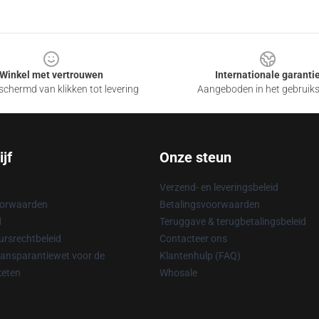
Winkel met vertrouwen
Internationale garanti
chermd van klikken tot levering
Aangeboden in het gebruik
jf
Onze steun
Verzend- en leveringsbeleid
oorwaarden
Betalingsvoorwaarden
d
Teruggave & terugbetalingsbeleid
rsrechtbeleid
Contacteer ons
ransparantiewet voor de
Klantenhulp (FAQ)
keten
Whosale