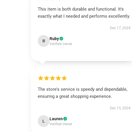
This item is both durable and functional. It’s
exactly what I needed and performs excellently.
Dec 17, 2024
Ruby
R
Verified owner
The store's service is speedy and dependable,
ensuring a great shopping experience.
Dec 15, 2024
Lauren
L
Verified owner