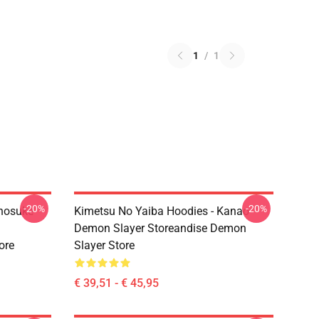
1
/
1
-20%
-20%
Inosuke
Kimetsu No Yaiba Hoodies - Kanao
Demon Slayer Storeandise Demon
ore
Slayer Store
€ 39,51 - € 45,95