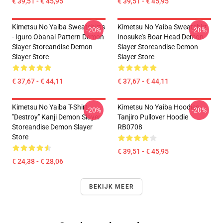
€ 39,51 - € 45,95
€ 39,51 - € 45,95
Kimetsu No Yaiba Sweatshirts
Kimetsu No Yaiba Sweatshirt
-20%
-20%
- Iguro Obanai Pattern Demon
Inosuke's Boar Head Demon
Slayer Storeandise Demon
Slayer Storeandise Demon
Slayer Store
Slayer Store
€ 37,67 - € 44,11
€ 37,67 - € 44,11
Kimetsu No Yaiba T-Shirt -
Kimetsu No Yaiba Hoodies -
-20%
-20%
"Destroy" Kanji Demon Slayer
Tanjiro Pullover Hoodie
Storeandise Demon Slayer
RB0708
Store
€ 39,51 - € 45,95
€ 24,38 - € 28,06
BEKIJK MEER