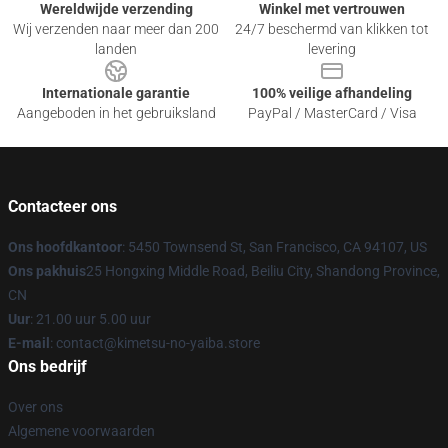
Wereldwijde verzending
Winkel met vertrouwen
Wij verzenden naar meer dan 200
24/7 beschermd van klikken tot
landen
levering
Internationale garantie
100% veilige afhandeling
Aangeboden in het gebruiksland
PayPal / MasterCard / Visa
Contacteer ons
Ons hoofdkantoor
: 5450 Townsend St, San Francisco, CA 94107, US
Ons pakhuis
25 Hongxing Middle Road, Beiliu City, Shandong Province,
CN
Uur
: 21.00 uur 5.00 uur
E-mail
: contact@kimetsu-no-yaiba.store
Ons bedrijf
Over ons
Algemene voorwaarden