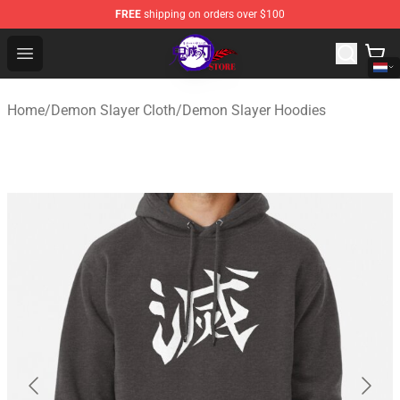
FREE
shipping on orders over $100
Kimetsu no Yaiba Store - Official Kimetsu no Yaiba Mer
Open menu
Home
/
Demon Slayer Cloth
/
Demon Slayer Hoodies