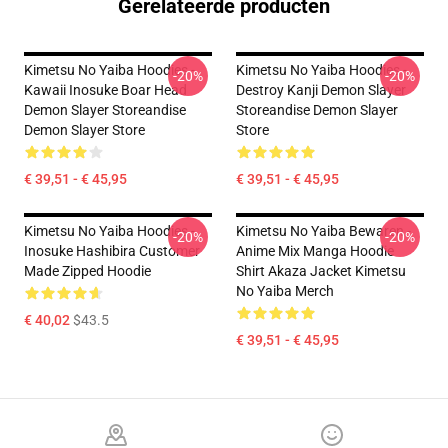
Gerelateerde producten
Kimetsu No Yaiba Hoodies -
Kimetsu No Yaiba Hoodies -
-20%
-20%
Kawaii Inosuke Boar Head
Destroy Kanji Demon Slayer
Demon Slayer Storeandise
Storeandise Demon Slayer
Demon Slayer Store
Store
€ 39,51 - € 45,95
€ 39,51 - € 45,95
Kimetsu No Yaiba Hoodies -
Kimetsu No Yaiba Bewaren -
-20%
-20%
Inosuke Hashibira Customer
Anime Mix Manga Hoodie
Made Zipped Hoodie
Shirt Akaza Jacket Kimetsu
No Yaiba Merch
€ 40,02
$43.5
€ 39,51 - € 45,95
Footer