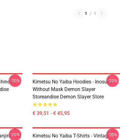
1
/
1
-20%
-20%
Shinobu
Kimetsu No Yaiba Hoodies - Inosuke
dise
Without Mask Demon Slayer
Storeandise Demon Slayer Store
€ 39,51 - € 45,95
-20%
-20%
anjiro And
Kimetsu No Yaiba T-Shirts - Vintage