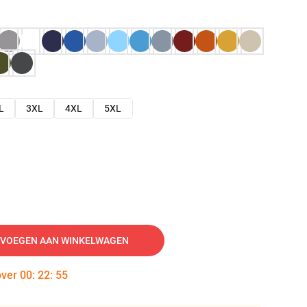
L
3XL
4XL
5XL
VOEGEN AAN WINKELWAGEN
over
00
:
22
:
54