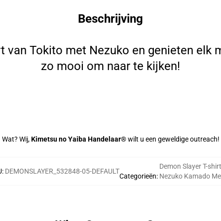
Beschrijving
rt van Tokito met Nezuko en genieten elk m
zo mooi om naar te kijken!
Wat? Wij,
Kimetsu no Yaiba Handelaar®
wilt u een geweldige outreach!
Demon Slayer T-shir
U
:
DEMONSLAYER_532848-05-DEFAULT
Categorieën
:
Nezuko Kamado Me