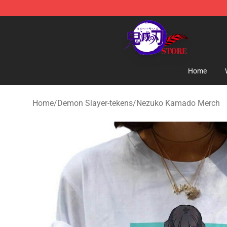
Kimetsu no Yaiba Store - Official Kimetsu no Yaiba M
Home
Home
/
Demon Slayer-tekens
/
Nezuko Kamado Merch