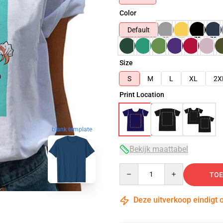
Color
Default
Size
S
M
L
XL
2X
Print Location
blank template
Bekijk maattabel
Quantity
TOE
Deze uitverkoop eindigt 