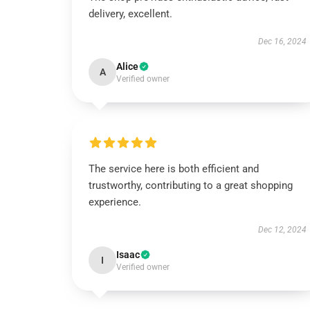
delivery, excellent.
Dec 16, 2024
Alice
A
Verified owner
The service here is both efficient and
trustworthy, contributing to a great shopping
experience.
Dec 12, 2024
Isaac
I
Verified owner