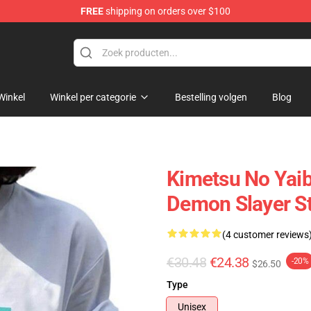
FREE
shipping on orders over $100
erchandise Shop
Winkel
Winkel per categorie
Bestelling volgen
Blog
Kimetsu No Yaib
Demon Slayer S
(4 customer reviews
€30.48
€24.38
-20%
$26.50
Type
Unisex