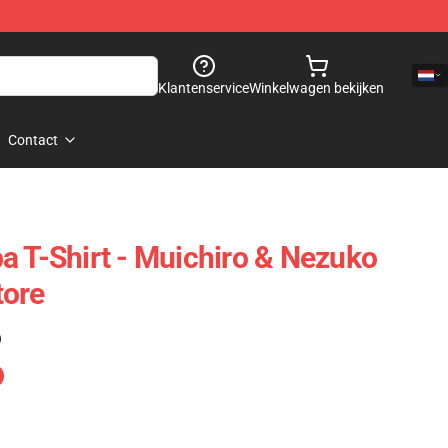
Klantenservice
Winkelwagen bekijken
Contact
a T-Shirt - Muichiro & Nezuko
tore
)