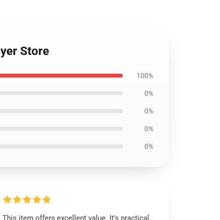
yer Store
100%
0%
0%
0%
0%
This item offers excellent value. It's practical,