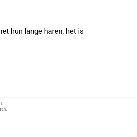
et hun lange haren, het is
ts
,
rch
,