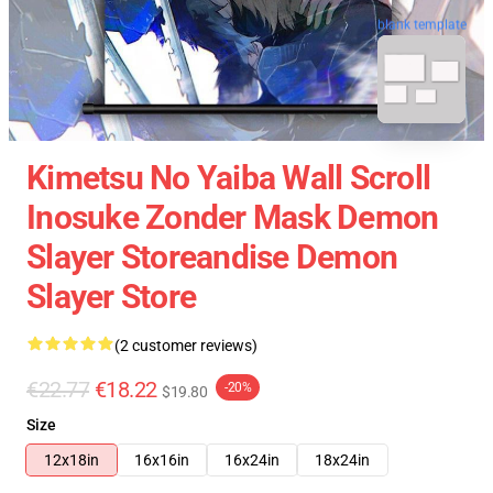
blank template
Kimetsu No Yaiba Wall Scroll
Inosuke Zonder Mask Demon
Slayer Storeandise Demon
Slayer Store
(2 customer reviews)
€22.77
€18.22
-20%
$19.80
Size
12x18in
16x16in
16x24in
18x24in