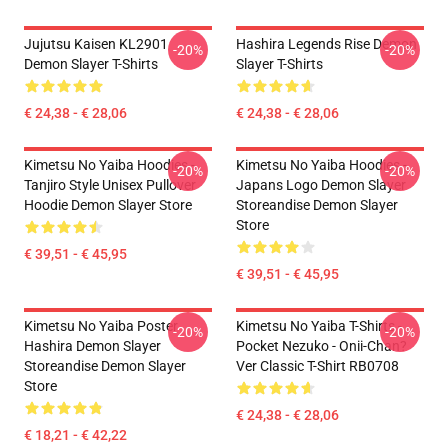
Jujutsu Kaisen KL2901
Hashira Legends Rise Demon
-20%
-20%
Demon Slayer T-Shirts
Slayer T-Shirts
€ 24,38 - € 28,06
€ 24,38 - € 28,06
Kimetsu No Yaiba Hoodies -
Kimetsu No Yaiba Hoodies -
-20%
-20%
Tanjiro Style Unisex Pullover
Japans Logo Demon Slayer
Hoodie Demon Slayer Store
Storeandise Demon Slayer
Store
€ 39,51 - € 45,95
€ 39,51 - € 45,95
Kimetsu No Yaiba Poster
Kimetsu No Yaiba T-Shirts -
-20%
-20%
Hashira Demon Slayer
Pocket Nezuko - Onii-Chan?
Storeandise Demon Slayer
Ver Classic T-Shirt RB0708
Store
€ 24,38 - € 28,06
€ 18,21 - € 42,22