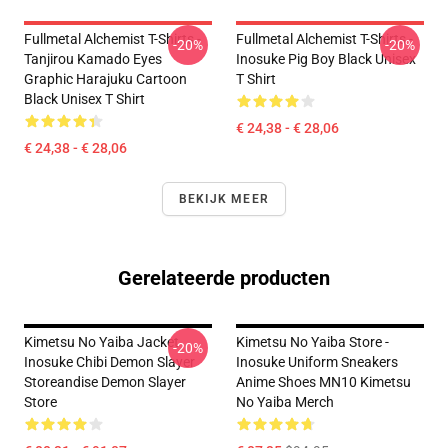
Fullmetal Alchemist T-Shirts -
Fullmetal Alchemist T-Shirts -
-20%
-20%
Tanjirou Kamado Eyes
Inosuke Pig Boy Black Unisex
Graphic Harajuku Cartoon
T Shirt
Black Unisex T Shirt
€ 24,38 - € 28,06
€ 24,38 - € 28,06
BEKIJK MEER
Gerelateerde producten
Kimetsu No Yaiba Jacket
Kimetsu No Yaiba Store -
-20%
Inosuke Chibi Demon Slayer
Inosuke Uniform Sneakers
Storeandise Demon Slayer
Anime Shoes MN10 Kimetsu
Store
No Yaiba Merch