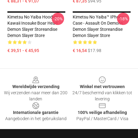
€ 88,31 - € 91,07
€ 87,35
$94.95
Kimetsu No Yaiba Hoodies -
Kimetsu No Yaiba™ IPhone
-20%
-18%
Kawaii Inosuke Boar Head
Case - Assault On Demons
Demon Slayer Storeandise
Demon Slayer Storeandise
Demon Slayer Store
Demon Slayer Store
€ 39,51 - € 45,95
€ 16,54
$17.98
Footer
Wereldwijde verzending
Winkel met vertrouwen
Wij verzenden naar meer dan 200
24/7 beschermd van klikken tot
landen
levering
Internationale garantie
100% veilige afhandeling
Aangeboden in het gebruiksland
PayPal / MasterCard / Visa