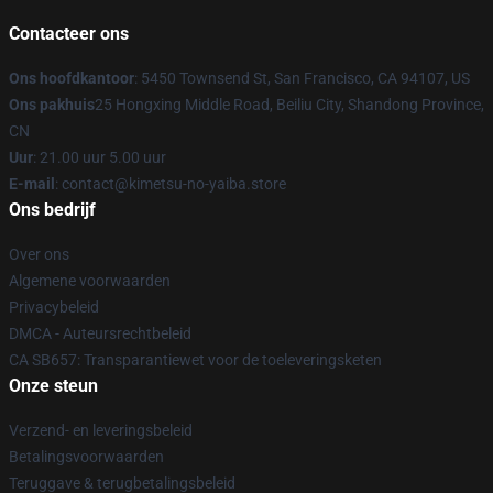
Contacteer ons
Ons hoofdkantoor
: 5450 Townsend St, San Francisco, CA 94107, US
Ons pakhuis
25 Hongxing Middle Road, Beiliu City, Shandong Province,
CN
Uur
: 21.00 uur 5.00 uur
E-mail
: contact@kimetsu-no-yaiba.store
Ons bedrijf
Over ons
Algemene voorwaarden
Privacybeleid
DMCA - Auteursrechtbeleid
CA SB657: Transparantiewet voor de toeleveringsketen
Onze steun
Verzend- en leveringsbeleid
Betalingsvoorwaarden
Teruggave & terugbetalingsbeleid