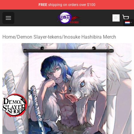
FREE
shipping on orders over $100
Kimetsu no Yaiba Store - Official Kimetsu no Yaiba Mer
Open menu
Home
/
Demon Slayer-tekens
/
Inosuke Hashibira Merch