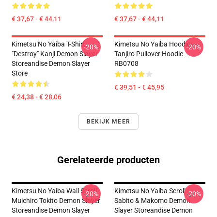
€ 37,67 - € 44,11
€ 37,67 - € 44,11
Kimetsu No Yaiba T-Shirt -
Kimetsu No Yaiba Hoodies -
-20%
-20%
"Destroy" Kanji Demon Slayer
Tanjiro Pullover Hoodie
Storeandise Demon Slayer
RB0708
Store
€ 39,51 - € 45,95
€ 24,38 - € 28,06
BEKIJK MEER
Gerelateerde producten
Kimetsu No Yaiba Wall Scroll
Kimetsu No Yaiba Scroll
-20%
-20%
Muichiro Tokito Demon Slayer
Sabito & Makomo Demon
Storeandise Demon Slayer
Slayer Storeandise Demon