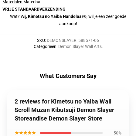
Materialen:
Materiaal
VRIJE STANDAARDVERZENDING
Wat? Wij,
Kimetsu no Yaiba Handelaar®
, wil je een zeer goede
aankoop!
SKU
:
DEMONSLAYER_588571-06
Categorieën
:
Demon Slayer Wall Arts
,
What Customers Say
2 reviews for Kimetsu no Yaiba Wall
Scroll Muzan Kibutsuji Demon Slayer
Storeandise Demon Slayer Store
★★★★★
50%