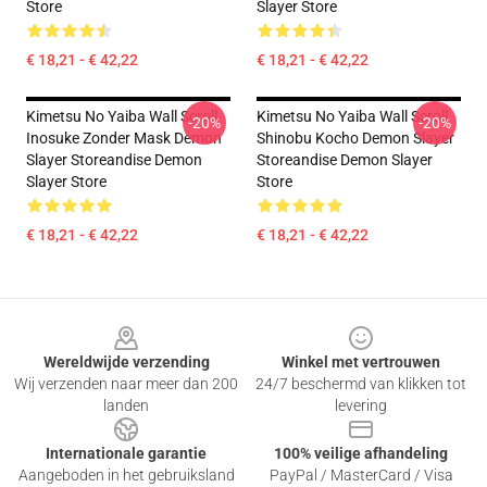
Store
Slayer Store
€ 18,21 - € 42,22
€ 18,21 - € 42,22
Kimetsu No Yaiba Wall Scroll
Kimetsu No Yaiba Wall Scroll
-20%
-20%
Inosuke Zonder Mask Demon
Shinobu Kocho Demon Slayer
Slayer Storeandise Demon
Storeandise Demon Slayer
Slayer Store
Store
€ 18,21 - € 42,22
€ 18,21 - € 42,22
Footer
Wereldwijde verzending
Winkel met vertrouwen
Wij verzenden naar meer dan 200
24/7 beschermd van klikken tot
landen
levering
Internationale garantie
100% veilige afhandeling
Aangeboden in het gebruiksland
PayPal / MasterCard / Visa