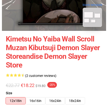
blank template
Kimetsu No Yaiba Wall Scroll
Muzan Kibutsuji Demon Slayer
Storeandise Demon Slayer
Store
(2 customer reviews)
€22.77
€18.22
-20%
$19.80
Size
12x18in
16x16in
16x24in
18x24in