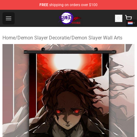
FREE
shipping on orders over $100
Kimetsu no Yaiba Store - Official Kimetsu no Yaiba Mer
Open menu
Home
/
Demon Slayer Decoratie
/
Demon Slayer Wall Arts