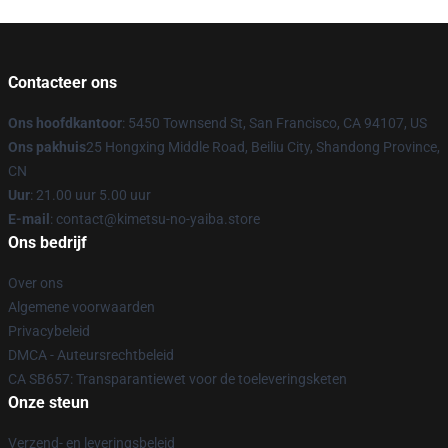
Contacteer ons
Ons hoofdkantoor
: 5450 Townsend St, San Francisco, CA 94107, US
Ons pakhuis
25 Hongxing Middle Road, Beiliu City, Shandong Province,
CN
Uur
: 21.00 uur 5.00 uur
E-mail
: contact@kimetsu-no-yaiba.store
Ons bedrijf
Over ons
Algemene voorwaarden
Privacybeleid
DMCA - Auteursrechtbeleid
CA SB657: Transparantiewet voor de toeleveringsketen
Onze steun
Verzend- en leveringsbeleid