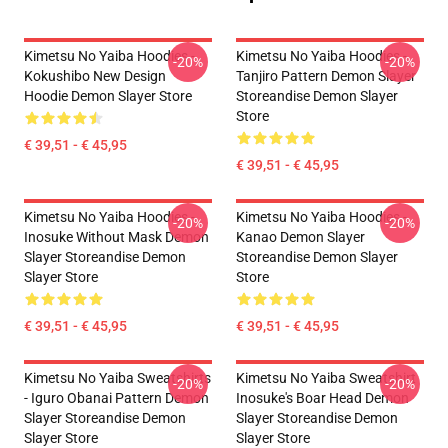
Kimetsu No Yaiba Hoodies -
Kimetsu No Yaiba Hoodies -
-20%
-20%
Kokushibo New Design
Tanjiro Pattern Demon Slayer
Hoodie Demon Slayer Store
Storeandise Demon Slayer
Store
€ 39,51 - € 45,95
€ 39,51 - € 45,95
Kimetsu No Yaiba Hoodies -
Kimetsu No Yaiba Hoodies -
-20%
-20%
Inosuke Without Mask Demon
Kanao Demon Slayer
Slayer Storeandise Demon
Storeandise Demon Slayer
Slayer Store
Store
€ 39,51 - € 45,95
€ 39,51 - € 45,95
Kimetsu No Yaiba Sweatshirts
Kimetsu No Yaiba Sweatshirt
-20%
-20%
- Iguro Obanai Pattern Demon
Inosuke's Boar Head Demon
Slayer Storeandise Demon
Slayer Storeandise Demon
Slayer Store
Slayer Store