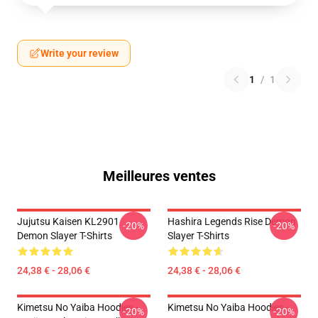
Write your review
1
/
1
Meilleures ventes
Jujutsu Kaisen KL2901
Hashira Legends Rise Demon
-20%
-20%
Demon Slayer T-Shirts
Slayer T-Shirts
24,38 € - 28,06 €
24,38 € - 28,06 €
Kimetsu No Yaiba Hoodies -
Kimetsu No Yaiba Hoodies -
-20%
-20%