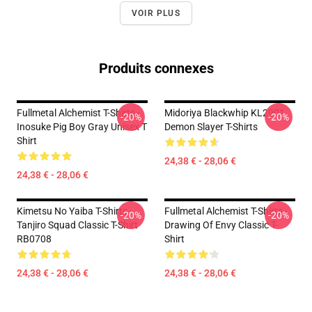
VOIR PLUS
Produits connexes
Fullmetal Alchemist T-Shirts -
Midoriya Blackwhip KL2901
-20%
-20%
Inosuke Pig Boy Gray Unisex T
Demon Slayer T-Shirts
Shirt
24,38 € - 28,06 €
24,38 € - 28,06 €
Kimetsu No Yaiba T-Shirts -
Fullmetal Alchemist T-Shirts -
-20%
-20%
Tanjiro Squad Classic T-Shirt
Drawing Of Envy Classic T-
RB0708
Shirt
24,38 € - 28,06 €
24,38 € - 28,06 €