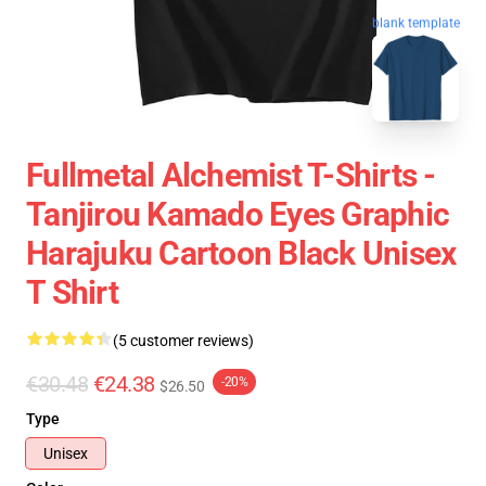
blank template
Fullmetal Alchemist T-Shirts -
Tanjirou Kamado Eyes Graphic
Harajuku Cartoon Black Unisex
T Shirt
(5 customer reviews)
€30.48
€24.38
-20%
$26.50
Type
Unisex