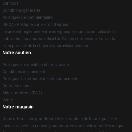
Sur nous
Conditions générales
Politiques de confidentialité
DMCA - Politique sur le droit d'auteur
Le présent règlement entre en vigueur le jour suivant celui de sa
publication au Journal officiel de l'Union européenne. Loi sur la
transparence de la chaîne d'approvisionnement
Notre soutien
Politiques d'expédition et de livraison
Conditions de paiement
Politiques de retour et de remboursement
Contactez-nous
Aide aux clients (FAQ)
Vente
Notre magasin
Nous offrons une grande variété de produits de haute qualité et
merveilleusement conçus pour montrer votre style quotidien unique.