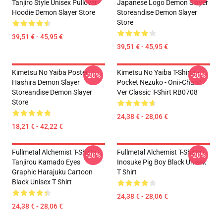
Tanjiro Style Unisex Pullover
Japanese Logo Demon Slayer
Hoodie Demon Slayer Store
Storeandise Demon Slayer
Store
39,51 € - 45,95 €
39,51 € - 45,95 €
Kimetsu No Yaiba Poster
Kimetsu No Yaiba T-Shirts -
-20%
-20%
Hashira Demon Slayer
Pocket Nezuko - Onii-Chan?
Storeandise Demon Slayer
Ver Classic T-Shirt RB0708
Store
24,38 € - 28,06 €
18,21 € - 42,22 €
Fullmetal Alchemist T-Shirts -
Fullmetal Alchemist T-Shirts -
-20%
-20%
Tanjirou Kamado Eyes
Inosuke Pig Boy Black Unisex
Graphic Harajuku Cartoon
T Shirt
Black Unisex T Shirt
24,38 € - 28,06 €
24,38 € - 28,06 €