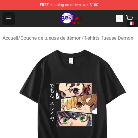
FREE
shipping on orders over $100
Kimetsu no Yaiba Store - Official Kimetsu no Yaiba Mer
Open menu
Accueil
/
Couche de tueuse de démon
/
T-shirts Tueuse Demon