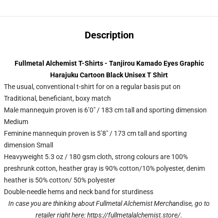
Description
Fullmetal Alchemist T-Shirts - Tanjirou Kamado Eyes Graphic
Harajuku Cartoon Black Unisex T Shirt
The usual, conventional t-shirt for on a regular basis put on
Traditional, beneficiant, boxy match
Male mannequin proven is 6’0″ / 183 cm tall and sporting dimension
Medium
Feminine mannequin proven is 5’8″ / 173 cm tall and sporting
dimension Small
Heavyweight 5.3 oz / 180 gsm cloth, strong colours are 100%
preshrunk cotton, heather gray is 90% cotton/10% polyester, denim
heather is 50% cotton/ 50% polyester
Double-needle hems and neck band for sturdiness
In case you are thinking about Fullmetal Alchemist Merchandise, go to
retailer right here:
https://fullmetalalchemist.store/
.