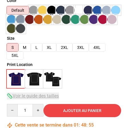
Color
Default
Size
S
M
L
XL
2XL
3XL
4XL
5XL
Print Location
Voir le guide des tailles
Quantity
AJOUTER AU PANIER
Cette vente se termine dans
01
:
48
:
54