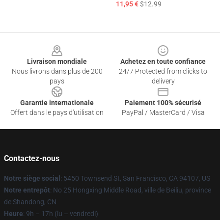
11,95 €
$12.99
Footer
Livraison mondiale
Achetez en toute confiance
Nous livrons dans plus de 200
24/7 Protected from clicks to
pays
delivery
Garantie internationale
Paiement 100% sécurisé
Offert dans le pays d'utilisation
PayPal / MasterCard / Visa
Contactez-nous
Notre siège social
: 5450 Townsend St, San Francisco, CA 94107, US
Notre entrepôt
: No 25 Hongxing Middle Road, ville de Beiliu, province
de Shandong, CN
Heure
: 9h – 17h (lu – vendredi)