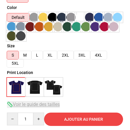
Color
Default
Size
S
M
L
XL
2XL
3XL
4XL
5XL
Print Location
Voir le guide des tailles
Quantity
AJOUTER AU PANIER