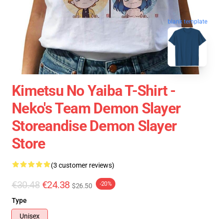
blank template
Kimetsu No Yaiba T-Shirt -
Neko's Team Demon Slayer
Storeandise Demon Slayer
Store
(3 customer reviews)
€30.48
€24.38
-20%
$26.50
Type
Unisex