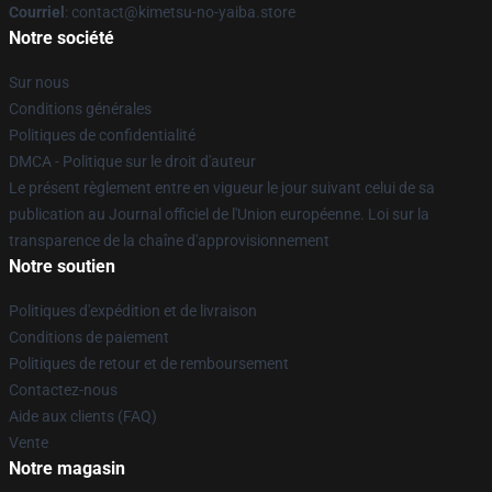
Courriel
: contact@kimetsu-no-yaiba.store
Notre société
Sur nous
Conditions générales
Politiques de confidentialité
DMCA - Politique sur le droit d'auteur
Le présent règlement entre en vigueur le jour suivant celui de sa
publication au Journal officiel de l'Union européenne. Loi sur la
transparence de la chaîne d'approvisionnement
Notre soutien
Politiques d'expédition et de livraison
Conditions de paiement
Politiques de retour et de remboursement
Contactez-nous
Aide aux clients (FAQ)
Vente
Notre magasin