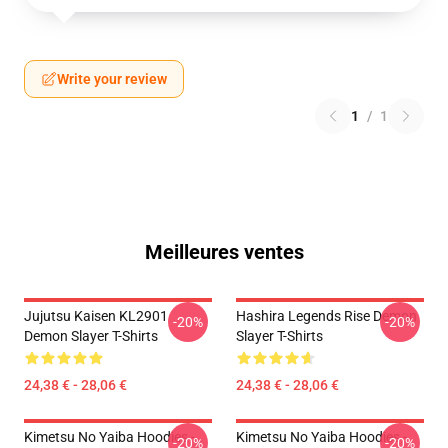
Write your review
1
/
1
Meilleures ventes
Jujutsu Kaisen KL2901
Hashira Legends Rise Demon
-20%
-20%
Demon Slayer T-Shirts
Slayer T-Shirts
24,38 € - 28,06 €
24,38 € - 28,06 €
Kimetsu No Yaiba Hoodies -
Kimetsu No Yaiba Hoodies -
-20%
-20%