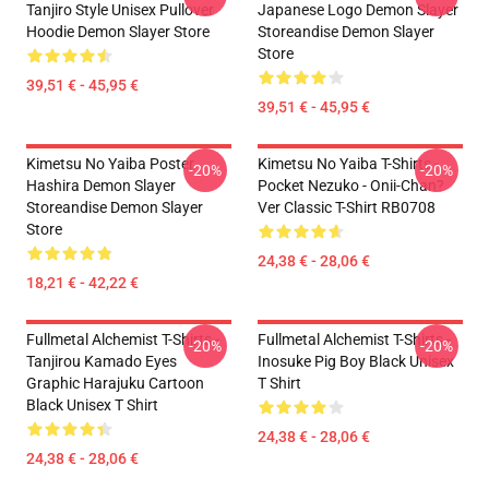
Tanjiro Style Unisex Pullover
Japanese Logo Demon Slayer
Hoodie Demon Slayer Store
Storeandise Demon Slayer
Store
39,51 € - 45,95 €
39,51 € - 45,95 €
Kimetsu No Yaiba Poster
Kimetsu No Yaiba T-Shirts -
-20%
-20%
Hashira Demon Slayer
Pocket Nezuko - Onii-Chan?
Storeandise Demon Slayer
Ver Classic T-Shirt RB0708
Store
24,38 € - 28,06 €
18,21 € - 42,22 €
Fullmetal Alchemist T-Shirts -
Fullmetal Alchemist T-Shirts -
-20%
-20%
Tanjirou Kamado Eyes
Inosuke Pig Boy Black Unisex
Graphic Harajuku Cartoon
T Shirt
Black Unisex T Shirt
24,38 € - 28,06 €
24,38 € - 28,06 €