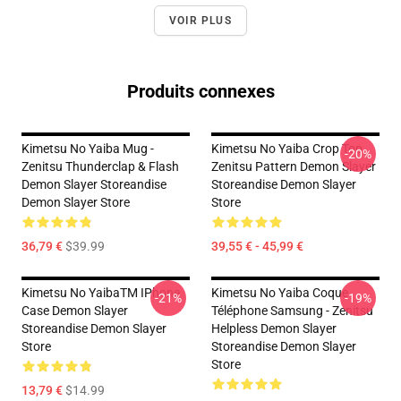
VOIR PLUS
Produits connexes
Kimetsu No Yaiba Mug -
Kimetsu No Yaiba Crop Top
-20%
Zenitsu Thunderclap & Flash
Zenitsu Pattern Demon Slayer
Demon Slayer Storeandise
Storeandise Demon Slayer
Demon Slayer Store
Store
36,79 €
$39.99
39,55 € - 45,99 €
Kimetsu No YaibaTM IPhone
Kimetsu No Yaiba Coque
-21%
-19%
Case Demon Slayer
Téléphone Samsung - Zenitsu
Storeandise Demon Slayer
Helpless Demon Slayer
Store
Storeandise Demon Slayer
Store
13,79 €
$14.99