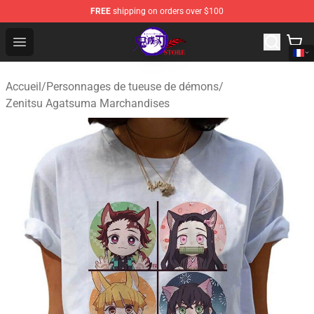
FREE
shipping on orders over $100
Kimetsu no Yaiba Store - Official Kimetsu no Yaiba Mer
Open menu
Accueil
/
Personnages de tueuse de démons
/
Zenitsu Agatsuma Marchandises