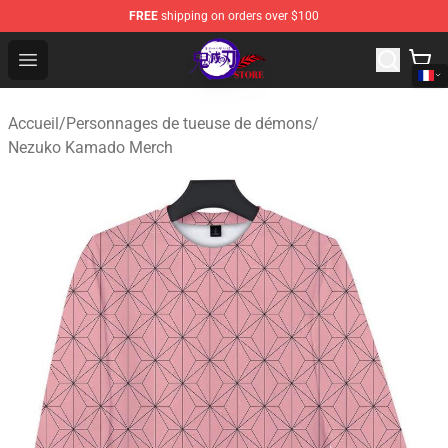
FREE
shipping on orders over $100
Kimetsu no Yaiba Store - Official Kimetsu no Yaiba Mer
Open menu
Accueil
/
Personnages de tueuse de démons
/
Nezuko Kamado Merch