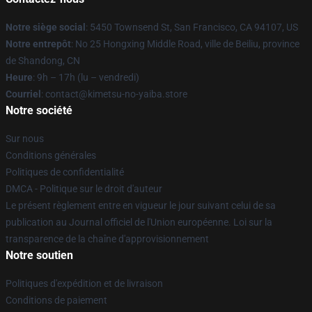
Notre siège social
: 5450 Townsend St, San Francisco, CA 94107, US
Notre entrepôt
: No 25 Hongxing Middle Road, ville de Beiliu, province
de Shandong, CN
Heure
: 9h – 17h (lu – vendredi)
Courriel
: contact@kimetsu-no-yaiba.store
Notre société
Sur nous
Conditions générales
Politiques de confidentialité
DMCA - Politique sur le droit d'auteur
Le présent règlement entre en vigueur le jour suivant celui de sa
publication au Journal officiel de l'Union européenne. Loi sur la
transparence de la chaîne d'approvisionnement
Notre soutien
Politiques d'expédition et de livraison
Conditions de paiement