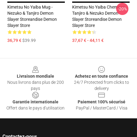
Kimetsu No Yaiba Mug -
Kimetsu No Yaiba Chemises -
-20%
Nezuko & Tanjiro Demon
Tanjiro & Nezuko Demon
Slayer Storeandise Demon
Slayer Storeandise Demon
Slayer Store
Slayer Store
36,79 €
$39.99
37,67 € - 44,11 €
Footer
Livraison mondiale
Achetez en toute confiance
Nous livrons dans plus de 200
24/7 Protected from clicks to
pays
delivery
Garantie internationale
Paiement 100% sécurisé
Offert dans le pays d'utilisation
PayPal / MasterCard / Visa
Contactez-nous