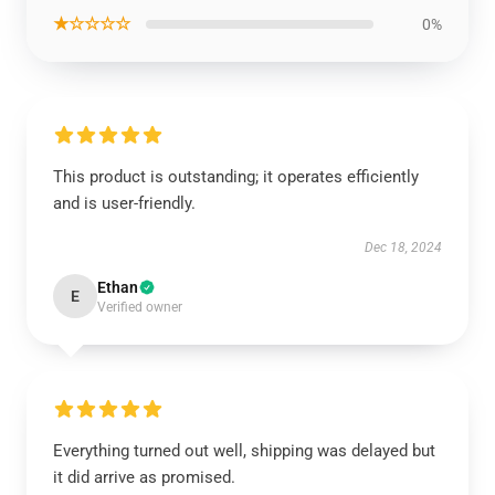
★☆☆☆☆
0%
This product is outstanding; it operates efficiently
and is user-friendly.
Dec 18, 2024
Ethan
E
Verified owner
Everything turned out well, shipping was delayed but
it did arrive as promised.