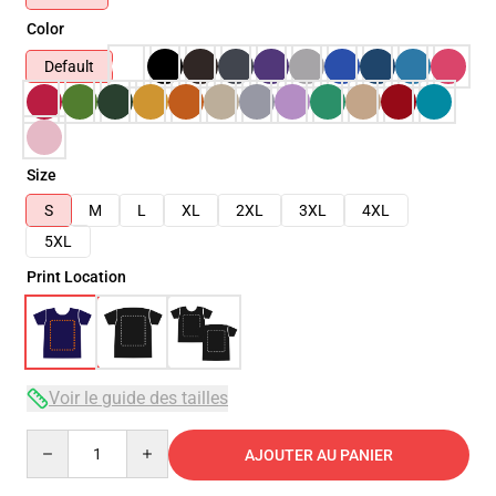
Color
Default
Size
S
M
L
XL
2XL
3XL
4XL
5XL
Print Location
Voir le guide des tailles
Quantity
AJOUTER AU PANIER