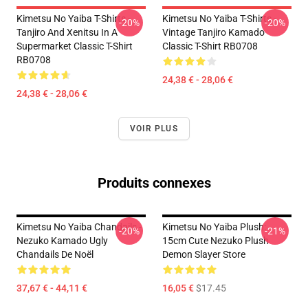
Kimetsu No Yaiba T-Shirts -
Kimetsu No Yaiba T-Shirts -
-20%
-20%
Tanjiro And Xenitsu In A
Vintage Tanjiro Kamado
Supermarket Classic T-Shirt
Classic T-Shirt RB0708
RB0708
24,38 € - 28,06 €
24,38 € - 28,06 €
VOIR PLUS
Produits connexes
Kimetsu No Yaiba Chandails -
Kimetsu No Yaiba Plush:
-20%
-21%
Nezuko Kamado Ugly
15cm Cute Nezuko Plush
Chandails De Noël
Demon Slayer Store
37,67 € - 44,11 €
16,05 €
$17.45