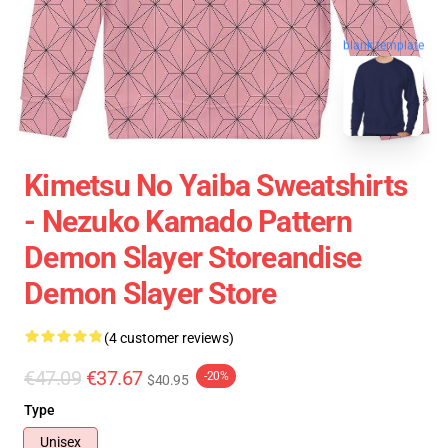
blank template
Kimetsu No Yaiba Sweatshirts
- Nezuko Kamado Pattern
Demon Slayer Storeandise
Demon Slayer Store
(4 customer reviews)
€47.09
€37.67
-20%
$40.95
Type
Unisex