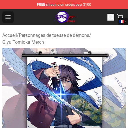
FREE
shipping on orders over $100
Kimetsu no Yaiba Store - Official Kimetsu no Yaiba Mer
Open menu
Accueil
/
Personnages de tueuse de démons
/
Giyu Tomioka Merch