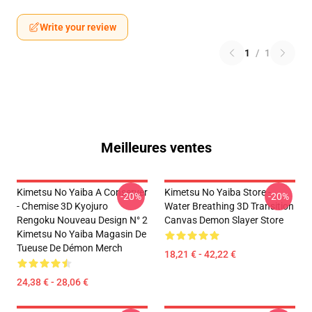
Write your review
1
/
1
Meilleures ventes
Kimetsu No Yaiba A Conserver
Kimetsu No Yaiba Store -
-20%
-20%
- Chemise 3D Kyojuro
Water Breathing 3D Transition
Rengoku Nouveau Design N° 2
Canvas Demon Slayer Store
Kimetsu No Yaiba Magasin De
Tueuse De Démon Merch
18,21 € - 42,22 €
24,38 € - 28,06 €