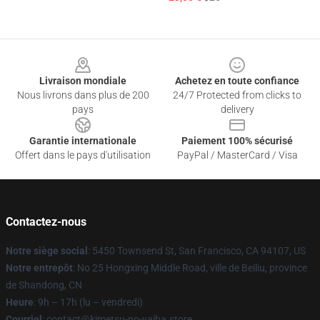
Footer
Livraison mondiale
Achetez en toute confiance
Nous livrons dans plus de 200
24/7 Protected from clicks to
pays
delivery
Garantie internationale
Paiement 100% sécurisé
Offert dans le pays d'utilisation
PayPal / MasterCard / Visa
Contactez-nous
Notre siège social
: 5450 Townsend St, San Francisco, CA 94107, US
Notre entrepôt
: No 25 Hongxing Middle Road, ville de Beiliu, province
de Shandong, CN
Heure
: 9h – 17h (lu – vendredi)
Courriel
: contact@kimetsu-no-yaiba.store