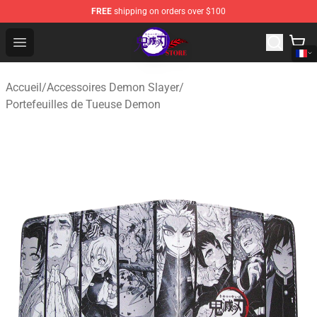
FREE
shipping on orders over $100
Kimetsu no Yaiba Store - Official Kimetsu no Yaiba Mer
Open menu
Accueil
/
Accessoires Demon Slayer
/
Portefeuilles de Tueuse Demon