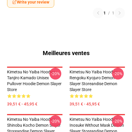
Write your review
1
/
1
Meilleures ventes
Kimetsu No Yaiba Hoodies -
Kimetsu No Yaiba Hoodies -
-20%
-20%
Tanjiro Kamado Unisex
Rengoku Kyojuro Demon
Pullover Hoodie Demon Slayer
Slayer Storeandise Demon
Store
Slayer Store
39,51 € - 45,95 €
39,51 € - 45,95 €
Kimetsu No Yaiba Hoodies -
Kimetsu No Yaiba Hoodies -
-20%
-20%
Shinobu Kocho Demon Slayer
Inosuke Without Mask Demon
Storeandise Demon Slayer
Slayer Storeandise Demon