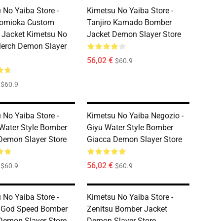
 No Yaiba Store -
Kimetsu No Yaiba Store -
Tomioka Custom
Tanjiro Kamado Bomber
Jacket Kimetsu No
Jacket Demon Slayer Store
erch Demon Slayer
56,02 €
$60.9
$60.9
 No Yaiba Store -
Kimetsu No Yaiba Negozio -
 Water Style Bomber
Giyu Water Style Bomber
Demon Slayer Store
Giacca Demon Slayer Store
56,02 €
$60.9
$60.9
 No Yaiba Store -
Kimetsu No Yaiba Store -
u God Speed Bomber
Zenitsu Bomber Jacket
Demon Slayer Store
Demon Slayer Store