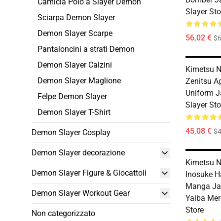
Camicia Polo a Slayer Demon
Slayer Sto
Sciarpa Demon Slayer
Demon Slayer Scarpe
56,02 €
$6
Pantaloncini a strati Demon
Demon Slayer Calzini
Kimetsu N
Demon Slayer Maglione
Zenitsu 
Uniform 
Felpe Demon Slayer
Slayer Sto
Demon Slayer T-Shirt
45,08 €
$
Demon Slayer Cosplay
Demon Slayer decorazione
Kimetsu N
Demon Slayer Figure & Giocattoli
Inosuke H
Manga Ja
Demon Slayer Workout Gear
Yaiba Mer
Store
Non categorizzato