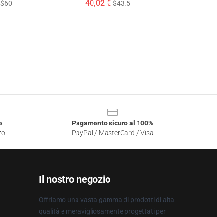
40,02 €
$60
$43.5
e
Pagamento sicuro al 100%
zo
PayPal / MasterCard / Visa
Il nostro negozio
Offriamo una vasta gamma di prodotti di alta
qualità e meravigliosamente progettati per