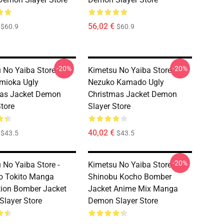
56,02 €
$60.9
$60.9
-20%
-20%
 No Yaiba Store -
Kimetsu No Yaiba Store -
mioka Ugly
Nezuko Kamado Ugly
mas Jacket Demon
Christmas Jacket Demon
Store
Slayer Store
40,02 €
$43.5
$43.5
-20%
 No Yaiba Store -
Kimetsu No Yaiba Store -
o Tokito Manga
Shinobu Kocho Bomber
ation Bomber Jacket
Jacket Anime Mix Manga
layer Store
Demon Slayer Store