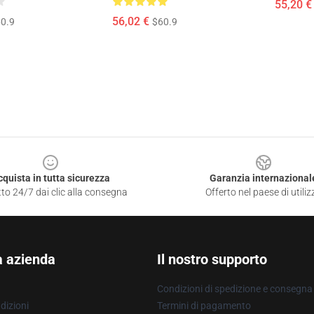
55,20 €
56,02 €
0.9
$60.9
cquista in tutta sicurezza
Garanzia internazional
to 24/7 dai clic alla consegna
Offerto nel paese di utiliz
a azienda
Il nostro supporto
Condizioni di spedizione e consegna
dizioni
Termini di pagamento