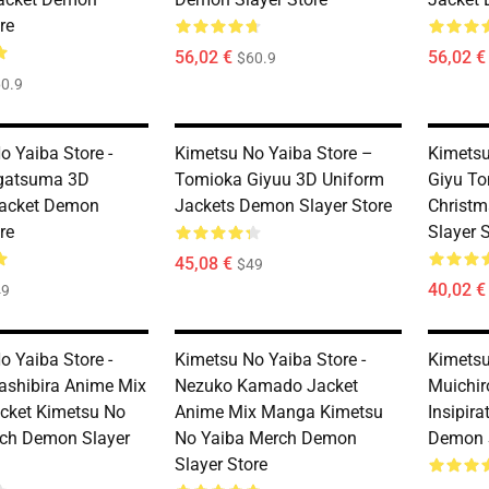
re
56,02 €
56,02 €
$60.9
0.9
o Yaiba Store -
Kimetsu No Yaiba Store –
Kimetsu
Agatsuma 3D
Tomioka Giyuu 3D Uniform
Giyu To
Jacket Demon
Jackets Demon Slayer Store
Christ
re
Slayer 
45,08 €
$49
40,02 €
49
o Yaiba Store -
Kimetsu No Yaiba Store -
Kimetsu
ashibira Anime Mix
Nezuko Kamado Jacket
Muichir
cket Kimetsu No
Anime Mix Manga Kimetsu
Insipir
ch Demon Slayer
No Yaiba Merch Demon
Demon S
Slayer Store