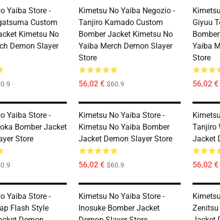
o Yaiba Store -
Kimetsu No Yaiba Negozio -
Kimetsu
Agatsuma Custom
Tanjiro Kamado Custom
Giyuu 
cket Kimetsu No
Bomber Jacket Kimetsu No
Bomber 
ch Demon Slayer
Yaiba Merch Demon Slayer
Yaiba M
Store
Store
56,02 €
56,02 €
0.9
$60.9
o Yaiba Store -
Kimetsu No Yaiba Store -
Kimetsu
oka Bomber Jacket
Kimetsu No Yaiba Bomber
Tanjiro
yer Store
Jacket Demon Slayer Store
Jacket 
56,02 €
56,02 €
0.9
$60.9
o Yaiba Store -
Kimetsu No Yaiba Store -
Kimetsu
ap Flash Style
Inosuke Bomber Jacket
Zenits
acket Demon
Demon Slayer Store
Jacket 