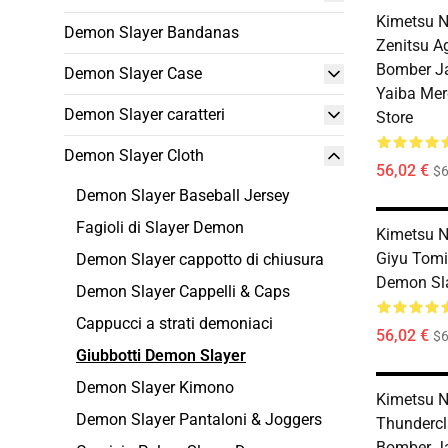
Kimetsu N
Demon Slayer Bandanas
Zenitsu 
Bomber Ja
Demon Slayer Case
Yaiba Mer
Demon Slayer caratteri
Store
Demon Slayer Cloth
56,02 €
$6
Demon Slayer Baseball Jersey
Fagioli di Slayer Demon
Kimetsu N
Giyu Tomi
Demon Slayer cappotto di chiusura
Demon Sla
Demon Slayer Cappelli & Caps
Cappucci a strati demoniaci
56,02 €
$6
Giubbotti Demon Slayer
Demon Slayer Kimono
Kimetsu N
Demon Slayer Pantaloni & Joggers
Thundercl
Bomber J