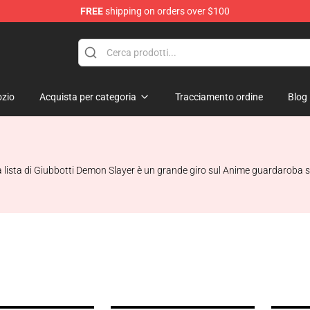
FREE
shipping on orders over $100
erchandise Shop
zio
Acquista per categoria
Tracciamento ordine
Blog
 lista di Giubbotti Demon Slayer è un grande giro sul Anime guardaroba sta