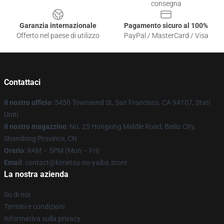
consegna
Garanzia internazionale
Pagamento sicuro al 100%
Offerto nel paese di utilizzo
PayPal / MasterCard / Visa
Contattaci
Il nostro ufficio
: 5450 Townsend St, San Francisco, CA 94107, Stati
Uniti
Il nostro magazzino
: No. 25 Hongxing Middle Road, Beiliu City,
Shandong Province, CN
Orario
: 9AM – 5PM (Mon – Fri)
Email
: contact@kimetsu-no-yaiba.store
La nostra azienda
Su di noi
Termini e condizioni
Informativa sulla privacy