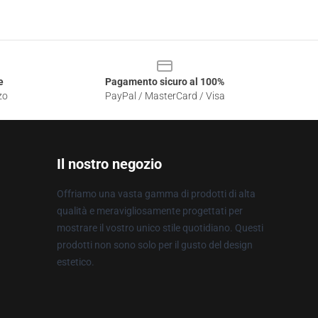
e
Pagamento sicuro al 100%
zo
PayPal / MasterCard / Visa
Il nostro negozio
Offriamo una vasta gamma di prodotti di alta
qualità e meravigliosamente progettati per
mostrare il vostro unico stile quotidiano. Questi
prodotti non sono solo per il gusto del design
estetico.