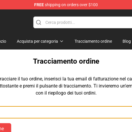
FREE
shipping on orders over $100
erchandise Shop
zio
Acquista per categoria
Tracciamento ordine
Blog
Tracciamento ordine
tracciare il tuo ordine, inserisci la tua email di fatturazione nel 
ttostante e premi il pulsante di tracciamento. Ti invieremo un'em
con il riepilogo dei tuoi ordini.
Email
ne