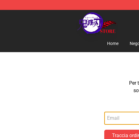
Kimetsu no Yaiba Store - Official Kimetsu no Yaiba M
Home
Nego
Per 
so
Traccia ordi