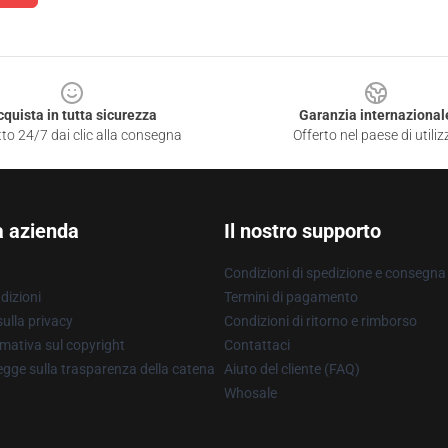
cquista in tutta sicurezza
Garanzia internazional
to 24/7 dai clic alla consegna
Offerto nel paese di utiliz
a azienda
Il nostro supporto
Condizioni di spedizione e consegna
dizioni
Termini di pagamento
ulla privacy
Condizioni di ritorno e rimborso
mativa sul copyright
Contattaci
gge sulla trasparenza della catena
Aiuto del cliente (FAQ)
Whosale