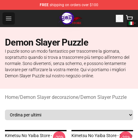
FREE
shipping on orders over $100
Kimetsu no Yaiba Store - Official Kimetsu no Yaiba Mer
Open menu
Demon Slayer Puzzle
I puzzle sono un modo fantastico per trascorrere la giornata,
soprattutto quando si trova a trascorrere più tempo all'interno del
normale. Sono divertenti, senza schermo, e possono lentamente
lavorare per rafforzare la vostra mente. Qui vi portiamo i migliori
Demon Slayer Puzzle sul nostro negozio online.
Home
/
Demon Slayer decorazione
/
Demon Slayer Puzzle
Kimetsu No Yaiba Store -
Kimetsu No Yaiba Store - Breath
-20%
-20%