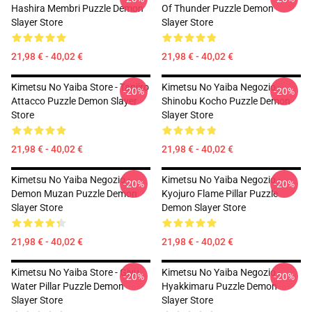
Hashira Membri Puzzle Demon
Of Thunder Puzzle Demon
Slayer Store
Slayer Store
21,98 € - 40,02 €
21,98 € - 40,02 €
Kimetsu No Yaiba Store - Tanjiro
Kimetsu No Yaiba Negozio -
-20%
-20%
Attacco Puzzle Demon Slayer
Shinobu Kocho Puzzle Demon
Store
Slayer Store
21,98 € - 40,02 €
21,98 € - 40,02 €
Kimetsu No Yaiba Negozio -
Kimetsu No Yaiba Negozio -
-20%
-20%
Demon Muzan Puzzle Demon
Kyojuro Flame Pillar Puzzle
Slayer Store
Demon Slayer Store
21,98 € - 40,02 €
21,98 € - 40,02 €
Kimetsu No Yaiba Store - Giyu
Kimetsu No Yaiba Negozio -
-20%
-20%
Water Pillar Puzzle Demon
Hyakkimaru Puzzle Demon
Slayer Store
Slayer Store