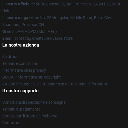
Il nostro ufficio
: 5450 Townsend St, San Francisco, CA 94107, Stati
Uniti
Il nostro magazzino
: No. 25 Hongxing Middle Road, Beiliu City,
Shandong Province, CN
Orario
: 9AM – 5PM (Mon – Fri)
Email
: contact@kimetsu-no-yaiba.store
La nostra azienda
Su di noi
Termini e condizioni
Informativa sulla privacy
DMCA - Informativa sul copyright
CA SB657: Legge sulla trasparenza della catena di fornitura
Il nostro supporto
Condizioni di spedizione e consegna
Termini di pagamento
Condizioni di ritorno e rimborso
Contattaci