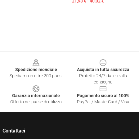
21,98 € - 40,02 €
Footer
Spedizione mondiale
Acquista in tutta sicurezza
Spediamo in oltre 200 paesi
Protetto 24/7 dai clic alla
consegna
Garanzia internazionale
Pagamento sicuro al 100%
Offerto nel paese di utilizzo
PayPal / MasterCard / Visa
Contattaci