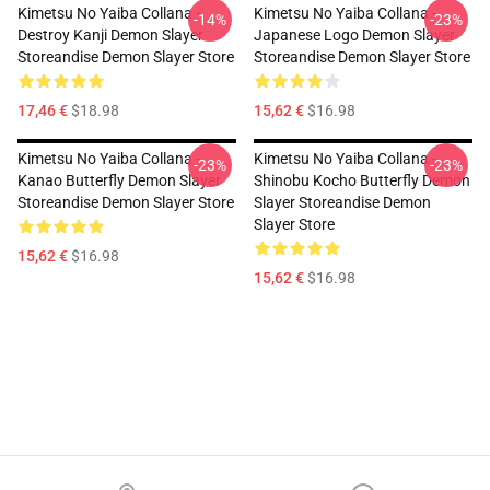
Kimetsu No Yaiba Collana -
Kimetsu No Yaiba Collana -
-14%
-23%
Destroy Kanji Demon Slayer
Japanese Logo Demon Slayer
Storeandise Demon Slayer Store
Storeandise Demon Slayer Store
17,46 €
$18.98
15,62 €
$16.98
Kimetsu No Yaiba Collana -
Kimetsu No Yaiba Collana -
-23%
-23%
Kanao Butterfly Demon Slayer
Shinobu Kocho Butterfly Demon
Storeandise Demon Slayer Store
Slayer Storeandise Demon
Slayer Store
15,62 €
$16.98
15,62 €
$16.98
Footer