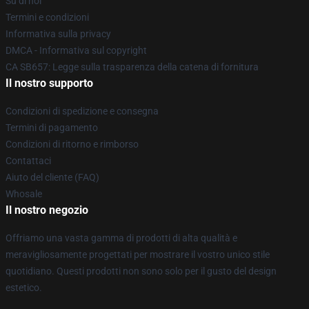
Su di noi
Termini e condizioni
Informativa sulla privacy
DMCA - Informativa sul copyright
CA SB657: Legge sulla trasparenza della catena di fornitura
Il nostro supporto
Condizioni di spedizione e consegna
Termini di pagamento
Condizioni di ritorno e rimborso
Contattaci
Aiuto del cliente (FAQ)
Whosale
Il nostro negozio
Offriamo una vasta gamma di prodotti di alta qualità e
meravigliosamente progettati per mostrare il vostro unico stile
quotidiano. Questi prodotti non sono solo per il gusto del design
estetico.