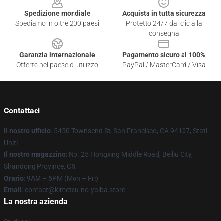
Spedizione mondiale
Acquista in tutta sicurezza
Spediamo in oltre 200 paesi
Protetto 24/7 dai clic alla
consegna
Garanzia internazionale
Pagamento sicuro al 100%
Offerto nel paese di utilizzo
PayPal / MasterCard / Visa
Contattaci
Il nostro ufficio
: 5450 Townsend St, San Francisco, CA 94107, Stati
Uniti
Il nostro magazzino
: No. 25 Hongxing Middle Road, Beiliu City,
Shandong Province, CN
Orario
: 9AM – 5PM (Mon – Fri)
Email
: contact@kimetsu-no-yaiba.store
La nostra azienda